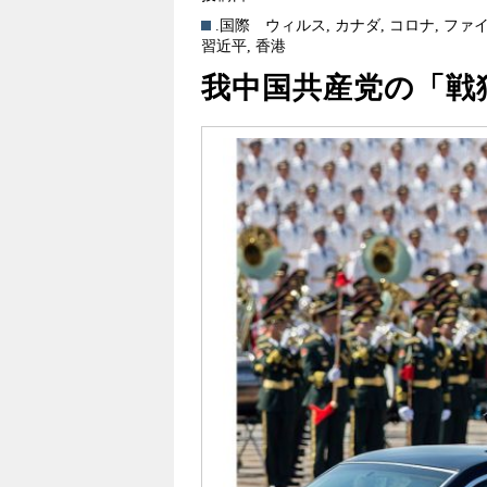
.国際
ウィルス
,
カナダ
,
コロナ
,
ファ
習近平
,
香港
我中国共産党の「戦