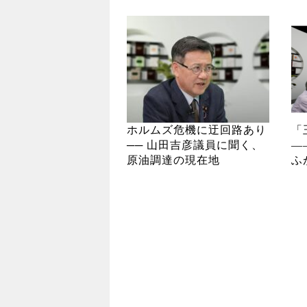
ホルムズ危機に迂回路あり
「
── 山田吉彦議員に聞く、
―
原油調達の現在地
ふ