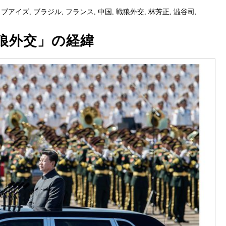
イブアイズ
,
ブラジル
,
フランス
,
中国
,
戦狼外交
,
林芳正
,
澁谷司
,
狼外交」の経緯