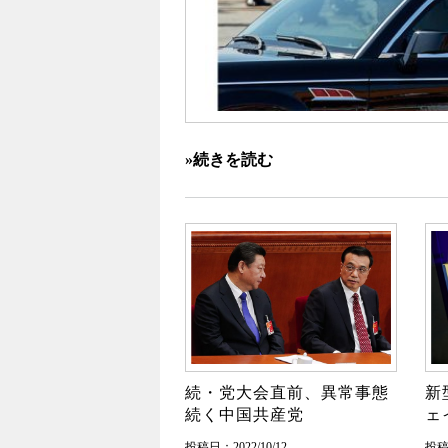
»続きを読む
続・党大会直前、異常事態
新
続く中国共産党
ェ
投稿日：2022/10/12
投稿日