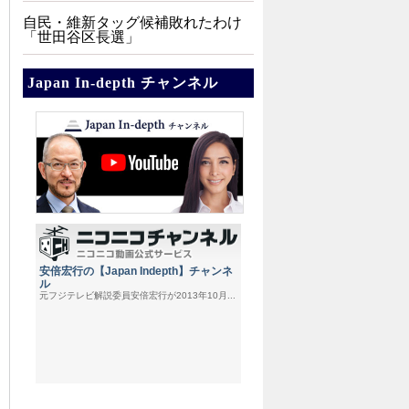
自民・維新タッグ候補敗れたわけ
「世田谷区長選」
Japan In-depth チャンネル