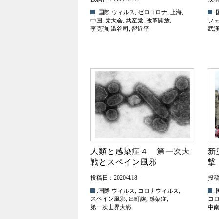
.国際
ウィルス
,
ゼロコロナ
,
上海
,
.
中国
,
党大会
,
共産党
,
改革開放
,
フ
李克強
,
澁谷司
,
習近平
武
人類と感染症４ 第一次大
新
戦とスペイン風邪
撃
投稿日：2020/4/18
投稿日
.国際
ウィルス
,
コロナウィルス
,
.
スペイン風邪
,
出町譲
,
感染症
,
コ
第一次世界大戦
中