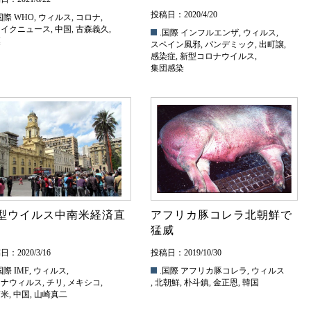
投稿日：2020/4/20
国際
WHO
,
ウィルス
,
コロナ
,
ェイクニュース
,
中国
,
古森義久
,
.国際
インフルエンザ
,
ウィルス
,
漢
スペイン風邪
,
パンデミック
,
出町譲
,
感染症
,
新型コロナウイルス
,
集団感染
型ウイルス中南米経済直
アフリカ豚コレラ北朝鮮で
猛威
：2020/3/16
投稿日：2019/10/30
国際
IMF
,
ウィルス
,
.国際
アフリカ豚コレラ
,
ウィルス
ロナウィルス
,
チリ
,
メキシコ
,
,
北朝鮮
,
朴斗鎮
,
金正恩
,
韓国
南米
,
中国
,
山崎真二