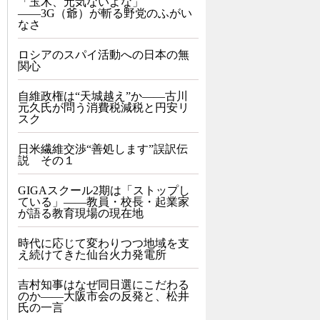
「玉木、元気ないよな」
――3G（爺）が斬る野党のふがい
なさ
ロシアのスパイ活動への日本の無
関心
自維政権は“天城越え”か――古川
元久氏が問う消費税減税と円安リ
スク
日米繊維交渉“善処します”誤訳伝
説 その１
GIGAスクール2期は「ストップし
ている」——教員・校長・起業家
が語る教育現場の現在地
時代に応じて変わりつつ地域を支
え続けてきた仙台火力発電所
吉村知事はなぜ同日選にこだわる
のか――大阪市会の反発と、松井
氏の一言