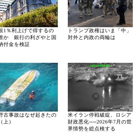
銀1％利上げで得するの
トランプ政権はいま「中」
誰か 銀行の利ざやと国
対外と内政の両輪は
納付金を検証
野古事故はなぜ起きたの
米イラン停戦破綻、ロシア
（上）
財政悪化──2026年7月の世
界情勢を総点検する