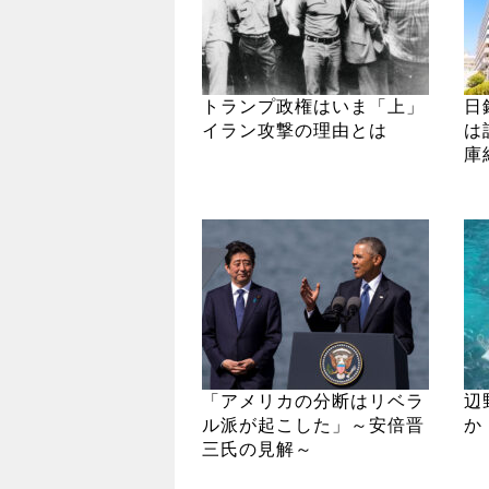
トランプ政権はいま「上」
日
イラン攻撃の理由とは
は
庫
「アメリカの分断はリベラ
辺
ル派が起こした」～安倍晋
か
三氏の見解～