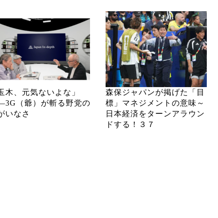
玉木、元気ないよな」
森保ジャパンが掲げた「目
―3G（爺）が斬る野党の
標」マネジメントの意味～
がいなさ
日本経済をターンアラウン
ドする！３７