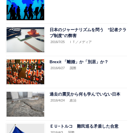
日本のジャーナリズムを問う “記者クラ
ブ制度”の弊害
2016/7/25
ＩＴ／メディア
Brexit 「離婚」か「別居」か？
2016/6/27
.国際
過去の震災から何も学んでいない日本
2016/4/24
.政治
ＥＵ−トルコ 難民巡る矛盾した合意
2016/4/3
.国際