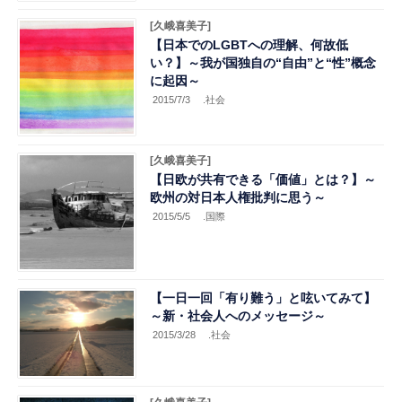
[久峨喜美子]
【日本でのLGBTへの理解、何故低
い？】～我が国独自の“自由”と“性”概念
に起因～
2015/7/3
.社会
[久峨喜美子]
【日欧が共有できる「価値」とは？】～
欧州の対日本人権批判に思う～
2015/5/5
.国際
【一日一回「有り難う」と呟いてみて】
～新・社会人へのメッセージ～
2015/3/28
.社会