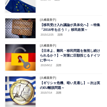
[久峨喜美子]
【移民受け入れ議論が具体化へ】～特集
「2016年を占う！」移民政策～
2015/12/25
.国際
[久峨喜美子]
【日本よ、難民・移民問題を無視し続け
られるか？】～対策に巨額投じるドイツ
に学べ～
2015/9/12
.国際
[久峨喜美子]
【ギリシャ危機、暗い見通し】～次は英
のEU離脱問題～
2015/7/14
.国際