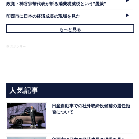
政党・神谷宗幣代表が斬る消費税減税という"愚策"
印西市に日本の経済成長の現場を見た
もっと見る
※ スポンサー
人気記事
日産自動車での社外取締役候補の選任拒
否について