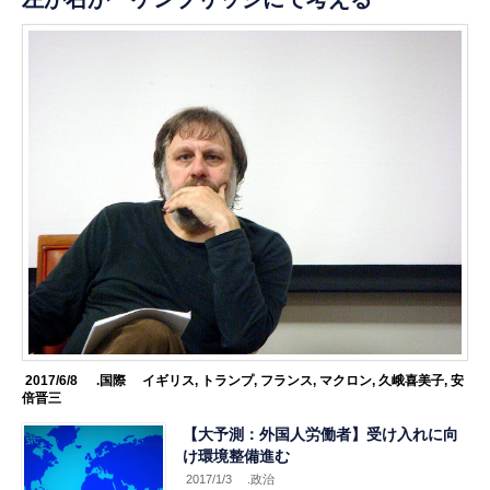
2017/6/8
.国際
イギリス
,
トランプ
,
フランス
,
マクロン
,
久峨喜美子
,
安
倍晋三
【大予測：外国人労働者】受け入れに向
け環境整備進む
2017/1/3
.政治