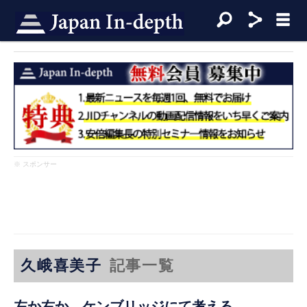
※ スポンサー
久峨喜美子
記事一覧
左か右か ケンブリッジにて考える