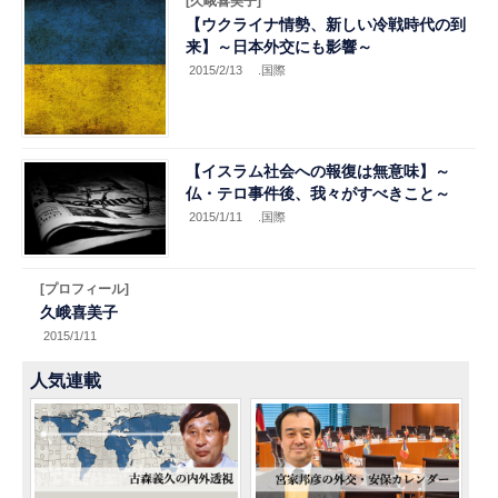
[久峨喜美子]
【ウクライナ情勢、新しい冷戦時代の到
来】～日本外交にも影響～
2015/2/13
.国際
【イスラム社会への報復は無意味】～
仏・テロ事件後、我々がすべきこと～
2015/1/11
.国際
[プロフィール]
久峨喜美子
2015/1/11
人気連載