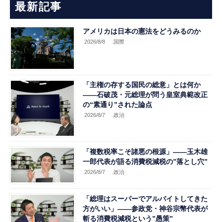
最新記事
アメリカは日本の憲法をどうみるのか
2026/8/8
.国際
「主権の存する国民の総意」とは何か
――石破茂・元総理が問う皇室典範改正
の“素通り”された論点
2026/8/7
.政治
「複数税率こそ諸悪の根源」――玉木雄
一郎代表が語る消費税減税の”落とし穴”
2026/8/7
.政治
「総理はスーパーでアルバイトしてきた
方がいい」――参政党・神谷宗幣代表が
斬る消費税減税という”愚策”