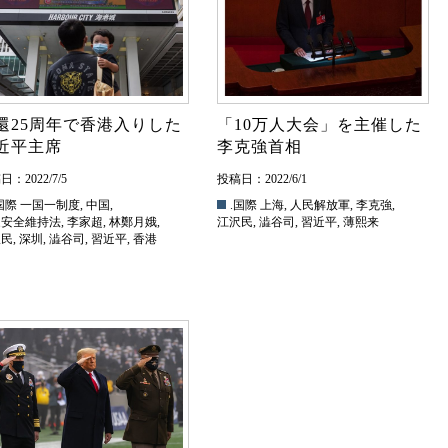
還25周年で香港入りした
「10万人大会」を主催した
近平主席
李克強首相
：2022/7/5
投稿日：2022/6/1
国際
一国一制度
,
中国
,
.国際
上海
,
人民解放軍
,
李克強
,
家安全維持法
,
李家超
,
林鄭月娥
,
江沢民
,
澁谷司
,
習近平
,
薄熙来
沢民
,
深圳
,
澁谷司
,
習近平
,
香港