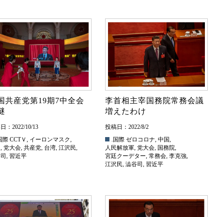
国共産党第19期7中全会
李首相主宰国務院常務会議
謎
増えたわけ
：2022/10/13
投稿日：2022/8/2
国際
CCTＶ
,
イーロンマスク
,
.国際
ゼロコロナ
,
中国
,
国
,
党大会
,
共産党
,
台湾
,
江沢民
,
人民解放軍
,
党大会
,
国務院
,
谷司
,
習近平
宮廷クーデター
,
常務会
,
李克強
,
江沢民
,
澁谷司
,
習近平