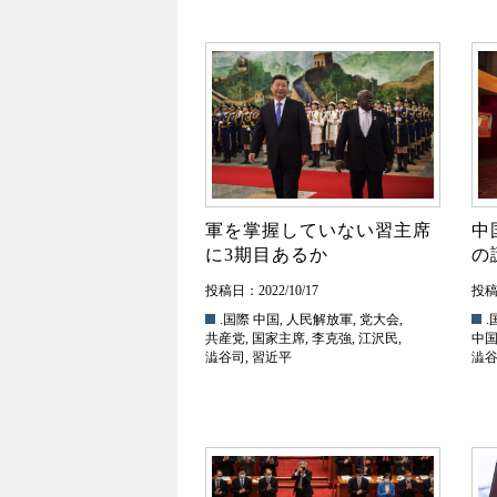
軍を掌握していない習主席
中
に3期目あるか
の
投稿日：2022/10/17
投稿日
.国際
中国
,
人民解放軍
,
党大会
,
.
共産党
,
国家主席
,
李克強
,
江沢民
,
中
澁谷司
,
習近平
澁