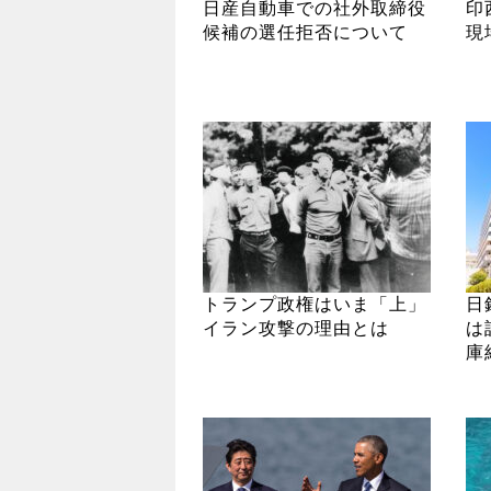
日産自動車での社外取締役
印
候補の選任拒否について
現
トランプ政権はいま「上」
日
イラン攻撃の理由とは
は
庫