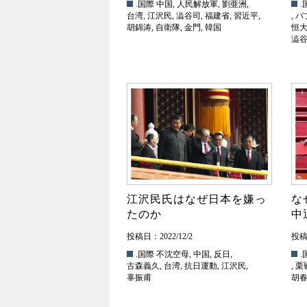
.国際
中国
,
人民解放軍
,
劉亜洲
,
.
台湾
,
江沢民
,
澁谷司
,
福建省
,
習近平
,
,
バ
胡錦涛
,
自衛隊
,
金門
,
韓国
恒
澁
江沢民氏はなぜ日本を嫌っ
な
たのか
中
投稿日：2022/12/2
投稿日
.国際
不沈空母
,
中国
,
反日
,
.
古森義久
,
台湾
,
抗日運動
,
江沢民
,
,
栗
辜振甫
胡