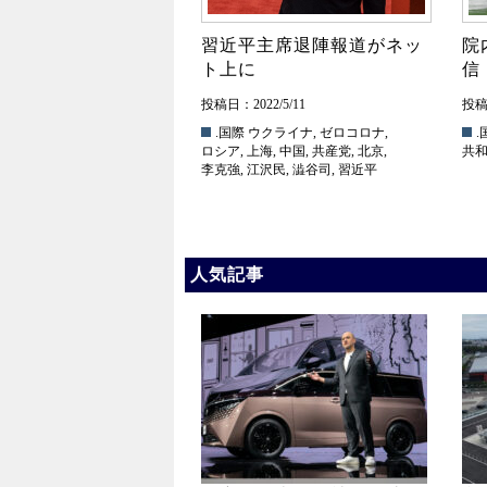
習近平主席退陣報道がネッ
院
ト上に
信
投稿日：2022/5/11
投稿日
.国際
ウクライナ
,
ゼロコロナ
,
.
ロシア
,
上海
,
中国
,
共産党
,
北京
,
共
李克強
,
江沢民
,
澁谷司
,
習近平
人気記事