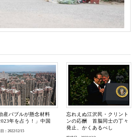
動産バブルが懸念材料
忘れえぬ江沢民・クリント
2023年を占う！」中国
ンの応酬 首脳同士の丁々
発止、かくあるべし
：2022/12/15