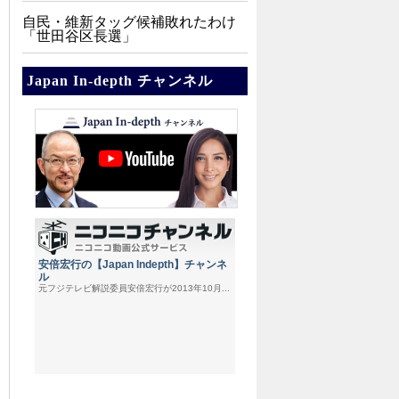
自民・維新タッグ候補敗れたわけ
「世田谷区長選」
Japan In-depth チャンネル