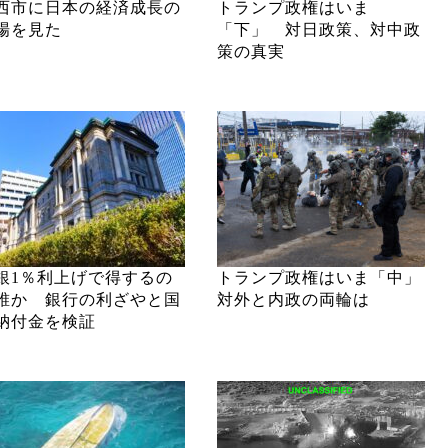
西市に日本の経済成長の
トランプ政権はいま
場を見た
「下」 対日政策、対中政
策の真実
銀1％利上げで得するの
トランプ政権はいま「中」
誰か 銀行の利ざやと国
対外と内政の両輪は
納付金を検証