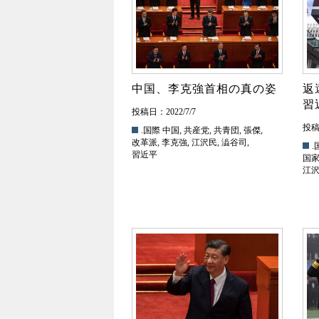
中国、李克強首相の真の姿
返
習
投稿日：2022/7/7
投稿日
.国際
中国
,
共産党
,
共青団
,
張傑
,
改革派
,
李克強
,
江沢民
,
澁谷司
,
.
習近平
国
江