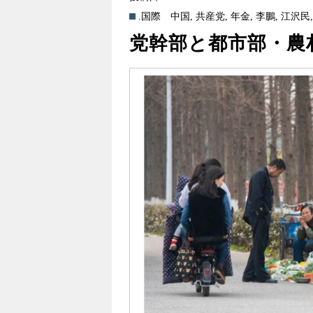
.国際
中国
,
共産党
,
年金
,
李鵬
,
江沢民
党幹部と都市部・農