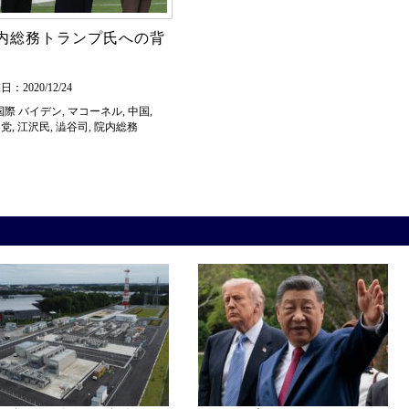
内総務トランプ氏への背
：2020/12/24
国際
バイデン
,
マコーネル
,
中国
,
和党
,
江沢民
,
澁谷司
,
院内総務