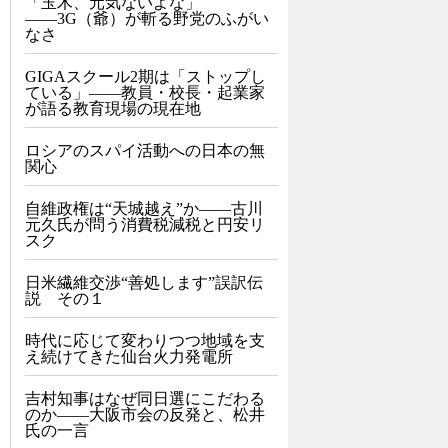
「玉木、元気ないよな」
――3G（爺）が斬る野党のふがい
なさ
GIGAスクール2期は「ストップし
ている」——教員・校長・起業家
が語る教育現場の現在地
ロシアのスパイ活動への日本の無
関心
自維政権は“天城越え”か――古川
元久氏が問う消費税減税と円安リ
スク
日米繊維交渉“善処します”誤訳伝
説 その１
時代に応じて変わりつつ地域を支
え続けてきた仙台火力発電所
吉村知事はなぜ同日選にこだわる
のか――大阪市会の反発と、松井
氏の一言