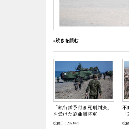
»続きを読む
「執行猶予付き死刑判決」
不
を受けた劉亜洲将軍
「
投稿日：2023/4/3
投稿日