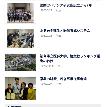
医療ガバナンス研究所設立から7年
2023/3/24
.社会
ある医学部生と医師養成システム
2022/1/28
.社会
福島県立医科大学、論文数ランキング躍
進のわけ
2021/10/28
.社会
福島の財産、若き医療従事者達
2021/3/27
.社会