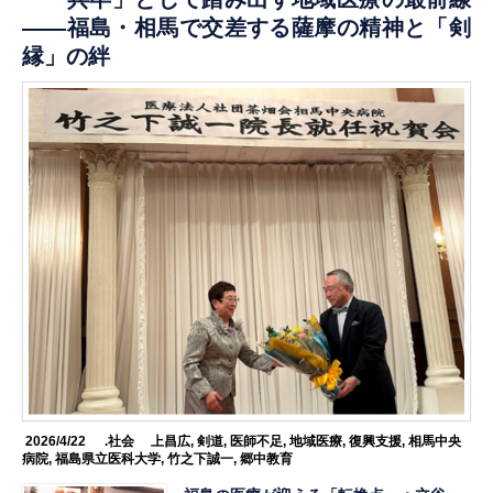
――福島・相馬で交差する薩摩の精神と「剣
縁」の絆
2026/4/22
.社会
上昌広
,
剣道
,
医師不足
,
地域医療
,
復興支援
,
相馬中央
病院
,
福島県立医科大学
,
竹之下誠一
,
郷中教育