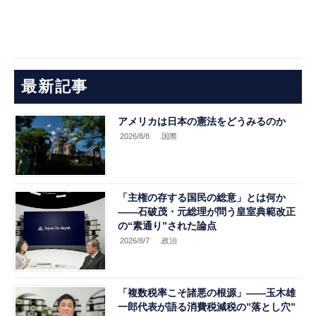
最新記事
アメリカは日本の憲法をどうみるのか
2026/8/8
.国際
「主権の存する国民の総意」とは何か
――石破茂・元総理が問う皇室典範改正
の“素通り”された論点
2026/8/7
.政治
「複数税率こそ諸悪の根源」――玉木雄
一郎代表が語る消費税減税の”落とし穴”