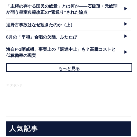
「主権の存する国民の総意」とは何か――石破茂・元総理
が問う皇室典範改正の“素通り”された論点
辺野古事故はなぜ起きたのか（上）
8月の「平和」合唱の欠陥、ふたたび
海自P-1哨戒機、事実上の「調達中止」も？高騰コストと
低稼働率の現実
もっと見る
※ スポンサー
人気記事