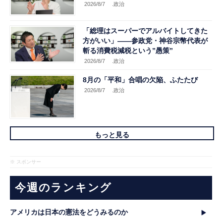
2026/8/7
.政治
「総理はスーパーでアルバイトしてきた
方がいい」――参政党・神谷宗幣代表が
斬る消費税減税という”愚策”
2026/8/7
.政治
8月の「平和」合唱の欠陥、ふたたび
2026/8/7
.政治
もっと見る
※ スポンサー
今週のランキング
アメリカは日本の憲法をどうみるのか