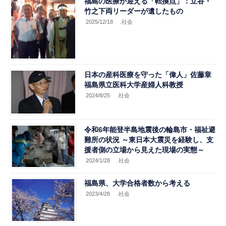
福島の医療が迎える「転換点」：立谷・
竹之下両リーダーが遺したもの
2025/12/18
.社会
日本の産科医療を守った「偉人」佐藤章
福島県立医科大学産婦人科教授
2024/8/25
.社会
令和6年能登半島地震後の輪島市・福祉避
難所の状況 ～東日本大震災を経験し、支
援者側の立場から見えた現場の実態～
2024/1/28
.社会
福島県、大学合格者数から考える
2023/4/28
.社会