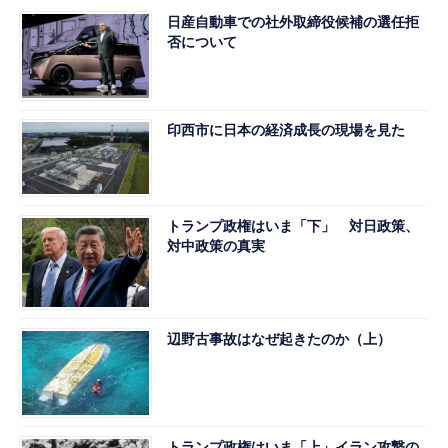
日産自動車での社外取締役候補の選任拒
否について
印西市に日本の経済成長の現場を見た
トランプ政権はいま「下」 対日政策、
対中政策の真実
辺野古事故はなぜ起きたのか（上）
トランプ政権はいま「上」イラン攻撃の