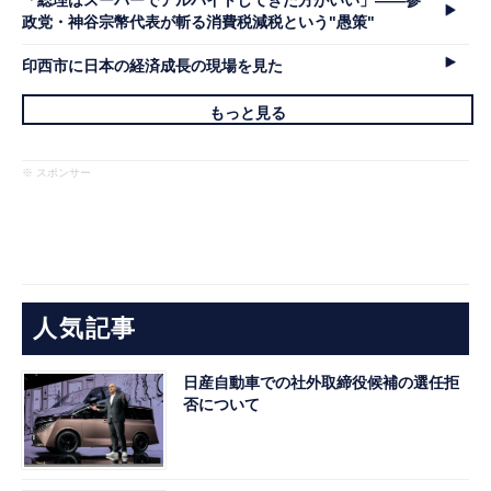
「総理はスーパーでアルバイトしてきた方がいい」――参
政党・神谷宗幣代表が斬る消費税減税という"愚策"
印西市に日本の経済成長の現場を見た
もっと見る
※ スポンサー
人気記事
日産自動車での社外取締役候補の選任拒
否について