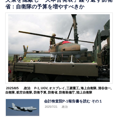
省：自衛隊の予算を増やすべきか
2025/8/5
.政治
P-1
,
UGV
,
オスプレイ
,
三菱重工
,
海上自衛隊
,
清谷信一
,
自衛隊
,
航空自衛隊
,
防衛予算
,
防衛省
,
防衛装備庁
,
陸上自衛隊
会計検査院P-1報告書を読む その１
2025/7/21
.政治