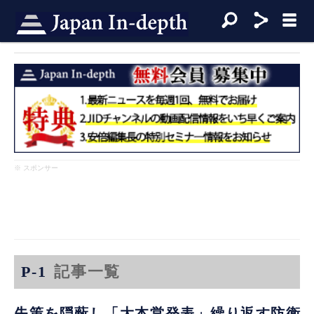
※ スポンサー
P-1
記事一覧
失策を隠蔽し「大本営発表」繰り返す防衛