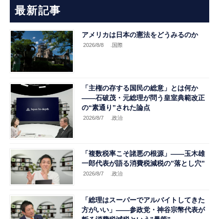
最新記事
アメリカは日本の憲法をどうみるのか
2026/8/8
.国際
「主権の存する国民の総意」とは何か
――石破茂・元総理が問う皇室典範改正
の“素通り”された論点
2026/8/7
.政治
「複数税率こそ諸悪の根源」――玉木雄
一郎代表が語る消費税減税の”落とし穴”
2026/8/7
.政治
「総理はスーパーでアルバイトしてきた
方がいい」――参政党・神谷宗幣代表が