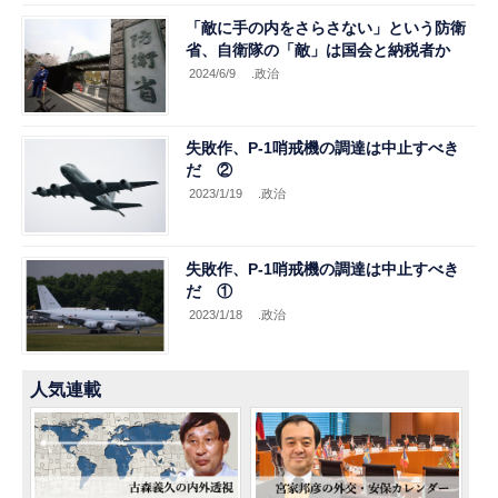
「敵に手の内をさらさない」という防衛
省、自衛隊の「敵」は国会と納税者か
2024/6/9
.政治
失敗作、P-1哨戒機の調達は中止すべき
だ ②
2023/1/19
.政治
失敗作、P-1哨戒機の調達は中止すべき
だ ①
2023/1/18
.政治
人気連載