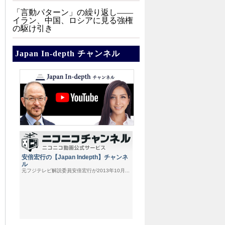
「言動パターン」の繰り返し――
イラン、中国、ロシアに見る強権
の駆け引き
Japan In-depth チャンネル