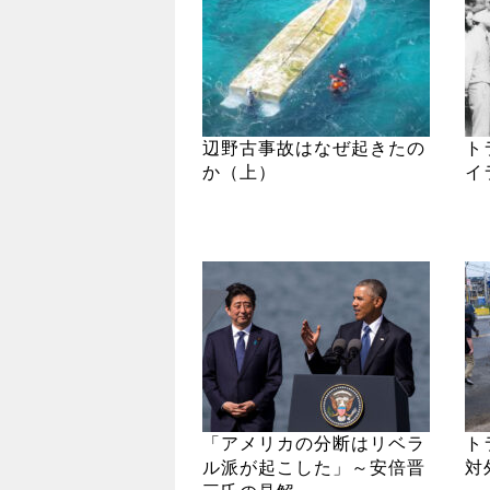
辺野古事故はなぜ起きたの
ト
か（上）
イ
「アメリカの分断はリベラ
ト
ル派が起こした」～安倍晋
対