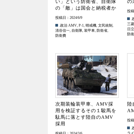
い」という防衛省、自衛隊
の
の「敵」は国会と納税者か
投稿日
投稿日：2024/6/9
.
三
.政治
AMV
,
P-1
,
哨戒機
,
文民統制
,
日
清谷信一
,
自衛隊
,
装甲車
,
防衛省
,
防
防衛費
次期装輪装甲車、AMV採
陸
用を検証するその１駿馬を
A
駄馬に落とす陸自のAMV
投稿日
採用
.
ラ
投稿日：2024/3/6