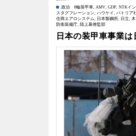
.政治
8輪装甲車
,
AMV
,
GDP
,
NTKイ
スタグフレーション
,
ハウケイ
,
パトリア
住商エアロシステム
,
日本製鋼所
,
日立
,
木
防衛装備庁
,
陸上幕僚監部
日本の装甲車事業は