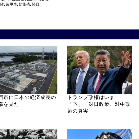
衛隊
,
装甲車
,
防衛省
,
陸自
西市に日本の経済成長の
トランプ政権はいま
場を見た
「下」 対日政策、対中政
策の真実