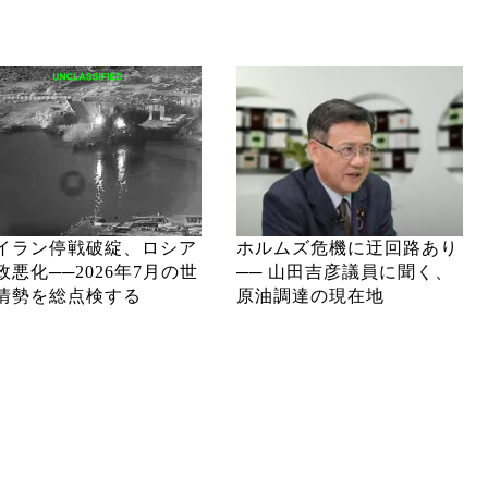
イラン停戦破綻、ロシア
ホルムズ危機に迂回路あり
政悪化──2026年7月の世
── 山田吉彦議員に聞く、
情勢を総点検する
原油調達の現在地