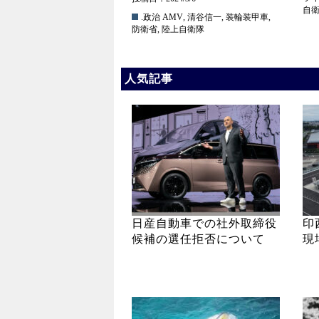
自
.政治
AMV
,
清谷信一
,
装輪装甲車
,
防衛省
,
陸上自衛隊
人気記事
日産自動車での社外取締役
印
候補の選任拒否について
現