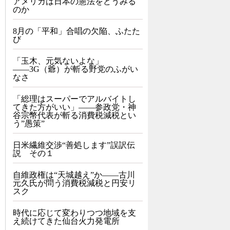
アメリカは日本の憲法をどうみる
のか
8月の「平和」合唱の欠陥、ふたた
び
「玉木、元気ないよな」
――3G（爺）が斬る野党のふがい
なさ
「総理はスーパーでアルバイトし
てきた方がいい」――参政党・神
谷宗幣代表が斬る消費税減税とい
う”愚策”
日米繊維交渉“善処します”誤訳伝
説 その１
自維政権は“天城越え”か――古川
元久氏が問う消費税減税と円安リ
スク
時代に応じて変わりつつ地域を支
え続けてきた仙台火力発電所