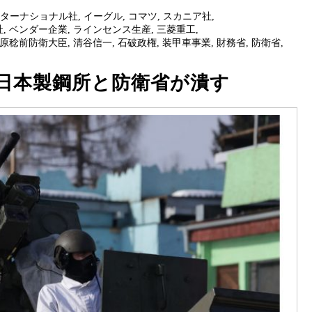
ンターナショナル社
,
イーグル
,
コマツ
,
スカニア社
,
社
,
ベンダー企業
,
ラインセンス生産
,
三菱重工
,
原稔前防衛大臣
,
清谷信一
,
石破政権
,
装甲車事業
,
財務省
,
防衛省
,
日本製鋼所と防衛省が潰す