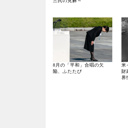
三氏の見解～
8月の「平和」合唱の欠
米
陥、ふたたび
財
界