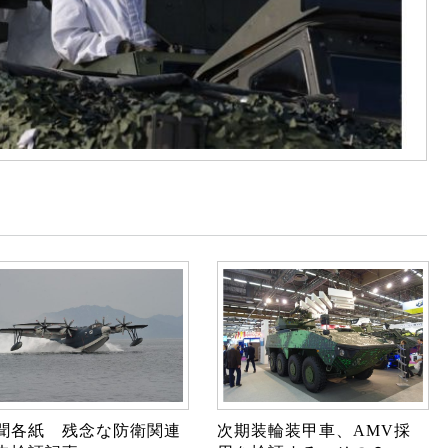
聞各紙 残念な防衛関連
次期装輪装甲車、AMV採