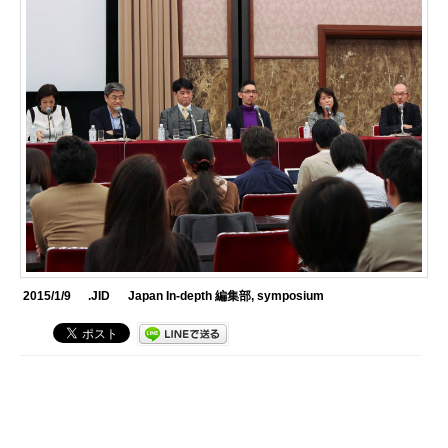
2015/1/9
.JID
Japan In-depth 編集部
,
symposium