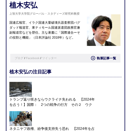
植木安弘
上智大学大学院グローバル・スタディーズ研究科教授
国連広報官、イラク国連大量破壊兵器査察団バグ
ダッド報道官、東ティモール国連派遣団政務官兼
副報道官などを歴任。主な著書に「国際連合ーそ
の役割と機能」（日本評論社 2018年）など。
ブログ
/
Facebook
/
ツイッター
執筆記事一覧
植木安弘の注目記事
トランプ返り咲きならウクライナ失われる 【2024年
を占う！】国際： 2つの戦争の行方 その２ ウク
ネタニヤフ政権、紛争後支持失う恐れ 【2024年を占