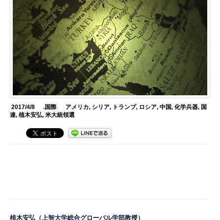
2017/4/8
.国際
アメリカ
,
シリア
,
トランプ
,
ロシア
,
中国
,
化学兵器
,
国
連
,
植木安弘
,
米大統領選
植木安弘
（上智大学総合グローバル学部教授）