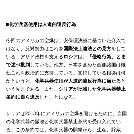
■化学兵器使用は人道的違反行為
今回のアメリカの空爆は、安保理決議に基づいた介入で
はなく、反対勢力はこれを
国際法上違法との見方
をして
いる。アサド政権を支える
ロシアは、「侵略行為」とま
で述べ批判
している。他方、日本を含めた西側諸国は概
ねこれを政治的に支持している。支持している根拠は何
かというと、
化学兵器使用が人道的違反行為に当たる
と
いう見方である。また、
シリアが批准した化学兵器禁止
条約に自ら違反
したことになる。
シリアは2013年にアメリカの空爆を避けるために、自国
の化学兵器の撤廃と化学兵器禁止条約を受け入れてい
る。この条約では、化学兵器の開発から、生産、貯蔵、