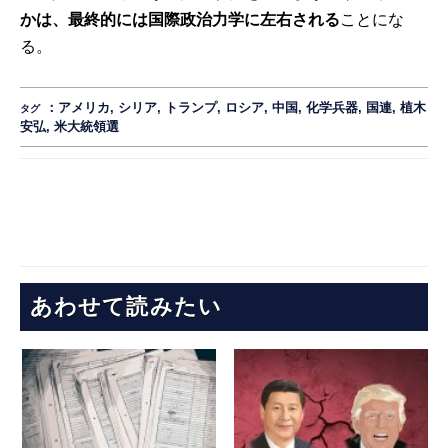
かは、最終的には国際政治力学に左右される
ことにな
る。
：
アメリカ
,
シリア
,
トランプ
,
ロシア
,
中国
,
化学兵器
,
国連
,
植木
タグ
安弘
,
米大統領選
あわせて読みたい