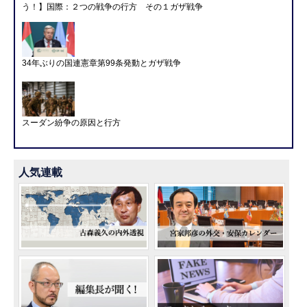
う！】国際：２つの戦争の行方 その１ガザ戦争
34年ぶりの国連憲章第99条発動とガザ戦争
スーダン紛争の原因と行方
人気連載