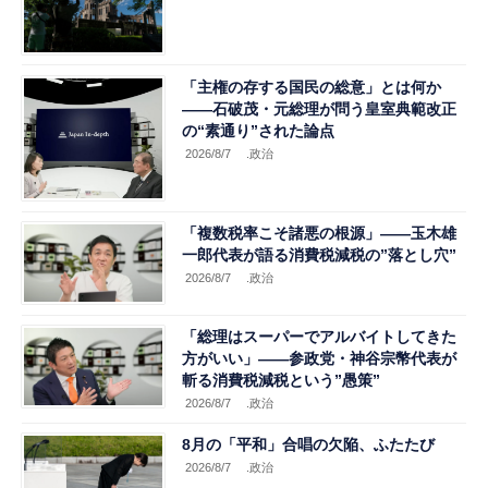
「主権の存する国民の総意」とは何か
――石破茂・元総理が問う皇室典範改正
の“素通り”された論点
2026/8/7
.政治
「複数税率こそ諸悪の根源」――玉木雄
一郎代表が語る消費税減税の”落とし穴”
2026/8/7
.政治
「総理はスーパーでアルバイトしてきた
方がいい」――参政党・神谷宗幣代表が
斬る消費税減税という”愚策”
2026/8/7
.政治
8月の「平和」合唱の欠陥、ふたたび
2026/8/7
.政治