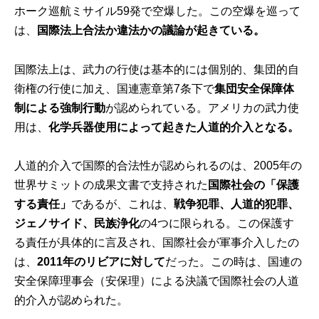
ホーク巡航ミサイル59発で空爆した。この空爆を巡って
は、
国際法上合法か違法かの議論が起きている。
国際法上は、武力の行使は基本的には個別的、集団的自
衛権の行使に加え、国連憲章第7条下で
集団安全保障体
制による強制行動
が認められている。アメリカの武力使
用は、
化学兵器使用によって起きた人道的介入となる。
人道的介入で国際的合法性が認められるのは、2005年の
世界サミットの成果文書で支持された
国際社会の「保護
する責任」
であるが、これは、
戦争犯罪、人道的犯罪、
ジェノサイド、民族浄化
の4つに限られる。この保護す
る責任が具体的に言及され、国際社会が軍事介入したの
は、
2011年のリビアに対して
だった。この時は、国連の
安全保障理事会（安保理）による決議で国際社会の人道
的介入が認められた。