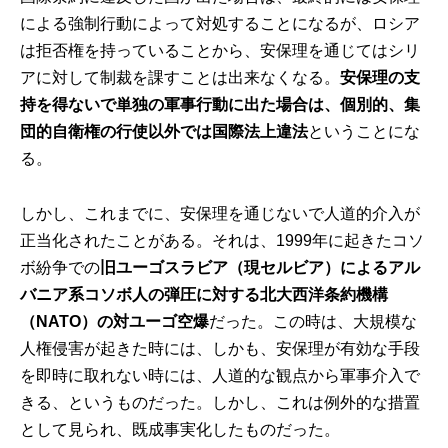
による強制行動によって対処することになるが、ロシア
は拒否権を持っていることから、安保理を通じてはシリ
アに対して制裁を課すことは出来なくなる。
安保理の支
持を得ないで単独の軍事行動に出た場合は、個別的、集
団的自衛権の行使以外では国際法上違法
ということにな
る。
しかし、これまでに、安保理を通じないで人道的介入が
正当化されたことがある。それは、1999年に起きたコソ
ボ紛争での
旧ユーゴスラビア（現セルビア）によるアル
バニア系コソボ人の弾圧に対する北大西洋条約機構
（NATO）の対ユーゴ空爆
だった。この時は、大規模な
人権侵害が起きた時には、しかも、安保理が有効な手段
を即時に取れない時には、人道的な観点から軍事介入で
きる、というものだった。しかし、これは例外的な措置
として見られ、既成事実化したものだった。