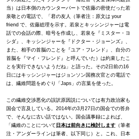
当）は日本側のカウンターパートで佐藤の密使だった若
泉敬との電話で、「君の友人（筆者注：原文は your
friend で、佐藤総理を示す。若泉とキッシンジャーは電
話での会話の際、暗号を作成し、若泉を『ミスター・ヨ
シダ』、キッシンジャーを『ドクター・ジョーンズ』、
また、相手の首脳のことを『ユア・フレンド』、自分の
首脳を『マイ・フレンド』と呼んでいた）は約束したこ
とを実行できないようだね」と語った。その2日前の16
日にはキッシンジャーはジョンソン国務次官との電話で
は、繊維問題をめぐり「Japs」の言葉を使った。
この繊維交渉悪化の誤訳原因説については有力政治家も
国会で言及している。2014年の3月27日の国会での答弁
で、そんなに古い話ではない。国会議事録によれば、
「繊維のことについて
日本は前向きに検討します
（筆者
注・アンダーラインは筆者、以下同じ）と。これ、日本