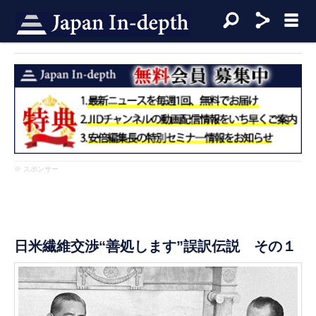
※ スポンサー
日米繊維交渉“善処します”誤訳伝説 その１