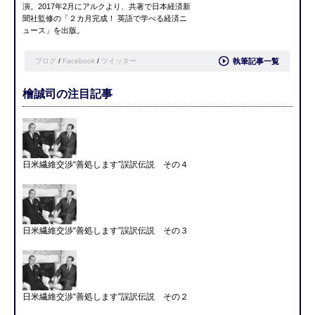
演。2017年2月にアルクより、共著で日本経済新
聞社監修の「２カ月完成！ 英語で学べる経済ニ
ュース」を出版。
ブログ
/
Facebook
/
ツイッター
執筆記事一覧
檜誠司の注目記事
日米繊維交渉“善処します”誤訳伝説 その４
日米繊維交渉“善処します”誤訳伝説 その３
日米繊維交渉“善処します”誤訳伝説 その２