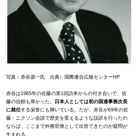
写真：赤谷源一氏 出典）国際連合広報センター
HP
赤谷は1965年の佐藤の第1回訪米からの付き合いで、佐
藤の信頼も厚かった。
日本人としては初の国連事務次長
に就任
する栄誉にも輝いている。だが、赤谷が69年の佐
藤・ニクソン会談で歴史を変えるような誤訳を行ったの
ならば、ここまで外務官僚として出世できたのか疑問が
生まれる。