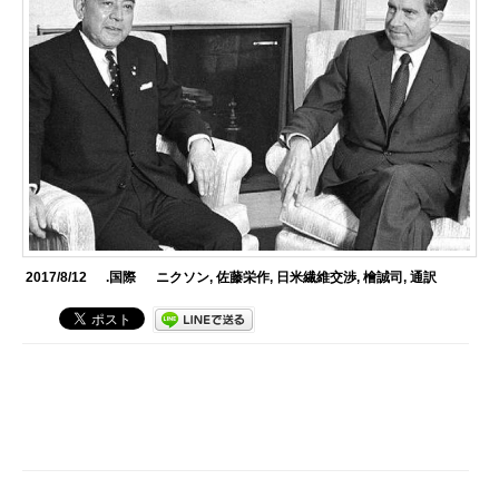
2017/8/12
.国際
ニクソン
,
佐藤栄作
,
日米繊維交渉
,
檜誠司
,
通訳