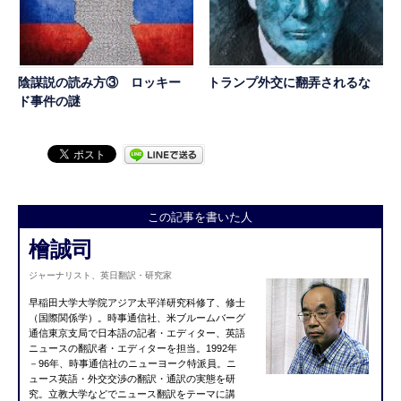
陰謀説の読み方③ ロッキー
トランプ外交に翻弄されるな
ド事件の謎
この記事を書いた人
檜誠司
ジャーナリスト、英日翻訳・研究家
早稲田大学大学院アジア太平洋研究科修了、修士
（国際関係学）。時事通信社、米ブルームバーグ
通信東京支局で日本語の記者・エディター、英語
ニュースの翻訳者・エディターを担当。1992年
－96年、時事通信社のニューヨーク特派員。ニ
ュース英語・外交交渉の翻訳・通訳の実態を研
究。立教大学などでニュース翻訳をテーマに講