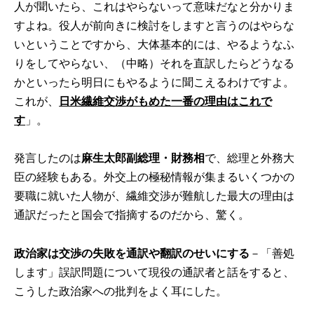
人が聞いたら、これはやらないって意味だなと分かりま
すよね。役人が前向きに検討をしますと言うのはやらな
いということですから、大体基本的には、やるようなふ
りをしてやらない、（中略）それを直訳したらどうなる
かといったら明日にもやるように聞こえるわけですよ。
これが、
日米繊維交渉がもめた一番の理由はこれで
す
」。
発言したのは
麻生太郎副総理・財務相
で、総理と外務大
臣の経験もある。外交上の極秘情報が集まるいくつかの
要職に就いた人物が、繊維交渉が難航した最大の理由は
通訳だったと国会で指摘するのだから、驚く。
政治家は交渉の失敗を通訳や翻訳のせいにする
－「善処
します」誤訳問題について現役の通訳者と話をすると、
こうした政治家への批判をよく耳にした。