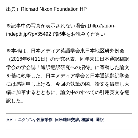
出典）Richard Nixon Foundation
HP
※記事中の写真が表示されない場合は
http://japan-
indepth.jp/?p=35492
で
記事
をお読みください
※本稿は、日本メディア英語学会東日本地区研究例会
（2016年6月11日）の研究発表、同年末に日本通訳翻訳
学会の学会誌「通訳翻訳研究への招待」に寄稿した論文
を基に執筆した。日本メディア学会と日本通訳翻訳学会
には感謝申し上げる。今回の執筆の際、論文を編集し大
幅に加筆するとともに、論文中のすべての引用英文を翻
訳した。
：
ニクソン
,
佐藤栄作
,
日米繊維交渉
,
檜誠司
,
通訳
タグ