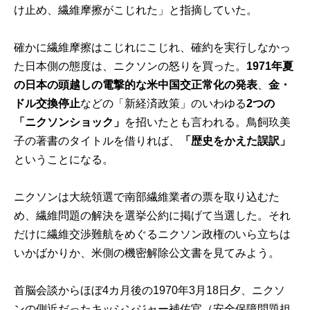
け止め、繊維摩擦がこじれた」と指摘していた。
確かに繊維摩擦はこじれにこじれ、確約を実行しなかっ
た日本側の態度は、ニクソンの怒りを買った。
1971年夏
の日本の頭越しの電撃的な米中国交正常化の発表
、
金・
ドル交換停止
などの「新経済政策」のいわゆる
2つの
「ニクソンショック」
を招いたとも言われる。鳥飼玖美
子の著書のタイトルを借りれば、
「歴史をかえた誤訳」
ということになる。
ニクソンは大統領選で南部繊維業者の票を取り込むた
め、繊維問題の解決を選挙公約に掲げて当選した。それ
だけに繊維交渉難航をめぐるニクソン政権のいら立ちは
いかばかりか、米側の機密解除公文書を見てみよう。
首脳会談からほぼ4カ月後の1970年3月18日夕、ニクソ
ンの側近だったキッシンジャー補佐官（安全保障問題担