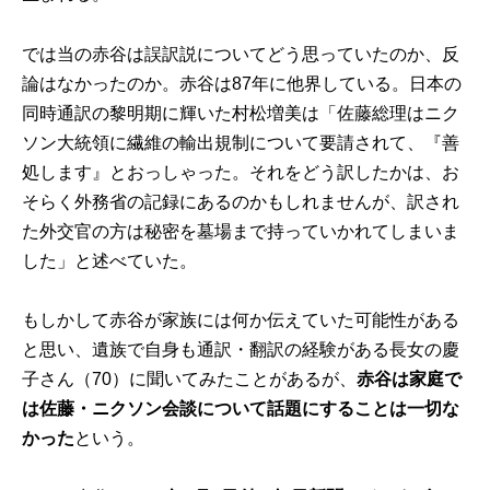
では当の赤谷は誤訳説についてどう思っていたのか、反
論はなかったのか。赤谷は87年に他界している。日本の
同時通訳の黎明期に輝いた村松増美は「佐藤総理はニク
ソン大統領に繊維の輸出規制について要請されて、『善
処します』とおっしゃった。それをどう訳したかは、お
そらく外務省の記録にあるのかもしれませんが、訳され
た外交官の方は秘密を墓場まで持っていかれてしまいま
した」と述べていた。
もしかして赤谷が家族には何か伝えていた可能性がある
と思い、遺族で自身も通訳・翻訳の経験がある長女の慶
子さん（70）に聞いてみたことがあるが、
赤谷は家庭で
は佐藤・ニクソン会談について話題にすることは一切な
かった
という。