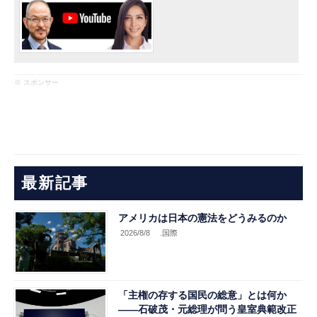
※ スポンサー
最新記事
アメリカは日本の憲法をどうみるのか
2026/8/8
.国際
「主権の存する国民の総意」とは何か
――石破茂・元総理が問う皇室典範改正