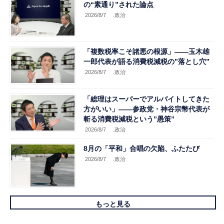
の“素通り”された論点
2026/8/7
.政治
「複数税率こそ諸悪の根源」――玉木雄
一郎代表が語る消費税減税の”落とし穴”
2026/8/7
.政治
「総理はスーパーでアルバイトしてきた
方がいい」――参政党・神谷宗幣代表が
斬る消費税減税という”愚策”
2026/8/7
.政治
8月の「平和」合唱の欠陥、ふたたび
2026/8/7
.政治
もっと見る