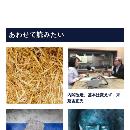
あわせて読みたい
内閣改造、基本は変えず 末
延吉正氏
「ニクソン許すまじ」 しぶ
とい欧州の左翼 その３