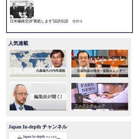
日米繊維交渉“善処します”誤訳伝説 その１
人気連載
Japan In-depth チャンネル