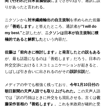
間で行われた日米首脳会談
にまでさかのぼり、通訳に誤
りがあったと言われる。
ニクソンから
対米繊維輸出の自主規制
を求められた佐藤
が
「善処します」
と答えたところ、通訳者が
“I will do
my best.”
と訳したが、
ニクソンは日本が自主規制に積
極的であると解釈した
という内容だ。
佐藤は「前向きに検討します」と発言したとの説もある
が、最も話題になるのは「善処します」だろう。日本の
外交交渉におけるミスコミュニケーションが起きると、
しばしば引き合いに出されるのがその
誤訳伝説
だ。
メディアの中でも根強く残っており、
今年1月10日付の
朝日新聞の天声人語でも取り上げられた。
この天声人語
では「訳の巧拙はときに外交をも混乱させる。古くは
佐
藤栄作首相の『善処します』
。これを米政府が確約と受