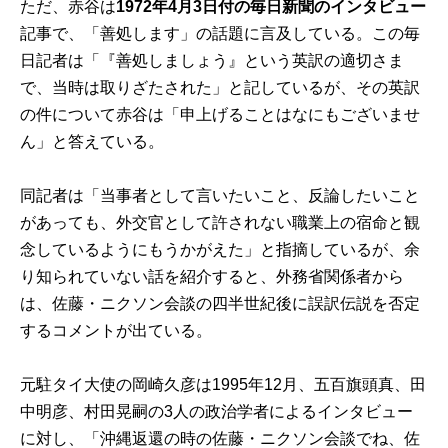
ただ、赤谷は
1972年4月3日付の毎日新聞のインタビュー
記事で、「善処します」の話題に言及している。この毎
日記者は「『善処しましょう』という英訳の適切さま
で、当時は取りざたされた」と記しているが、その英訳
の件について赤谷は「申上げることはなにもございませ
ん」と答えている。
同記者は「当事者として言いたいこと、反論したいこと
があっても、外交官として許されない職業上の宿命と観
念しているようにもうかがえた」と指摘しているが、余
り知られていない話を紹介すると、外務省関係者から
は、佐藤・ニクソン会談の四半世紀後に誤訳伝説を否定
するコメントが出ている。
元駐タイ大使の岡崎久彦は1995年12月、五百旗頭真、田
中明彦、村田晃嗣の3人の政治学者によるインタビュー
に対し、「沖縄返還の時の佐藤・ニクソン会談でね、佐