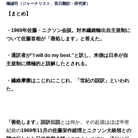
檜誠司（ジャーナリスト、英日翻訳・研究家）
【まとめ】
・1969年佐藤・ニクソン会談。対米繊維輸出自主規制に
ついて佐
藤首相が「善処します」と答えた。
・通訳者が“I will do my best.”と訳し、米側は日本が自
主規制に
積極的と誤解したとされる。
・繊維摩擦はこじれにこじれ、「世紀の誤訳」といわれ
た。
「善処します」誤訳伝説
とは何か。その起源はほぼ半世
紀前の
1969年11月の佐藤栄作総理とニクソン大統領との