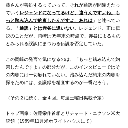
藤さんが善処するっていって、それが通訳が間違えたっ
ていう
レジェンドになってるけど、違うんですよね。も
っと踏み込んで約束したんですよ、あれは
」と述べてい
る。
「通訳」とは赤谷に違いない。
レジェンド、正に伝
説のことだが、岡崎は95年末の時点で、赤谷によるもの
とみられる誤訳にまつわる伝説を否定していた。
この岡崎の発言で気になるのは、「もっと踏み込んで約
束したんですよ」の部分だが、このインタビューではそ
の内容には一切触れていない。踏み込んだ約束の内容を
探るためには、会議録を精査するのが一番だろう。
（
その２
に続く。全４回。毎週土曜日掲載予定）
トップ画像：佐藤栄作首相とリチャード・ニクソン米大
統領（1969年11月米ホワイトハウスにて）