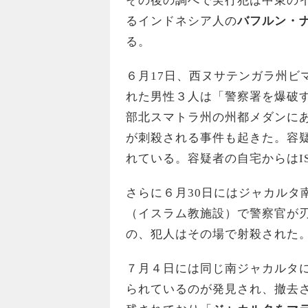
その後の調べで実行犯は中東のイ
るインドネシア人の
バフルン・
る。
６月17日、西ヌサテンガラ州ビ
れた男性３人は「警察署を爆破す
部北スマトラ州の州都メダンに
が刺殺される事件も起きた。容
れている。容疑者の自宅からはI
さらに６月30日にはジャカルタ
（イスラム教施設）で警察官が
の、犯人はその場で射殺された
７月４日には同じ南ジャカルタに
られているのが発見され、撤去