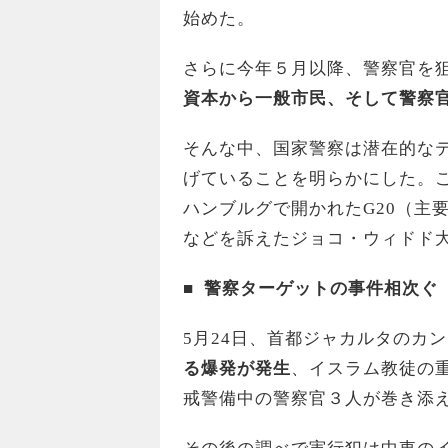
始めた。
さらに今年５月以降、警察官を
資本から一般市民、そして警察
そんな中、国家警察は潜在的なテ
げていることを明らかにした。
ハンブルグで開かれたG20（主
などを訴えたジョコ・ウィドド
■
警察ターゲットの事件相次ぐ
5月24日、首都ジャカルタのカ
る爆発が発生
、イスラム教徒の
戒警備中の警察官３人が巻き添