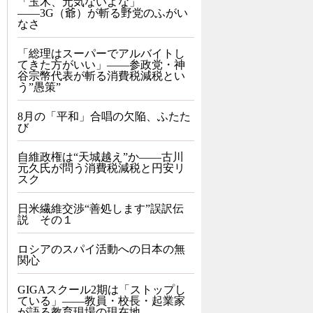
「玉木、元気ないよな」
――3G（爺）が斬る野党のふがい
なさ
「総理はスーパーでアルバイトし
てきた方がいい」――参政党・神
谷宗幣代表が斬る消費税減税とい
う”愚策”
8月の「平和」合唱の欠陥、ふたた
び
自維政権は“天城越え”か――古川
元久氏が問う消費税減税と円安リ
スク
日米繊維交渉“善処します”誤訳伝
説 その１
ロシアのスパイ活動への日本の無
関心
GIGAスクール2期は「ストップし
ている」——教員・校長・起業家
が語る教育現場の現在地