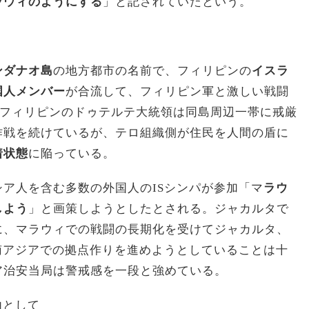
ラウィのようにする
」と記されていたという。
ンダナオ島
の地方都市の名前で、フィリピンの
イスラ
国人メンバー
が合流して、フィリピン軍と激しい戦闘
。フィリピンのドゥテルテ大統領は同島周辺一帯に戒厳
作戦を続けているが、テロ組織側が住民を人間の盾に
着状態
に陥っている。
ア人を含む多数の外国人のISシンパが参加「マ
ラウ
しよう
」と画策しようとしたとされる。ジャカルタで
に、マラウィでの戦闘の長期化を受けてジャカルタ、
南アジアでの拠点作りを進めようとしていることは十
ア治安当局は警戒感を一段と強めている。
由として