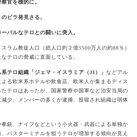
警察官を標的に。
とのビラ発見さる。
ローバルなテロとの闘いに突入。
スラム教徒人口（総人口約２億5500万人の約88％）
たなテロの脅威に直面している。
ム系テロ組織「ジェマ・イスラミア（JI）」
などアル
による欧米系ホテルや飲食店、欧米人が集まるディス
ったテロはあったが、国家警察や国軍など治安当局の
は減少、メンバーの多くが逮捕、投獄され組織は弱体
や拳銃、ナイフなどという小火器・武器による単独か
街、バスターミナルを狙うテロが増加する傾向が見え