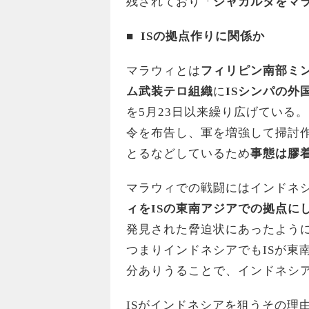
残されており「
ジャカルタをマ
■
IS
の拠点作りに関係か
マラウィとは
フィリピン南部ミ
ム武装テロ組織
に
ISシンパの外
を5月23日以来繰り広げている
令を布告し、軍を増強して掃討
とるなどしているため
事態は膠
マラウィでの戦闘にはインドネシ
ィをISの東南アジアでの拠点に
発見された脅迫状にあったよう
つまりインドネシアでもISが東
分ありうることで、インドネシ
ISがインドネシアを狙うその理