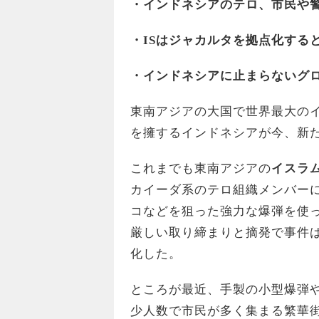
・インドネシアのテロ、市民や
・ISはジャカルタを拠点化する
・インドネシアに止まらないグ
東南アジアの大国で世界最大のイ
を擁するインドネシアが今、新
これまでも東南アジアの
イスラ
カイーダ系のテロ組織メンバー
コなどを狙った強力な爆弾を使
厳しい取り締まりと摘発で事件
化した。
ところが最近、手製の小型爆弾
少人数で市民が多く集まる繁華