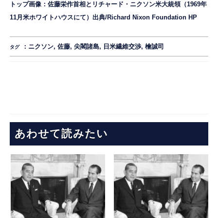
トップ画像：佐藤栄作首相とリチャード・ニクソン米大統領（1969年
11月米ホワイトハウスにて）出典/Richard Nixon Foundation
HP
：
ニクソン
,
佐藤
,
尖閣諸島
,
日米繊維交渉
,
檜誠司
タグ
あわせて読みたい