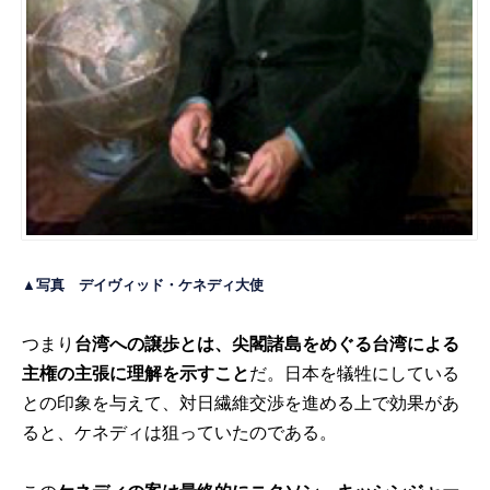
▲写真 デイヴィッド・ケネディ大使
つまり
台湾への譲歩とは、尖閣諸島をめぐる台湾による
主権の主張に理解を示すこと
だ。日本を犠牲にしている
との印象を与えて、対日繊維交渉を進める上で効果があ
ると、ケネディは狙っていたのである。