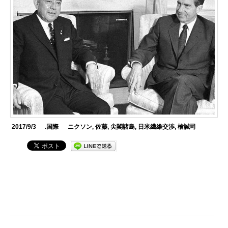
2017/9/3
.国際
ニクソン
,
佐藤
,
尖閣諸島
,
日米繊維交渉
,
檜誠司