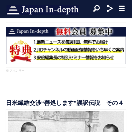
※ スポンサー
日米繊維交渉“善処します”誤訳伝説 その４