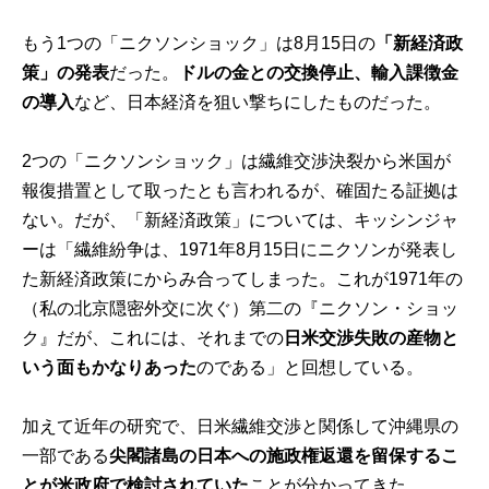
もう1つの「ニクソンショック」は8月15日の
「新経済政
策」の発表
だった。
ドルの金との交換停止、輸入課徴金
の導入
など、日本経済を狙い撃ちにしたものだった。
2つの「ニクソンショック」は繊維交渉決裂から米国が
報復措置として取ったとも言われるが、確固たる証拠は
ない。だが、「新経済政策」については、キッシンジャ
ーは「繊維紛争は、1971年8月15日にニクソンが発表し
た新経済政策にからみ合ってしまった。これが1971年の
（私の北京隠密外交に次ぐ）第二の『ニクソン・ショッ
ク』だが、これには、それまでの
日米交渉失敗の産物と
いう面もかなりあった
のである」と回想している。
加えて近年の研究で、日米繊維交渉と関係して沖縄県の
一部である
尖閣諸島の日本への施政権返還を留保するこ
とが米政府で検討されていた
ことが分かってきた。