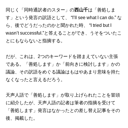
同じく「同時通訳者のスター」の
西山千
は「善処しま
す」という発言の訳語として、 “I’ll see what I can do.” な
ら、後でどうだったのかと聞かれた時、 “I tried but I
wasn’t successful.”と答えることができ、うそをついたこ
とにもならないと指摘する。
だが、これは、2つのキーワードを踏まえていない主張
である。「善処します」か「前向きに検討します」かの
議論、その訳語をめぐる議論はもはやあまり意味を持た
なくなったと言えるだろう。
天声人語で「善処します」が取り上げられたことを冒頭
に紹介したが、天声人語の記者は筆者の指摘を受けて
「善処します」発言はなかったとの差し替え記事をその
後、掲載した。