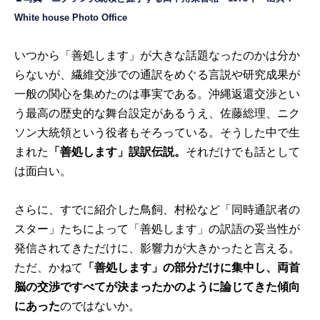
White house Photo Office
いつから「善処します」が大きな話題なったのかは分か
らないが、繊維交渉での通訳をめぐる言説や研究成果が
一般の関心を集めたのは事実である。沖縄返還交渉とい
う最高の歴史的な舞台設定があるうえ、佐藤総理、ニク
ソン大統領という役者もそろっている。そうした中で生
まれた
「善処します」誤訳伝説。
それだけでも話として
は面白い。
さらに、すでに紹介した鳥飼、村松など「同時通訳者の
スター」たちによって「善処します」の訳語の妥当性が
発信されてきただけに、影響力が大きかったと言える。
ただ、かねて
「善処します」の部分だけに集中し、両首
脳の交渉ですべてが決まったかのように論じてきた傾向
にあった
のではないか。