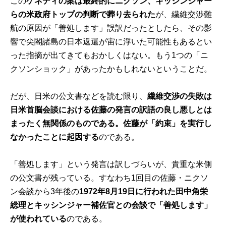
この
ケネディの案は最終的にニクソン、キッシンジャー
らの米政府トップの判断で葬り去られた
が、繊維交渉難
航の原因が「善処します」誤訳だったとしたら、その影
響で尖閣諸島の日本返還が宙に浮いた可能性もあるとい
った指摘が出てきてもおかしくはない。もう1つの「ニ
クソンショック」があったかもしれないということだ。
だが、日米の公文書などを読む限り、
繊維交渉の失敗は
日米首脳会談における佐藤の発言の訳語の良し悪しとは
まったく無関係のものである。佐藤が「約束」を実行し
なかったことに起因する
のである。
「善処します」という発言は訳しづらいが、貴重な米側
の公文書が残っている。すなわち1回目の佐藤・ニクソ
ン会談から3年後の
1972年8月19日に行われた田中角栄
総理とキッシンジャー補佐官との会談で「善処します」
が使われている
のである。