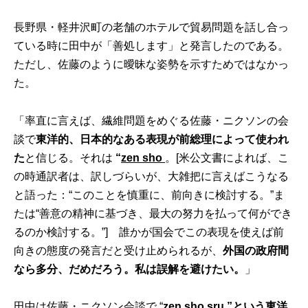
長野県・軽井沢町の老舗のホテルで貿易問題を話し合っ
ている時に田中が「善処します」と発言したのである。
ただし、佐藤のように曖昧な姿勢を示すためではなかっ
た。
「率直に言えば、繊維問題をめぐる佐藤・ニクソンの会
談で
東洋的、日本的なある表現が前総理によって使われ
た
と信じる。それは
“
zen sho
。[米公文書によれば、こ
の時通訳者は、訳しづらいが、大雑把に言えばこうなる
と語った：“このことを慎重に、前向きに検討する。”ま
たは“善意の精神に基づき、最大の努力を払って何ができ
るのか検討する。”] 誰かが国会でこの表現を使えば前
向きの態度の発言だと受け止められるが、
外国の政府間
なら多分、だめだろう。私は誤解を避けたい。
」
田中は佐藤・ニクソン会談で “
zen sho sru.”
という東洋