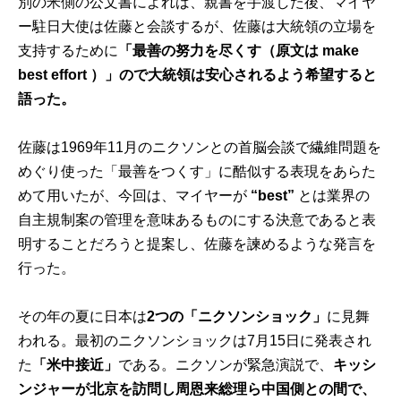
別の米側の公文書によれば、親書を手渡した後、マイヤ
ー駐日大使は佐藤と会談するが、佐藤は大統領の立場を
支持するために
「最善の努力を尽くす（原文は make
best effort ）」ので大統領は安心されるよう希望すると
語った。
佐藤は1969年11月のニクソンとの首脳会談で繊維問題を
めぐり使った「最善をつくす」に酷似する表現をあらた
めて用いたが、今回は、マイヤーが
“best
”
とは業界の
自主規制案の管理を意味あるものにする決意であると表
明することだろうと提案し、佐藤を諫めるような発言を
行った。
その年の夏に日本は
2つの「ニクソンショック」
に見舞
われる。最初のニクソンショックは7月15日に発表され
た
「米中接近」
である。ニクソンが緊急演説で、
キッシ
ンジャーが北京を訪問し周恩来総理ら中国側との間で、