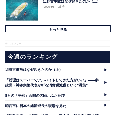
辺野古事故はなぜ起きたのか（上）
2026/8/6
.政治
もっと見る
※ スポンサー
今週のランキング
辺野古事故はなぜ起きたのか（上）
「総理はスーパーでアルバイトしてきた方がいい」――参
政党・神谷宗幣代表が斬る消費税減税という"愚策"
8月の「平和」合唱の欠陥、ふたたび
印西市に日本の経済成長の現場を見た