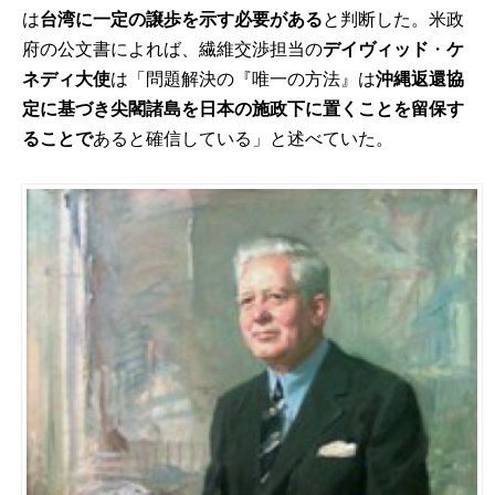
は
台湾に一定の譲歩を示す必要がある
と判断した。米政
府の公文書によれば、繊維交渉担当の
デイヴィッド
・
ケ
ネディ大使
は「問題解決の『唯一の方法』は
沖縄返還協
定に基づき尖閣諸島を日本の施政下に置くことを留保す
ることで
あると確信している」と述べていた。