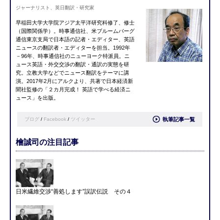
ジャーナリスト、英日翻訳・研究家
早稲田大学大学院アジア太平洋研究科修了、修士
（国際関係学）。時事通信社、米ブルームバーグ
通信東京支局で日本語の記者・エディター、英語
ニュースの翻訳者・エディターを担当。1992年
－96年、時事通信社のニューヨーク特派員。ニ
ュース英語・外交交渉の翻訳・通訳の実態を研
究。立教大学などでニュース翻訳をテーマに講
演。2017年2月にアルクより、共著で日本経済新
聞社監修の「２カ月完成！ 英語で学べる経済ニ
ュース」を出版。
ブログ
/
Facebook
/
ツイッター
執筆記事一覧
檜誠司の注目記事
日米繊維交渉“善処します”誤訳伝説 その４