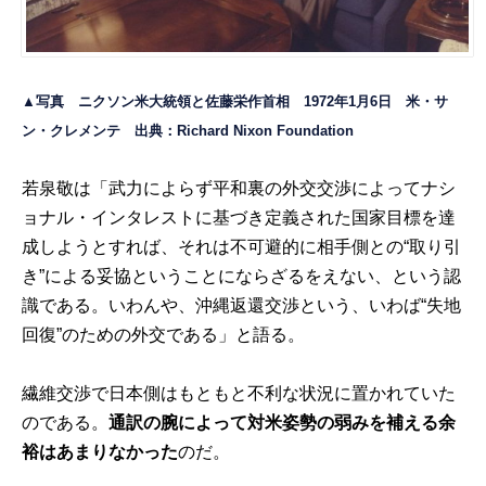
▲
写真 ニクソン米大統領と佐藤栄作首相 1972年1月6日 米・サ
ン・クレメンテ 出典：
Richard Nixon Foundation
若泉敬は「武力によらず平和裏の外交交渉によってナシ
ョナル・インタレストに基づき定義された国家目標を達
成しようとすれば、それは不可避的に相手側との“取り引
き”による妥協ということにならざるをえない、という認
識である。いわんや、沖縄返還交渉という、いわば“失地
回復”のための外交である」と語る。
繊維交渉で日本側はもともと不利な状況に置かれていた
のである。
通訳の腕によって対米姿勢の弱みを補える余
裕はあまりなかった
のだ。