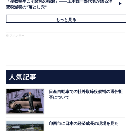
「複数税率こそ諸悪の根源」――玉木雄一郎代表が語る消
費税減税の"落とし穴"
もっと見る
※ スポンサー
人気記事
日産自動車での社外取締役候補の選任拒
否について
印西市に日本の経済成長の現場を見た