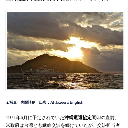
▲写真 尖閣諸島 出典：
Al Jazeera English
1971年6月に予定されていた
沖縄返還協定
調印の直前、
米政府は台湾とも繊維交渉を続けていたが、交渉担当者