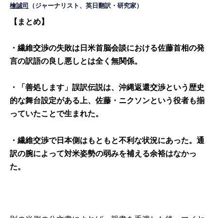
檜誠司
（ジャーナリスト、英日翻訳・研究家）
【まとめ】
・
繊維交渉の失敗は日米首脳会談における佐藤首相の発
言の訳語の良し悪しとは全く無関係。
・「善処します」誤訳伝説は、沖縄返還交渉という歴史
的な舞台設定がある上、佐藤・ニクソンという役者も揃
っていたことで生まれた。
・繊維交渉で日本側はもともと不利な状況にあった。通
訳の腕によって対米姿勢の弱みを補える余裕はなかっ
た。