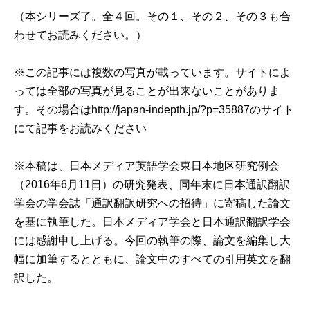
（本シリーズ了。全４回。
その１
、
その２
、
その３
も合
わせてお読みください。）
※この記事には複数の写真が載っています。サイトによ
っては全部の写真が見ることが出来ないことがありま
す。その場合は
http://japan-indepth.jp/?p=35887
のサイト
にて記事をお読みください
※本稿は、日本メディア英語学会東日本地区研究例会
（2016年6月11日）の研究発表、同年末に日本通訳翻訳
学会の学会誌「通訳翻訳研究への招待」に寄稿した論文
を基に執筆した。日本メディア学会と日本通訳翻訳学会
には感謝申し上げる。今回の執筆の際、論文を編集し大
幅に加筆するとともに、論文中のすべての引用英文を翻
訳した。