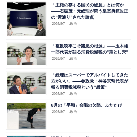
「主権の存する国民の総意」とは何か
――石破茂・元総理が問う皇室典範改正
の“素通り”された論点
2026/8/7
.政治
「複数税率こそ諸悪の根源」――玉木雄
一郎代表が語る消費税減税の”落とし穴”
2026/8/7
.政治
「総理はスーパーでアルバイトしてきた
方がいい」――参政党・神谷宗幣代表が
斬る消費税減税という”愚策”
2026/8/7
.政治
8月の「平和」合唱の欠陥、ふたたび
2026/8/7
.政治