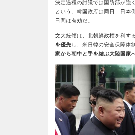
決定過程の討議では国防部が強
という。韓国政府は同日、日本側
日間は有効だ。
文大統領は、北朝鮮政権を利す
を優先
し、米日韓の安全保障体
家から朝中と手を結ぶ大陸国家