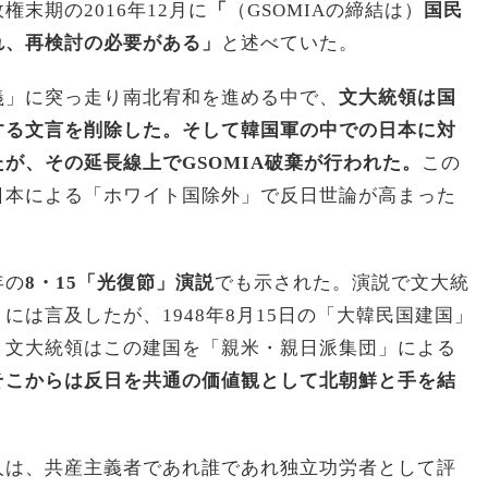
末期の2016年12月に
「
（GSOMIAの締結は）
国民
れ、再検討の必要がある」
と述べていた。
義」に突っ走り南北宥和を進める中で、
文大統領は国
する文言を削除した。そして韓国軍の中での日本に対
が、その延長線上でGSOMIA破棄が行われた。
この
日本による「ホワイト国除外」で反日世論が高まった
年の
8・15「光復節」演説
でも示された。演説で文大統
には言及したが、1948年8月15日の「大韓民国建国」
。文大統領はこの建国を「親米・親日派集団」による
そこからは反日を共通の価値観として北朝鮮と手を結
人は、共産主義者であれ誰であれ独立功労者として評