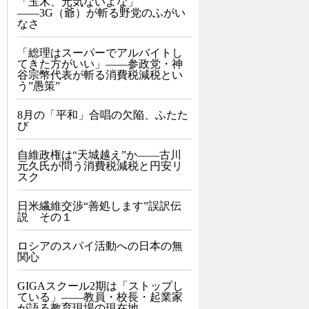
「玉木、元気ないよな」
――3G（爺）が斬る野党のふがい
なさ
「総理はスーパーでアルバイトし
てきた方がいい」――参政党・神
谷宗幣代表が斬る消費税減税とい
う”愚策”
8月の「平和」合唱の欠陥、ふたた
び
自維政権は“天城越え”か――古川
元久氏が問う消費税減税と円安リ
スク
日米繊維交渉“善処します”誤訳伝
説 その１
ロシアのスパイ活動への日本の無
関心
GIGAスクール2期は「ストップし
ている」——教員・校長・起業家
が語る教育現場の現在地