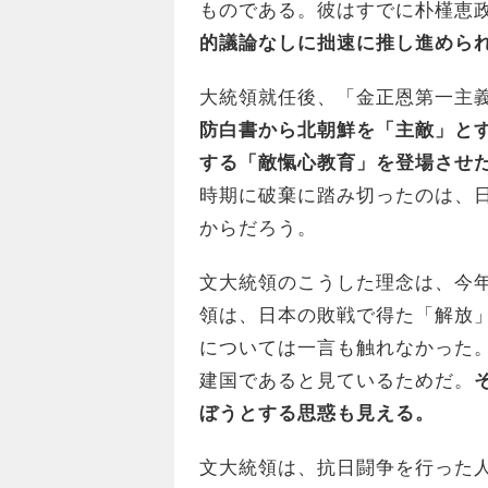
ものである。彼はすでに朴槿恵政権
的議論なしに拙速に推し進めら
大統領就任後、「金正恩第一主
防白書から北朝鮮を「主敵」と
する「敵愾心教育」を登場させた
時期に破棄に踏み切ったのは、
からだろう。
文大統領のこうした理念は、今
領は、日本の敗戦で得た「解放」
については一言も触れなかった
建国であると見ているためだ。
ぼうとする思惑も見える。
文大統領は、抗日闘争を行った