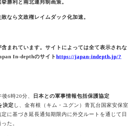
選挙勝利と南北連邦制画策。
失敗なら文政権レイムダック化加速。
が含まれています。サイトによっては全て表示されな
n In-depthのサイト
https://japan-indepth.jp/?
後6時20分、
日本との軍事情報包括保護協定
を決定
し、金有根（キム・ユグン）青瓦台国家安保室
協定に基づき延長通知期限内に外交ルートを通じて日
語った。