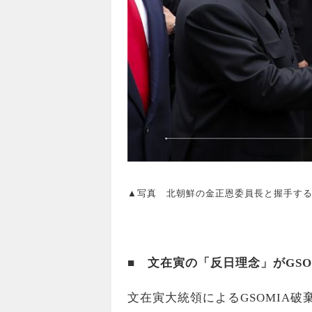
▲写真 北朝鮮の金正恩委員長と握手する文
■ 文在寅の「反日理念」がGSO
文在寅大統領によるGSOMIA