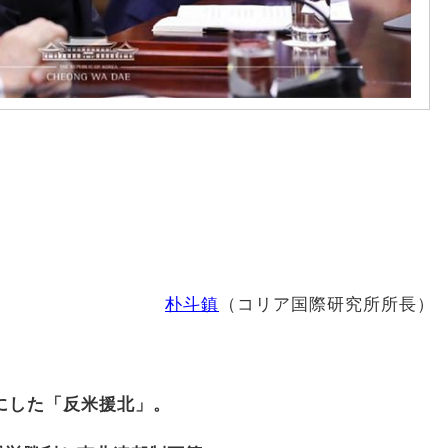
朴斗鎮
（コリア国際研究所所長）
蓑にした「反米援北」。