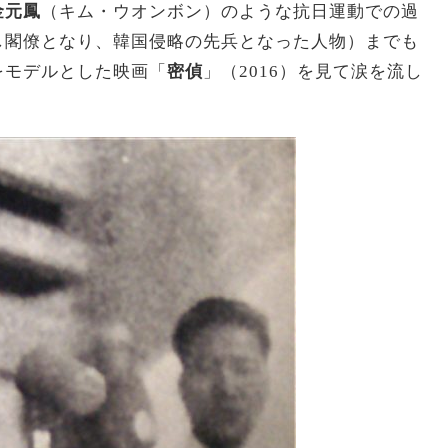
金元鳳
（キム・ウオンボン）のような抗日運動での過
し閣僚となり、韓国侵略の先兵となった人物）までも
をモデルとした映画「
密偵
」（2016）を見て涙を流し