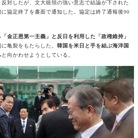
く反対したが、文大統領の強い意志で結論が下された
に協定終了を書面で通知した。協定は終了通報後90
る
「金正恩第一主義」と反日を利用した「政権維持」
制に亀裂をもたらした。
韓国を米日と手を結ぶ海洋国
へ
と向かわせようとしている。