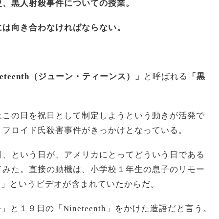
史、黒人射殺事件についての授業。
には向き合わなければならない。
neteenth（ジューン・ティーンス）」
と呼ばれる
「黒
はこの日を祝日として制定しようという動きが活発で
・フロイド氏殺害事件がきっかけとなっている。
日、という日が、アメリカにとってどういう日である
てみた。直接の動機は、小学校１年生の息子のリモー
なに？」というビデオが含まれていたからだ。
une」と１９日の「Nineteenth」をかけた造語だと言う。