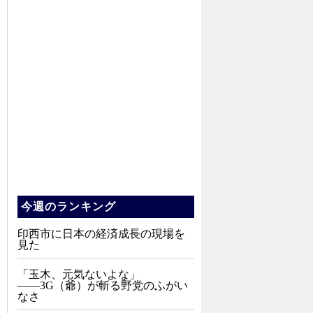
今週のランキング
印西市に日本の経済成長の現場を
見た
「玉木、元気ないよな」
――3G（爺）が斬る野党のふがい
なさ