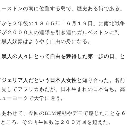
ューストンの南に位置する島で、歴史ある街である。
言から２年後の１８６５年「６月１９日」に南北戦争
将
が２０００人の連隊を引き連れガルベストンに到
に黒人奴隷はようやく自由の身になる。
、黒人の人々にとって自由を獲得した第一歩の日
、と
イジェリア人だという日本人女性
と知り合った。名前
一見してアフリカ系だが、日本生まれの日本育ち。高
ニューヨークで大学に通う。
あわせて、今回のBLM運動やデモで感じたことを６
たところ、その再生回数は２００万回を超えた。