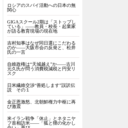
ロシアのスパイ活動への日本の無
関心
GIGAスクール2期は「ストップし
ている」——教員・校長・起業家
が語る教育現場の現在地
吉村知事はなぜ同日選にこだわる
のか――大阪市会の反発と、松井
氏の一言
自維政権は“天城越え”か――古川
元久氏が問う消費税減税と円安リ
スク
日米繊維交渉“善処します”誤訳伝
説 その１
金正恩激怒、北朝鮮権力中枢に再
び激震
米イラン戦争「休止」とネタニヤ
フ首相訪米――「狐と狸の化かし
合い」再び