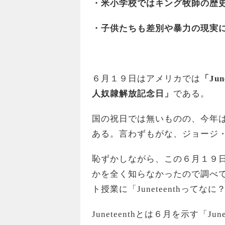
・米小学校ではキング牧師の歴
・子供たちも差別や暴力の現実
６月１９日はアメリカでは
「Ju
人奴隷解放記念日」
である。
国の祝日では無いものの、今年
ある。言わずもがな、ジョージ
恥ずかしながら、この６月１９
かを全く知らなかったので調べ
ト授業に「Juneteenthって
Juneteenthとは６月を示す「J