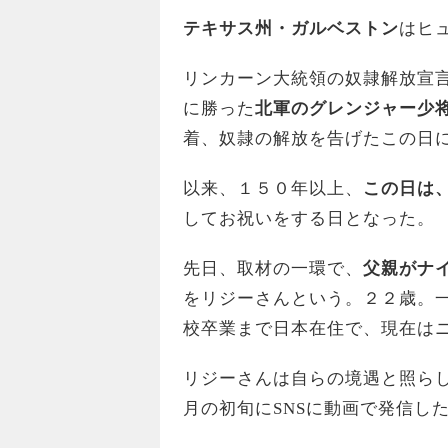
テキサス州・ガルベストン
はヒ
リンカーン大統領の奴隷解放宣
に勝った
北軍のグレンジャー少
着、奴隷の解放を告げたこの日
以来、１５０年以上、
この日は
してお祝いをする日となった。
先日、取材の一環で、
父親がナ
をリジーさんという。２２歳。
校卒業まで日本在住で、現在は
リジーさんは自らの境遇と照らし
月の初旬にSNSに動画で発信し