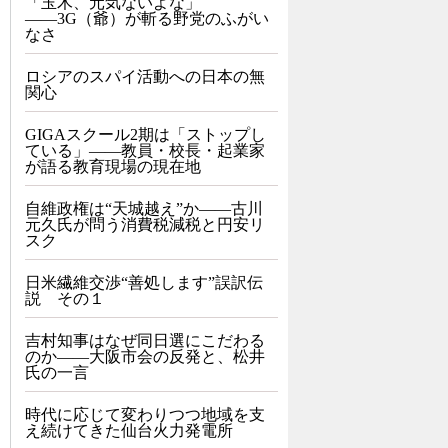
「玉木、元気ないよな」
――3G（爺）が斬る野党のふがい
なさ
ロシアのスパイ活動への日本の無
関心
GIGAスクール2期は「ストップし
ている」——教員・校長・起業家
が語る教育現場の現在地
自維政権は“天城越え”か――古川
元久氏が問う消費税減税と円安リ
スク
日米繊維交渉“善処します”誤訳伝
説 その１
吉村知事はなぜ同日選にこだわる
のか――大阪市会の反発と、松井
氏の一言
時代に応じて変わりつつ地域を支
え続けてきた仙台火力発電所