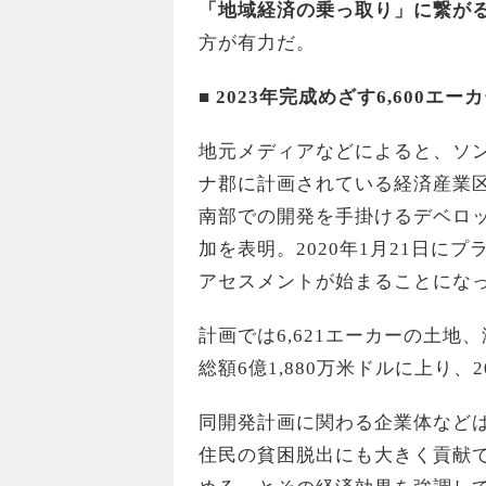
「地域経済の乗っ取り」に繋が
方が有力だ。
■ 2023
年完成めざす
6,600
エーカ
地元メディアなどによると、ソ
ナ郡に計画されている経済産業区
南部での開発を手掛けるデベロ
加を表明。2020年1月21日に
アセスメントが始まることにな
計画では6,621エーカーの土
総額6億1,880万米ドルに上り
同開発計画に関わる企業体など
住民の貧困脱出にも大きく貢献で