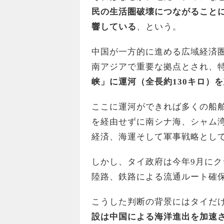
民の生活圏破壊につながること
響している
、という。
中国が一方的に進める広域経済
南アジアで重要な拠点とされ、
峡」に運河（全長約
130
キロ）を
ここに運河ができれば多くの船
を経由せずに南シナ海、シャム
経済、海運そして軍事戦略とし
しかし、タイ政府は今年9月に
陸路、鉄路による流通ルート確
こうした判断の背景にはタイだ
設は中国による海洋進出を加速