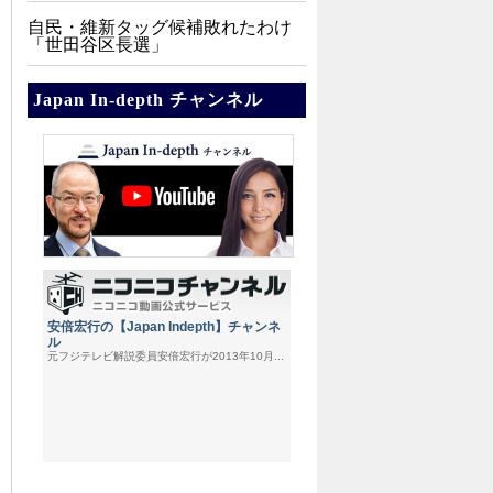
自民・維新タッグ候補敗れたわけ
「世田谷区長選」
Japan In-depth チャンネル