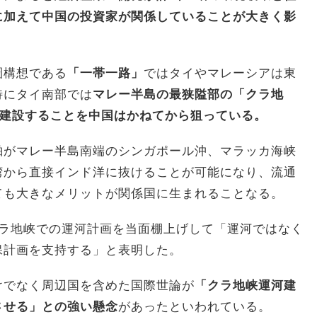
に加えて中国の投資家が関係していることが大きく影
圏構想である
「一帯一路」
ではタイやマレーシアは東
特にタイ南部では
マレー半島の最狭隘部の「クラ地
建設することを中国はかねてから狙っている。
舶がマレー半島南端のシンガポール沖、マラッカ海峡
湾から直接インド洋に抜けることが可能になり、流通
ても大きなメリットが関係国に生まれることなる。
クラ地峡での運河計画を当面棚上げして「運河ではなく
保計画を支持する」と表明した。
けでなく周辺国を含めた国際世論が
「クラ地峡運河建
させる」との強い懸念
があったといわれている。