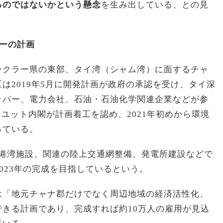
るのではないかという懸念
を生み出している、との見
ーの計画
ンクラー県の東部、タイ湾（シャム湾）に面するチャ
は2019年5月に開発計画が政府の承認を受け、タイ深
ッパー、電力会社、石油・石油化学関連企業などが参
プラユット内閣が計画着工を認め、2021年初めから環境
っている。
地、港湾施設、関連の陸上交通網整備、発電所建設などで
、2023年の完成を目指しているという。
は「地元チャナ郡だけでなく周辺地域の経済活性化、
きる計画であり、完成すれば約10万人の雇用が見込