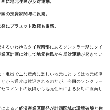
計画に地元住民が反対運動。
中国の投資家関与に反発。
反発にプラユット政権も困惑。
接するいわゆる
タイ深南部
にあるソンクラー県にタイ
産業区計画に対して地元住民から反対運動
が起きてい
致・進出で主な産業に乏しい地元にとっては地元経済
ことから通常は歓迎されるのだが、今回のソンクラー
アセスメントの段階から地元住民による反対に直面し
どによると
経済産業区開発が計画区域の環境破壊と住