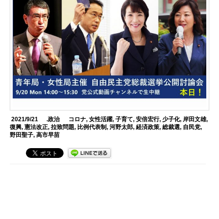
2021/9/21
.政治
コロナ
,
女性活躍
,
子育て
,
安倍宏行
,
少子化
,
岸田文雄
,
復興
,
憲法改正
,
拉致問題
,
比例代表制
,
河野太郎
,
経済政策
,
総裁選
,
自民党
,
野田聖子
,
高市早苗