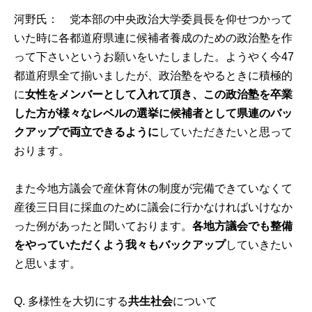
河野氏： 党本部の中央政治大学委員長を仰せつかって
いた時に各都道府県連に候補者養成のための政治塾を作
って下さいというお願いをいたしました。ようやく今47
都道府県全て揃いましたが、政治塾をやるときに積極的
に
女性をメンバーとして入れて頂き、この政治塾を卒業
した方が様々なレベルの選挙に候補者として県連のバッ
クアップで両立できるように
していただきたいと思って
おります。
また今地方議会で産休育休の制度が完備できていなくて
産後三日目に採血のために議会に行かなければいけなか
った例があったと聞いております。
各地方議会でも整備
をやっていただくよう我々もバックアップ
していきたい
と思います。
Q. 多様性を大切にする
共生社会
について