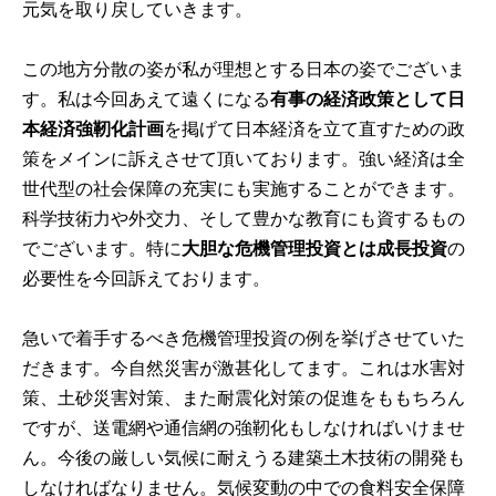
元気を取り戻していきます。
この地方分散の姿が私が理想とする日本の姿でございま
す。私は今回あえて遠くになる
有事の経済政策として日
本経済強靭化計画
を掲げて日本経済を立て直すための政
策をメインに訴えさせて頂いております。強い経済は全
世代型の社会保障の充実にも実施することができます。
科学技術力や外交力、そして豊かな教育にも資するもの
でございます。特に
大胆な危機管理投資とは成長投資
の
必要性を今回訴えております。
急いで着手するべき危機管理投資の例を挙げさせていた
だきます。今自然災害が激甚化してます。これは水害対
策、土砂災害対策、また耐震化対策の促進をももちろん
ですが、送電網や通信網の強靭化もしなければいけませ
ん。今後の厳しい気候に耐えうる建築土木技術の開発も
しなければなりません。気候変動の中での食料安全保障