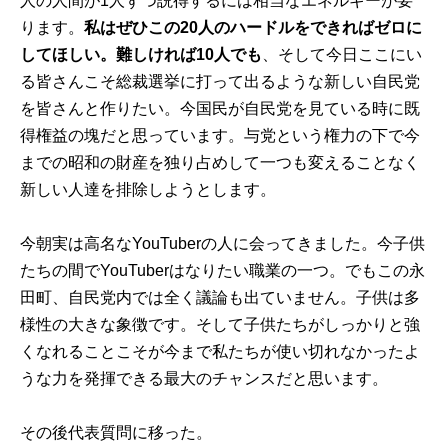
人の人間が1人ずつ説得するには相当なエネルギーが要
ります。
私はぜひこの20人のハードルをできればゼロに
してほしい。難しければ10人でも
、そして今日ここにい
る皆さんこそ総裁選挙に打って出るような新しい自民党
を皆さんと作りたい。今国民が自民党を見ている時に既
得権益の塊だと思っています。与党という権力の下で今
までの昭和の財産を独り占めして一つも変えることなく
新しい人達を排除しようとします。
今朝実は高名なYouTuberの人に会ってきました。今子供
たちの間でYouTuberはなりたい職業の一つ。でもこの永
田町、自民党内では全く議論も出ていません。子供は多
様性の大きな象徴です。そして子供たちがしっかりと強
くなれることこそが今まで私たちが使い切れなかったよ
うな力を発揮できる最大のチャンスだと思います。
その後代表質問に移った。