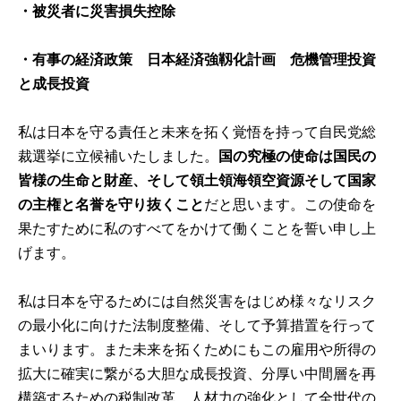
・被災者に災害損失控除
・有事の経済政策 日本経済強靱化計画 危機管理投資
と成長投資
私は日本を守る責任と未来を拓く覚悟を持って自民党総
裁選挙に立候補いたしました。
国の究極の使命は国民の
皆様の生命と財産、そして領土領海領空資源そして国家
の主権と名誉を守り抜くこと
だと思います。この使命を
果たすために私のすべてをかけて働くことを誓い申し上
げます。
私は日本を守るためには自然災害をはじめ様々なリスク
の最小化に向けた法制度整備、そして予算措置を行って
まいります。また未来を拓くためにもこの雇用や所得の
拡大に確実に繋がる大胆な成長投資、分厚い中間層を再
構築するための税制改革、人材力の強化として全世代の