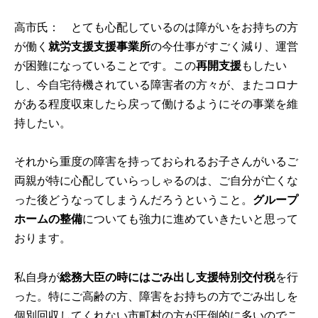
高市氏： とても心配しているのは障がいをお持ちの方
が働く
就労支援支援事業所
の今仕事がすごく減り、運営
が困難になっていることです。この
再開支援
もしたい
し、今自宅待機されている障害者の方々が、またコロナ
がある程度収束したら戻って働けるようにその事業を維
持したい。
それから重度の障害を持っておられるお子さんがいるご
両親が特に心配していらっしゃるのは、ご自分が亡くな
った後どうなってしまうんだろうということ。
グループ
ホームの整備
についても強力に進めていきたいと思って
おります。
私自身が
総務大臣の時にはごみ出し支援特別交付税
を行
った。特にご高齢の方、障害をお持ちの方でごみ出しを
個別回収してくれない市町村の方が圧倒的に多いのでこ