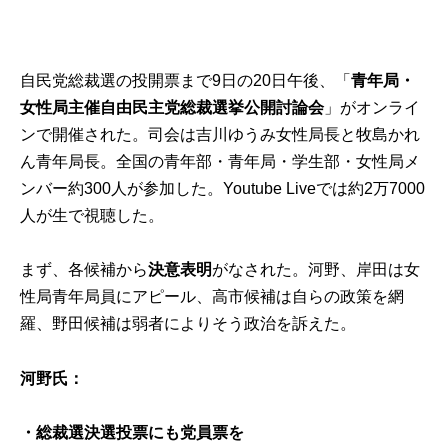
自民党総裁選の投開票まで9日の20日午後、「
青年局・
女性局主催自由民主党総裁選挙公開討論会
」がオンライ
ンで開催された。司会は吉川ゆうみ女性局長と牧島かれ
ん青年局長。全国の青年部・青年局・学生部・女性局メ
ンバー約300人が参加した。
Youtube Live
では約2万7000
人が生で視聴した。
まず、各候補から
決意表明
がなされた。河野、岸田は女
性局青年局員にアピール、高市候補は自らの政策を網
羅、野田候補は弱者によりそう政治を訴えた。
河野氏：
・総裁選決選投票にも党員票を