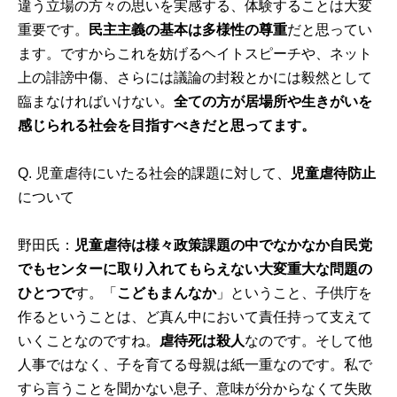
違う立場の方々の思いを実感する、体験することは大変
重要です。
民主主義の基本は多様性の尊重
だと思ってい
ます。ですからこれを妨げるヘイトスピーチや、ネット
上の誹謗中傷、さらには議論の封殺とかには毅然として
臨まなければいけない。
全ての方が居場所や生きがいを
感じられる社会を目指すべきだと思ってます。
Q. 児童虐待にいたる社会的課題に対して、
児童虐待防止
について
野田氏：
児童虐待は様々政策課題の中でなかなか自民党
でもセンターに取り入れてもらえない大変重大な問題の
ひとつで
す。「
こどもまんなか
」ということ、子供庁を
作るということは、ど真ん中において責任持って支えて
いくことなのですね。
虐待死は殺人
なのです。そして他
人事ではなく、子を育てる母親は紙一重なのです。私で
すら言うことを聞かない息子、意味が分からなくて失敗