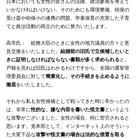
日本においても女性の皆さんの活躍、政治参画を考えて
いかなければいけない。そのためにも環境整備、幼保の
受け皿や幼保小の連携の問題、学童保育の充実した子育
てと政治活動の両立のために努力いたします。
高市氏： 総務大臣のときに女性の地方議員の方々と意
見交換をいたしました。
結婚前の旧氏で立候補したいと
きに証明しなければならない書類が多く求められる
と。
戸籍を見れば旧氏はわかるわけですから、全国の選挙管
理委員会に対して
簡素化し、その手続きを止めるように
徹底
をいたしました。
それから私も女性候補として戦ってきた時に辛かったの
は、非常に
性的な、嫌な内容を書いた怪文書
というよう
な攻撃がございました。女性の場合、特に苦労されると
思います。党本部として、インターネット上のそういっ
た大変下品な
攻撃や怪文書の場合は法的な措置を取る