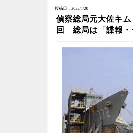
投稿日：2022/1/20
偵察総局元大佐キム
回 総局は「諜報・