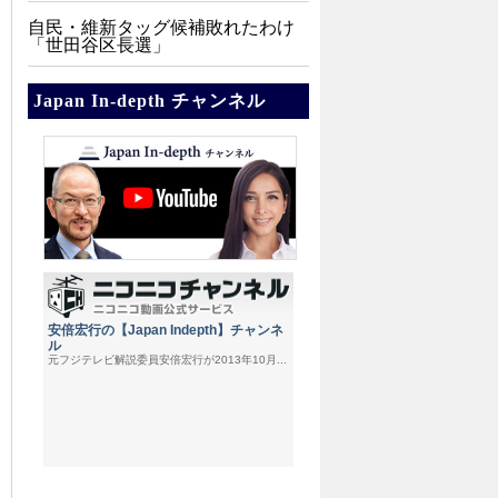
自民・維新タッグ候補敗れたわけ
「世田谷区長選」
Japan In-depth チャンネル