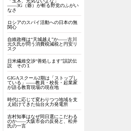
「玉木、元気ないよな」
――3G（爺）が斬る野党のふがい
なさ
ロシアのスパイ活動への日本の無
関心
自維政権は“天城越え”か――古川
元久氏が問う消費税減税と円安リ
スク
日米繊維交渉“善処します”誤訳伝
説 その１
GIGAスクール2期は「ストップし
ている」——教員・校長・起業家
が語る教育現場の現在地
時代に応じて変わりつつ地域を支
え続けてきた仙台火力発電所
吉村知事はなぜ同日選にこだわる
のか――大阪市会の反発と、松井
氏の一言