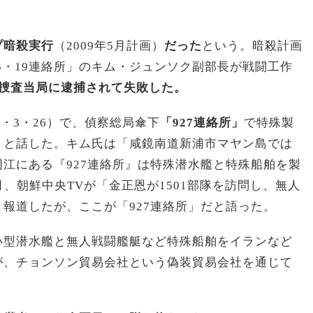
プ暗殺実行
（2009年5月計画）
だった
という。暗殺計画
5・19連絡所」のキム・ジュンソク副部長が戦闘工作
国捜査当局に逮捕されて失敗した。
10・3・26）で、偵察総局傘下
「927連絡所」
で特殊製
」と話した。キム氏は「咸鏡南道新浦市マヤン島では
江にある『927連絡所』は特殊潜水艦と特殊船舶を製
3月、朝鮮中央TVが「金正恩が1501部隊を訪問し、無人
報道したが、ここが「927連絡所」だと語った。
小型潜水艦と無人戦闘艦艇など特殊船舶をイランなど
が、チョンソン貿易会社という偽装貿易会社を通じて