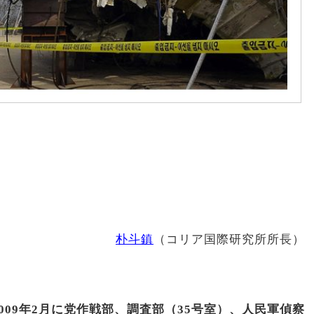
朴斗鎮
（コリア国際研究所所長）
009年2月に党作戦部、調査部（35号室）、人民軍偵察