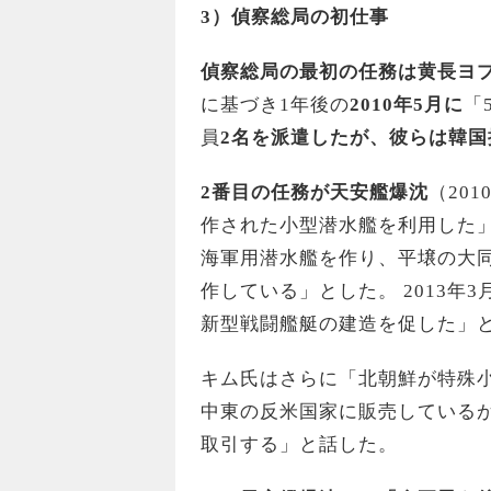
3
）偵察総局の初仕事
偵察総局の最初の任務は黄長ヨ
に基づき1年後の
2010年5月に
「
員
2名を派遣したが、彼らは韓
2番目の任務が天安艦爆沈
（20
作された小型潜水艦を利用した
海軍用潜水艦を作り、平壌の大同
作している」とした。 2013年
新型戦闘艦艇の建造を促した」と
キム氏はさらに「北朝鮮が特殊
中東の反米国家に販売している
取引する」と話した。