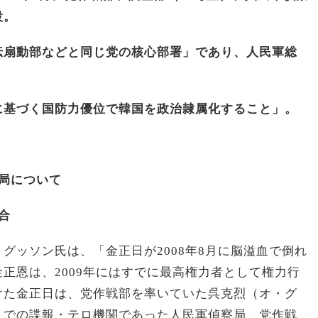
設。
伝扇動部などと同じ党の核心部署」であり、人民軍総
に基づく国防力優位で韓国を政治隷属化すること」。
局について
合
グッソン氏は、「金正日が2008年8月に脳溢血で倒れ
正恩は、2009年にはすでに最高権力者として権力行
けた金正日は、党作戦部を率いていた呉克烈（オ・グ
までの諜報・テロ機関であった人民軍偵察局、党作戦