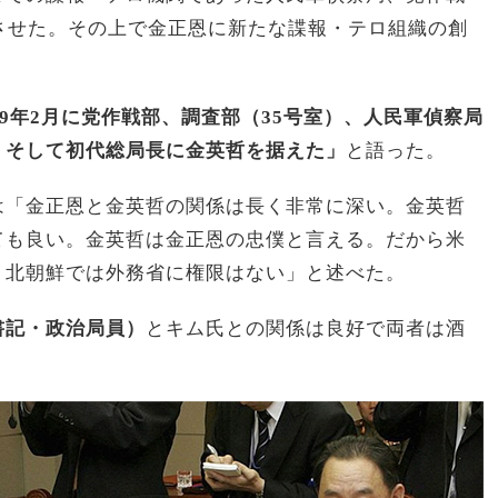
させた。その上で金正恩に新たな諜報・テロ組織の創
09年2月に党作戦部、調査部（35号室）、人民軍偵察局
。そして初代総局長に金英哲を据えた」
と語った。
は「金正恩と金英哲の関係は長く非常に深い。金英哲
ても良い。金英哲は金正恩の忠僕と言える。だから米
。北朝鮮では外務省に権限はない」と述べた。
書記・政治局員）
とキム氏との関係は良好で両者は酒
。