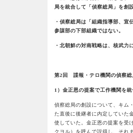
局を統合して「偵察総局」を創
・偵察総局は「組織指導部、宣
参謀部の下部組織ではない。
・北朝鮮の対南戦略は、核武力
第2回 諜報・テロ機関の偵察総
1
）金正恩の提案で工作機関を統
偵察総局の創設について、キム・
た直後に後継者に内定していた金
使していた。金正恩の提案を受
クヨル）を呼んで説得し、それ