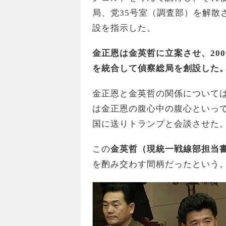
局、党35号室（調査部）を解散
設を指示した。
金正恩は金英哲に立案させ、20
を統合して偵察総局を創設した
金正恩と金英哲の関係について
は金正恩の腹心中の腹心といっ
国に送りトランプと会談させた
この
金英哲（現統一戦線部担当
を酌み交わす間柄だったという