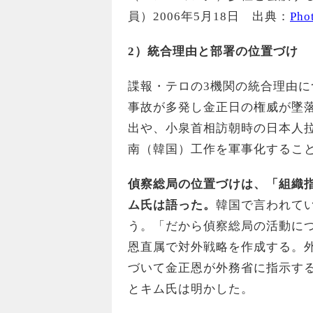
員）2006年5月18日 出典：
Pho
2
）統合理由と部署の位置づけ
諜報・テロの3機関の統合理由
事故が多発し金正日の権威が墜
出や、小泉首相訪朝時の日本人
南（韓国）工作を軍事化するこ
偵察総局の位置づけは、「組織
ム氏は語った。
韓国で言われて
う。「だから偵察総局の活動に
恩直属で対外戦略を作成する。
づいて金正恩が外務省に指示す
とキム氏は明かした。