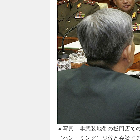
▲写真 非武装地帯の板門店で
（ハン・ミング）少佐と会談す