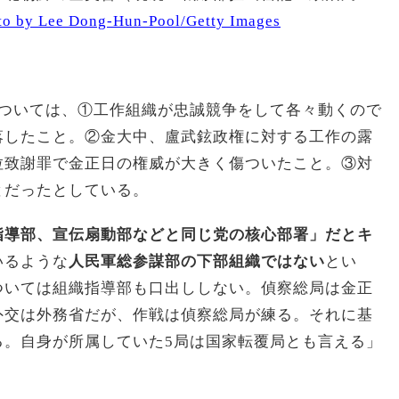
to by Lee Dong-Hun-Pool/Getty Images
については、①工作組織が忠誠競争をして各々動くので
落したこと。②金大中、盧武鉉政権に対する工作の露
拉致謝罪で金正日の権威が大きく傷ついたこと。③対
とだったとしている。
指導部、宣伝扇動部などと同じ党の核心部署」だとキ
いるような
人民軍総参謀部の下部組織ではない
とい
ついては組織指導部も口出ししない。偵察総局は金正
外交は外務省だが、作戦は偵察総局が練る。それに基
る。自身が所属していた5局は国家転覆局とも言える」