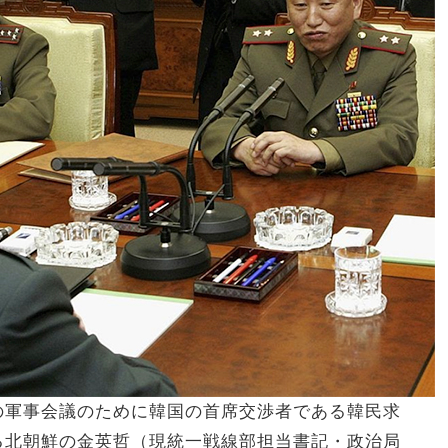
の軍事会議のために韓国の首席交渉者である韓民求
る北朝鮮の金英哲（現統一戦線部担当書記・政治局