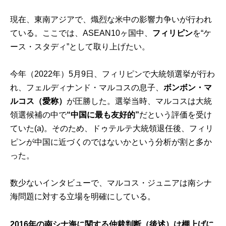
現在、東南アジアで、熾烈な米中の影響力争いが行われ
ている。ここでは、ASEAN10ヶ国中、
フィリピン
を“ケ
ース・スタディ”として取り上げたい。
今年（2022年）5月9日、フィリピンで大統領選挙が行わ
れ、フェルディナンド・マルコスの息子、
ボンボン・マ
ルコス（愛称）
が圧勝した。選挙当時、マルコスは大統
領選候補の中で
“中国に最も友好的”
だという評価を受け
ていた(a)。そのため、ドゥテルテ大統領退任後、フィリ
ピンが中国に近づくのではないかという分析が割と多か
った。
数少ないインタビューで、マルコス・ジュニアは南シナ
海問題に対する立場を明確にしている。
2016
年の南シナ海に関する仲裁判断（後述）は棚上げに