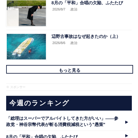
8月の「平和」合唱の欠陥、ふたたび
2026/8/7
.政治
辺野古事故はなぜ起きたのか（上）
2026/8/6
.政治
もっと見る
※ スポンサー
今週のランキング
「総理はスーパーでアルバイトしてきた方がいい」――参
政党・神谷宗幣代表が斬る消費税減税という"愚策"
8月の「平和」合唱の欠陥、ふたたび