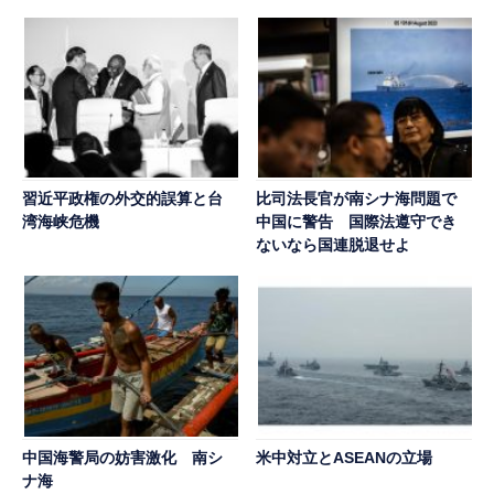
習近平政権の外交的誤算と台
比司法長官が南シナ海問題で
湾海峡危機
中国に警告 国際法遵守でき
ないなら国連脱退せよ
中国海警局の妨害激化 南シ
米中対立とASEANの立場
ナ海