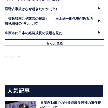
辺野古事故はなぜ起きたのか（上）
「複数税率こそ諸悪の根源」――玉木雄一郎代表が語る消
費税減税の"落とし穴"
印西市に日本の経済成長の現場を見た
もっと見る
※ スポンサー
人気記事
日産自動車での社外取締役候補の選任拒
否について