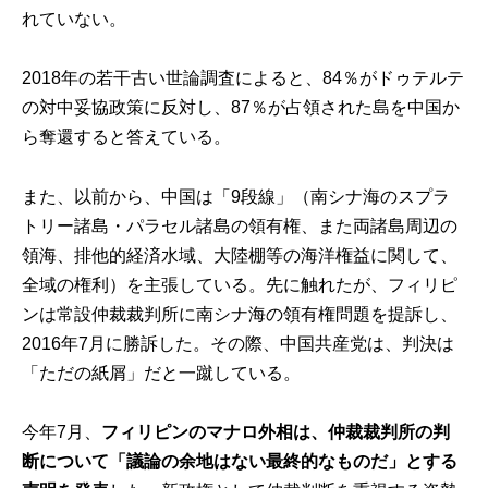
れていない。
2018年の若干古い世論調査によると、84％がドゥテルテ
の対中妥協政策に反対し、87％が占領された島を中国か
ら奪還すると答えている。
また、以前から、中国は「9段線」（南シナ海のスプラ
トリー諸島・パラセル諸島の領有権、また両諸島周辺の
領海、排他的経済水域、大陸棚等の海洋権益に関して、
全域の権利）を主張している。先に触れたが、フィリピ
ンは常設仲裁裁判所に南シナ海の領有権問題を提訴し、
2016年7月に勝訴した。その際、中国共産党は、判決は
「ただの紙屑」だと一蹴している。
今年7月、
フィリピンのマナロ外相は、仲裁裁判所の判
断について「議論の余地はない最終的なものだ」とする