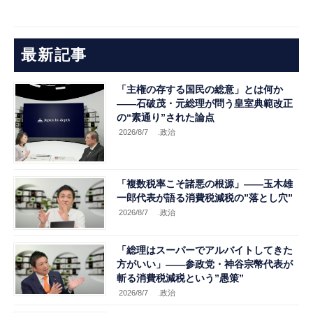
最新記事
「主権の存する国民の総意」とは何か
――石破茂・元総理が問う皇室典範改正
の“素通り”された論点
2026/8/7
.政治
「複数税率こそ諸悪の根源」――玉木雄
一郎代表が語る消費税減税の”落とし穴”
2026/8/7
.政治
「総理はスーパーでアルバイトしてきた
方がいい」――参政党・神谷宗幣代表が
斬る消費税減税という”愚策”
2026/8/7
.政治