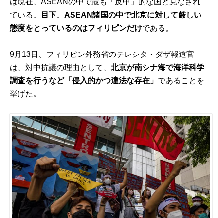
は現在、ASEANの中で最も「反中」的な国と見なされ
ている。
目下、ASEAN諸国の中で北京に対して厳しい
態度をとっているのはフィリピンだけ
である。
9月13日、フィリピン外務省のテレシタ・ダザ報道官
は、対中抗議の理由として、
北京が南シナ海で海洋科学
調査を行うなど「侵入的かつ違法な存在」
であることを
挙げた。