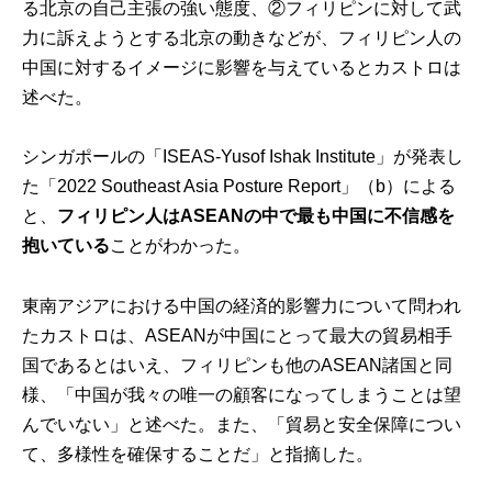
る北京の自己主張の強い態度、②フィリピンに対して武
力に訴えようとする北京の動きなどが、フィリピン人の
中国に対するイメージに影響を与えているとカストロは
述べた。
シンガポールの「ISEAS-Yusof Ishak Institute」が発表し
た「2022 Southeast Asia Posture Report」（b）による
と、
フィリピン人はASEANの中で最も中国に不信感を
抱いている
ことがわかった。
東南アジアにおける中国の経済的影響力について問われ
たカストロは、ASEANが中国にとって最大の貿易相手
国であるとはいえ、フィリピンも他のASEAN諸国と同
様、「中国が我々の唯一の顧客になってしまうことは望
んでいない」と述べた。また、「貿易と安全保障につい
て、多様性を確保することだ」と指摘した。