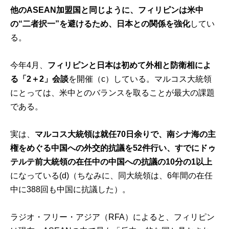
他のASEAN加盟国と同じように、フィリピンは米中
の“二者択一”を避けるため、日本との関係を強化
してい
る。
今年4月、
フィリピンと日本は初めて外相と防衛相によ
る「2＋2」会談
を開催（c）している。マルコス大統領
にとっては、米中とのバランスを取ることが最大の課題
である。
実は、
マルコス大統領は就任70日余りで、南シナ海の主
権をめぐる中国への外交的抗議を52件行い、すでにドゥ
テルテ前大統領の在任中の中国への抗議の10分の1以上
になっている(d)（ちなみに、同大統領は、6年間の在任
中に388回も中国に抗議した）。
ラジオ・フリー・アジア（RFA）によると、フィリピン