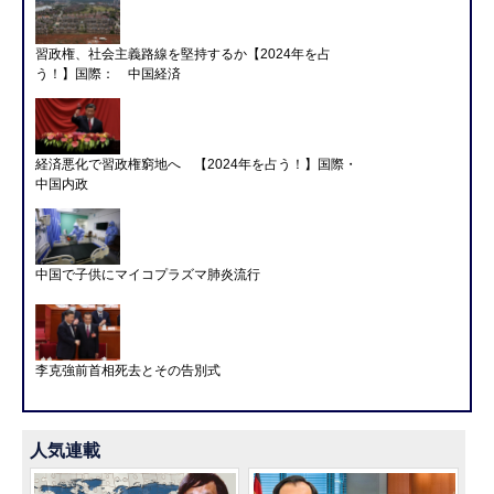
習政権、社会主義路線を堅持するか【2024年を占
う！】国際： 中国経済
経済悪化で習政権窮地へ 【2024年を占う！】国際・
中国内政
中国で子供にマイコプラズマ肺炎流行
李克強前首相死去とその告別式
人気連載