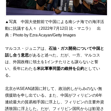
▲写真 中国大使館前で中国による南シナ海での海洋活
動に抗議する人々（2022年7月12日 比・マニラ） 出
典：
Photo by Ezra Acayan/Getty Images
マルコス・ジュニアは、
石油・ガス開発について中国と
話し合う意思
があると述べた。だが、一方、マルコス
は、外国政権に領土を1インチたりとも譲らないと誓
い、長年にわたる
米比軍事同盟の維持を公約
としてい
る。
北京がASEAN諸国に対して、政治的しがらみのない無
償援助を申し出ている。また、中国がフィリピンの6年
連続最大の貿易相手国に浮上し、フィリピンの主要外資
誘致国に浮上した。だが、フィリピン国民からは歓迎さ