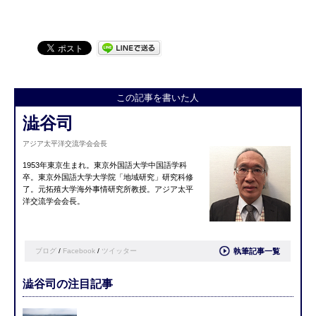
この記事を書いた人
澁谷司
アジア太平洋交流学会会長
1953年東京生まれ。
東京外国語大学中国語学科
卒。
東京外国語大学大学院「地域研究」研究科修
了。
元拓殖大学海外事情研究所教授。
アジア太平
洋交流学会会長。
ブログ
/
Facebook
/
ツイッター
執筆記事一覧
澁谷司の注目記事