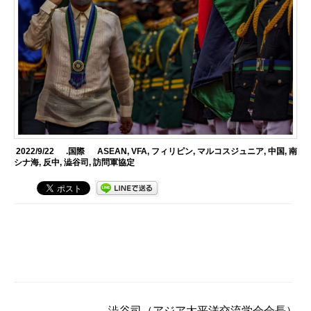
2022/9/22
.国際
ASEAN
,
VFA
,
フィリピン
,
マルコスジュニア
,
中国
,
南
シナ海
,
反中
,
澁谷司
,
訪問軍協定
澁谷司
（アジア太平洋交流学会会長）