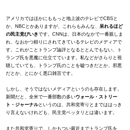
アメリカではほかにももっと地上波のテレビでCBSと
か、NBCとかありますが、これらもみんな、
呆れるほど
の民主党びいき
です。CNNは、日本のなかで一番親しま
れ、なおかつ頼りにされてきているテレビのメディアで
す。これがことトランプ論評となるととんでもない、ト
ランプ氏を悪魔に仕立てています。私などがさらりと視
聴していても、トランプ氏のことを嘘つきだとか、邪悪
だとか、とにかく悪口雑言です。
しかし、そうではないメディアというのも存在します。
新聞だと、全米で一番部数の多い
ウォール・ストリー
ト・ジャーナル
というのは、共和党寄りとまでははっき
り言えないけれども、民主党ベッタリとは違います。
また共和党寄りで、しかもつい最近までトランプ氏を