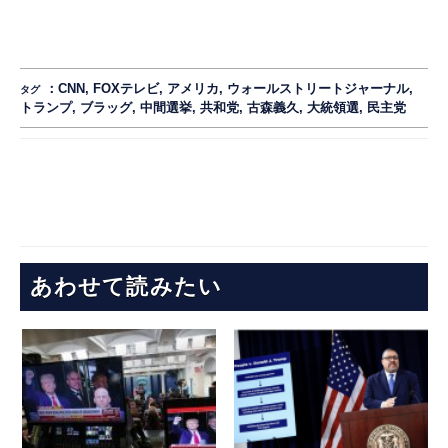
：
CNN
,
FOXテレビ
,
アメリカ
,
ウォールストリートジャーナル
,
タグ
トランプ
,
ブラッグ
,
中間選挙
,
共和党
,
古森義久
,
大統領選
,
民主党
あわせて読みたい