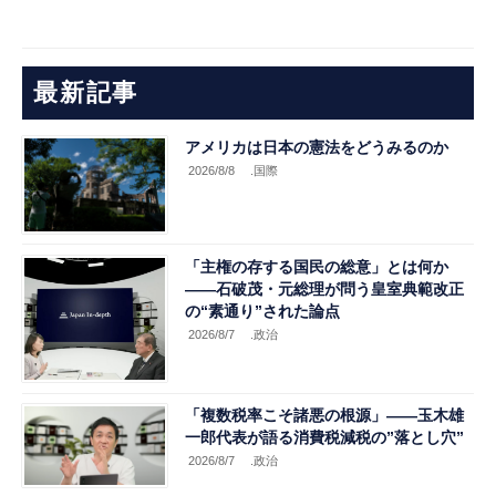
最新記事
アメリカは日本の憲法をどうみるのか
2026/8/8
.国際
「主権の存する国民の総意」とは何か
――石破茂・元総理が問う皇室典範改正
の“素通り”された論点
2026/8/7
.政治
「複数税率こそ諸悪の根源」――玉木雄
一郎代表が語る消費税減税の”落とし穴”
2026/8/7
.政治