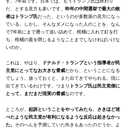
す。7年前です。日本では、もうトランプ氏は終わり
だ、とする見方も多いです。
昨年の中間選挙で最大の敗
者はトランプ氏
だった、というのが多数派の見方になっ
ている。しかし、そんなダメになった人のことを、なん
で7年前にまで遡って追い詰めて、棺桶に入れて釘を打
ち、棺桶の蓋を閉じるようなことまでしなければいけな
いのか。
これは、やはり、
ドナルド・トランプという指導者が民
主党にとってなお大きな脅威
だから、ということになる
でしょう。放っておくと、また出てきてやられる。現に
出てきているわけです。つまり
トランプ氏は民主党側に
とって、まだまだ現実の脅威
なのです。
ところが、
起訴ということをやってみたら、さきほど述
べたような民主党が有利になるような反応は起きなかっ
た。
そのへんを予測していた向きもあったのどうか。よ