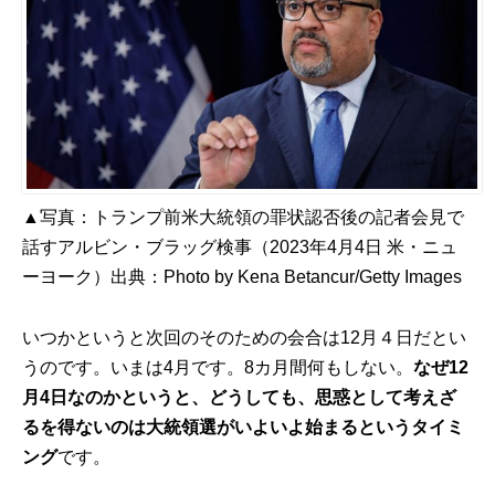
▲写真：トランプ前米大統領の罪状認否後の記者会見で
話すアルビン・ブラッグ検事（2023年4月4日 米・ニュ
ーヨーク）出典：
Photo by Kena Betancur/Getty Images
いつかというと次回のそのための会合は12月４日だとい
うのです。いまは4月です。8カ月間何もしない。
なぜ12
月4日なのかというと、どうしても、思惑として考えざ
るを得ないのは大統領選がいよいよ始まるというタイミ
ング
です。