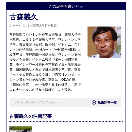
この記事を書いた人
古森義久
ジャーナリスト／麗澤大学特別教授
産経新聞ワシントン駐在客員特派員、麗澤大学特
別教授。１９６３年慶應大学卒、ワシントン大学
留学、毎日新聞社会部、政治部、ベトナム、ワシ
ントン両特派員、米国カーネギー国際平和財団上
級研究員、産経新聞中国総局長、ワシントン支局
長などを歴任。ベトナム報道でボーン国際記者
賞、ライシャワー核持込発言報道で日本新聞協会
賞、日米関係など報道で日本記者クラブ賞、著書
「ベトナム報道１３００日」で講談社ノンフィク
ション賞をそれぞれ受賞。著書は「ODA幻想」
「韓国の奈落」「米中激突と日本の針路」「新型
コロナウイルスが世界を滅ぼす」など多数。
ブログ
/
Facebook
/
ツイッター
執筆記事一覧
古森義久の注目記事