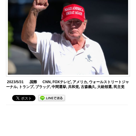
2023/5/31
.国際
CNN
,
FOXテレビ
,
アメリカ
,
ウォールストリートジャ
ーナル
,
トランプ
,
ブラッグ
,
中間選挙
,
共和党
,
古森義久
,
大統領選
,
民主党