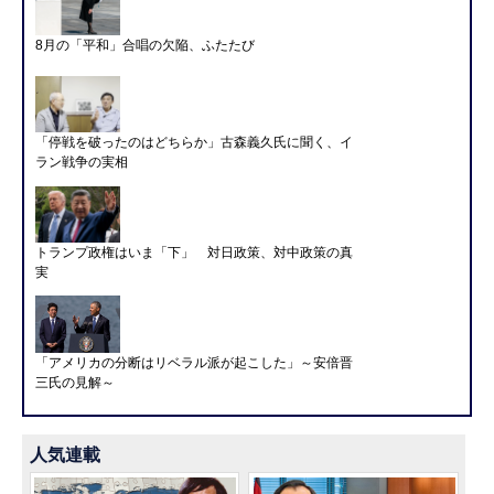
8月の「平和」合唱の欠陥、ふたたび
「停戦を破ったのはどちらか」古森義久氏に聞く、イ
ラン戦争の実相
トランプ政権はいま「下」 対日政策、対中政策の真
実
「アメリカの分断はリベラル派が起こした」～安倍晋
三氏の見解～
人気連載