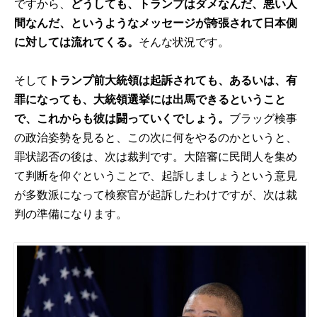
ですから、
どうしても、トランプはダメなんだ、悪い人
間なんだ、というようなメッセージが誇張されて日本側
に対しては流れてくる。
そんな状況です。
そして
トランプ前大統領は起訴されても、あるいは、有
罪になっても、大統領選挙には出馬できるということ
で、これからも彼は闘っていくでしょう。
ブラッグ検事
の政治姿勢を見ると、この次に何をやるのかというと、
罪状認否の後は、次は裁判です。大陪審に民間人を集め
て判断を仰ぐということで、起訴しましょうという意見
が多数派になって検察官が起訴したわけですが、次は裁
判の準備になります。