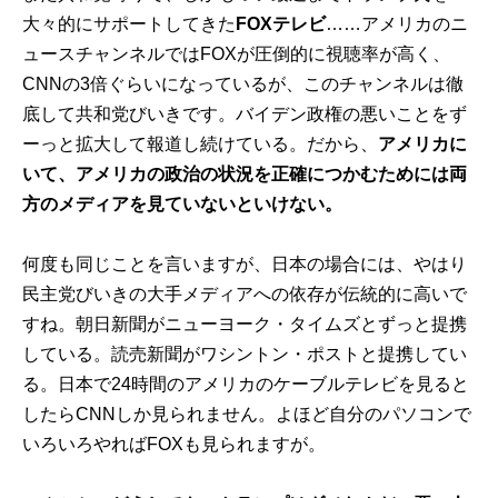
大々的にサポートしてきた
FOXテレビ
……アメリカのニ
ュースチャンネルではFOXが圧倒的に視聴率が高く、
CNNの3倍ぐらいになっているが、このチャンネルは徹
底して共和党びいきです。バイデン政権の悪いことをず
ーっと拡大して報道し続けている。だから、
アメリカに
いて、アメリカの政治の状況を正確につかむためには両
方のメディアを見ていないといけない。
何度も同じことを言いますが、日本の場合には、やはり
民主党びいきの大手メディアへの依存が伝統的に高いで
すね。朝日新聞がニューヨーク・タイムズとずっと提携
している。読売新聞がワシントン・ポストと提携してい
る。日本で24時間のアメリカのケーブルテレビを見ると
したらCNNしか見られません。よほど自分のパソコンで
いろいろやればFOXも見られますが。