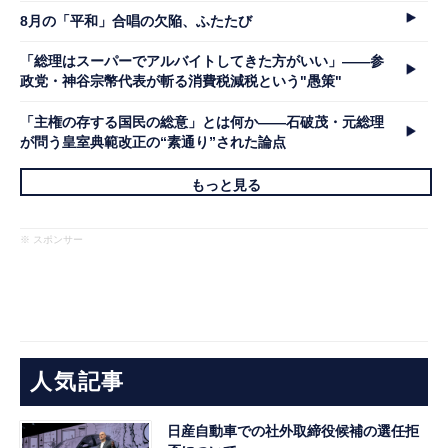
8月の「平和」合唱の欠陥、ふたたび
「総理はスーパーでアルバイトしてきた方がいい」――参
政党・神谷宗幣代表が斬る消費税減税という"愚策"
「主権の存する国民の総意」とは何か――石破茂・元総理
が問う皇室典範改正の“素通り”された論点
もっと見る
※ スポンサー
人気記事
日産自動車での社外取締役候補の選任拒