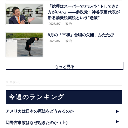
「総理はスーパーでアルバイトしてきた
方がいい」――参政党・神谷宗幣代表が
斬る消費税減税という”愚策”
2026/8/7
.政治
8月の「平和」合唱の欠陥、ふたたび
2026/8/7
.政治
もっと見る
※ スポンサー
今週のランキング
アメリカは日本の憲法をどうみるのか
辺野古事故はなぜ起きたのか（上）