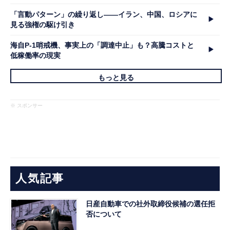
「言動パターン」の繰り返し――イラン、中国、ロシアに
見る強権の駆け引き
海自P-1哨戒機、事実上の「調達中止」も？高騰コストと
低稼働率の現実
もっと見る
※ スポンサー
人気記事
日産自動車での社外取締役候補の選任拒
否について