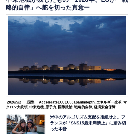
略的自律」へ舵を切った真意ー
2026/5/2
.国際
AccelerateEU
,
EU
,
JapanIndepth
,
エネルギー改革
,
マ
クロン大統領
,
中東危機
,
原子力
,
国際政治
,
戦略的自律
,
経済安全保障
米中のアルゴリズム支配を拒絶せよ。フ
ランスが「SNS15歳未満禁止」に踏み切
った本音