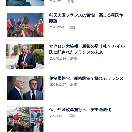
2026/2/6
.国際
移民大国フランスの苦悩 高まる移民制
限論
2025/2/21
.国際
マクロン大統領、最後の切り札？ バイル
氏に託されたフランスの未来
2024/12/16
.国際
規制厳格化、新移民法で揺れるフランス
2023/12/27
.国際
仏、年金改革施行へ デモ過激化
2023/4/16
.国際