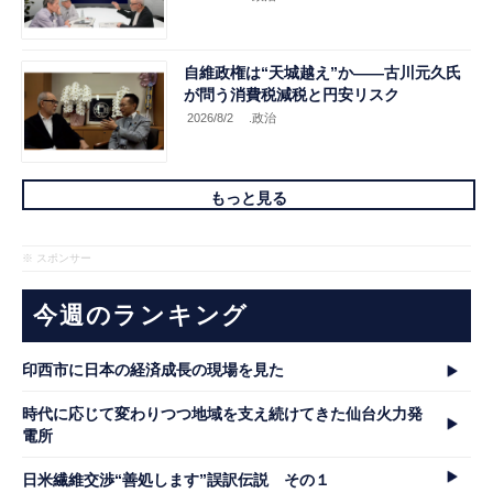
自維政権は“天城越え”か――古川元久氏
が問う消費税減税と円安リスク
2026/8/2
.政治
もっと見る
※ スポンサー
今週のランキング
印西市に日本の経済成長の現場を見た
時代に応じて変わりつつ地域を支え続けてきた仙台火力発
電所
日米繊維交渉“善処します”誤訳伝説 その１