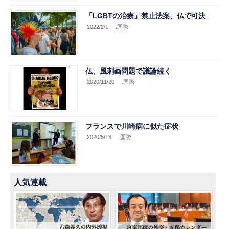
「LGBTの治療」禁止法案、仏で可決
2022/2/1
.国際
仏、風刺画問題で議論続く
2020/11/20
.国際
フランスで川崎病に似た症状
2020/5/18
.国際
人気連載