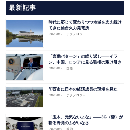
最新記事
時代に応じて変わりつつ地域を支え続け
てきた仙台火力発電所
2026/8/5
.テクノロジー
「言動パターン」の繰り返し――イラ
ン、中国、ロシアに見る強権の駆け引き
2026/8/5
.国際
印西市に日本の経済成長の現場を見た
2026/8/5
.テクノロジー
「玉木、元気ないよな」――3G（爺）が
斬る野党のふがいなさ
2026/8/3
.政治