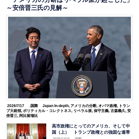
～安倍晋三氏の見解～
2026/7/17
.国際
Japan In-depth
,
アメリカの分断
,
オバマ政権
,
トラン
プ大統領
,
ポリティカル・コレクトネス
,
リベラル派
,
保守主義
,
古森義久
,
安
倍晋三
,
阿比留瑠比
高市政権にとってのアメリカ、そして中
国（上） トランプ政権との強固な連帯
2025/12/24
.国際