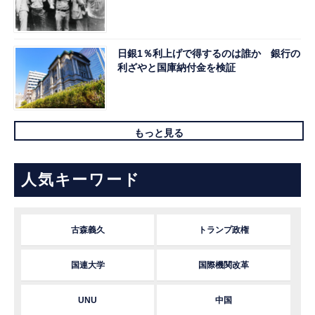
日銀1％利上げで得するのは誰か 銀行の
利ざやと国庫納付金を検証
もっと見る
人気キーワード
古森義久
トランプ政権
国連大学
国際機関改革
UNU
中国