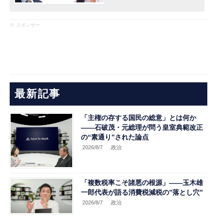
※ スポンサー
最新記事
「主権の存する国民の総意」とは何か
――石破茂・元総理が問う皇室典範改正
の“素通り”された論点
2026/8/7
.政治
「複数税率こそ諸悪の根源」――玉木雄
一郎代表が語る消費税減税の”落とし穴”
2026/8/7
.政治