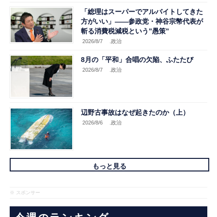
「総理はスーパーでアルバイトしてきた
方がいい」――参政党・神谷宗幣代表が
斬る消費税減税という”愚策”
2026/8/7
.政治
8月の「平和」合唱の欠陥、ふたたび
2026/8/7
.政治
辺野古事故はなぜ起きたのか（上）
2026/8/6
.政治
もっと見る
※ スポンサー