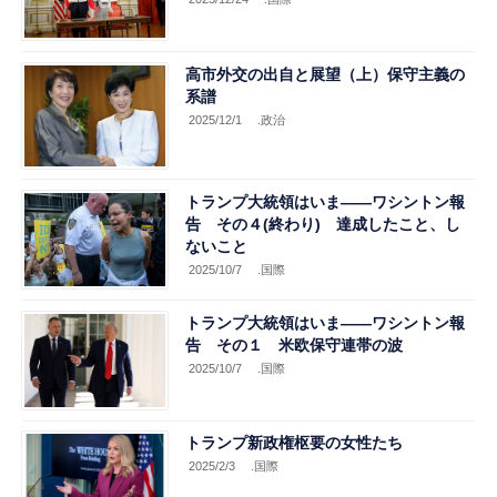
高市外交の出自と展望（上）保守主義の
系譜
2025/12/1
.政治
トランプ大統領はいま――ワシントン報
告 その４(終わり) 達成したこと、し
ないこと
2025/10/7
.国際
トランプ大統領はいま――ワシントン報
告 その１ 米欧保守連帯の波
2025/10/7
.国際
トランプ新政権枢要の女性たち
2025/2/3
.国際