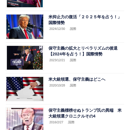
米抑止力の復活「２０２５年を占う！」
国際情勢
2024/12/30
.国際
保守主義の拡大とリベラリズムの後退
【2024年を占う！】国際情勢
2023/12/21
.国際
米大統領選、保守主義はどこへ
2020/10/28
.国際
保守主義標榜せぬトランプ氏の異端 米
大統領選クロニクルその4
2016/2/27
.国際