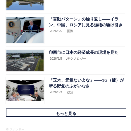
「言動パターン」の繰り返し――イラ
ン、中国、ロシアに見る強権の駆け引き
2026/8/5
.国際
印西市に日本の経済成長の現場を見た
2026/8/5
.テクノロジー
「玉木、元気ないよな」――3G（爺）が
斬る野党のふがいなさ
2026/8/3
.政治
もっと見る
※ スポンサー