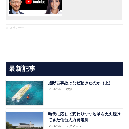
※ スポンサー
最新記事
辺野古事故はなぜ起きたのか（上）
2026/8/6
.政治
時代に応じて変わりつつ地域を支え続け
てきた仙台火力発電所
2026/8/5
.テクノロジー