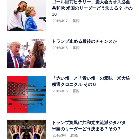
ゴール目前ヒラリー、党大会カオス必至
共和党 米国のリーダーどう決まる？ その
10
2016/3/17
.国際
トランプ止める最後のチャンスか
2016/3/15
.国際
「赤い州」と「青い州」の意味 米大統
領選クロニクル その６
2016/3/15
.国際
トランプ旋風に共和党主流派ジタバタ
米国のリーダーどう決まる？その７
2016/3/4
.国際