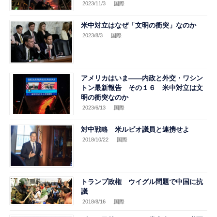
2023/11/3
.国際
米中対立はなぜ「文明の衝突」なのか
2023/8/3
.国際
アメリカはいま――内政と外交・ワシン
トン最新報告 その１６ 米中対立は文
明の衝突なのか
2023/6/13
.国際
対中戦略 米ルビオ議員と連携せよ
2018/10/22
.国際
トランプ政権 ウイグル問題で中国に抗
議
2018/8/16
.国際