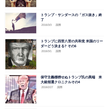
トランプ・サンダースの「ガス抜き」終
了
2016/3/3
.国際
トランプに四苦八苦の共和党 米国のリー
ダーどう決まる? その6
2016/3/1
.国際
保守主義標榜せぬトランプ氏の異端 米
大統領選クロニクルその4
2016/2/27
.国際