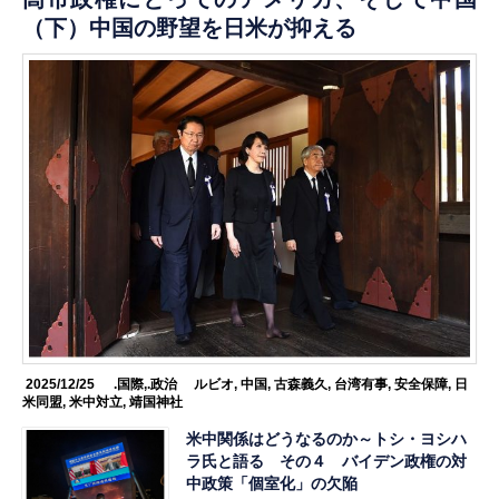
（下）中国の野望を日米が抑える
2025/12/25
.国際
,
.政治
ルビオ
,
中国
,
古森義久
,
台湾有事
,
安全保障
,
日
米同盟
,
米中対立
,
靖国神社
米中関係はどうなるのか～トシ・ヨシハ
ラ氏と語る その４ バイデン政権の対
中政策「個室化」の欠陥