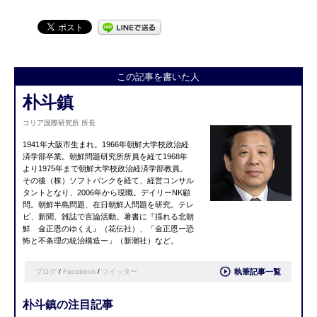
この記事を書いた人
朴斗鎮
コリア国際研究所 所長
1941年大阪市生まれ。1966年朝鮮大学校政治経
済学部卒業。朝鮮問題研究所所員を経て1968年
より1975年まで朝鮮大学校政治経済学部教員。
その後（株）ソフトバンクを経て、経営コンサル
タントとなり、2006年から現職。デイリーNK顧
問。朝鮮半島問題、在日朝鮮人問題を研究。テレ
ビ、新聞、雑誌で言論活動。著書に『
揺れる北朝
鮮 金正恩のゆくえ
』（花伝社）、「金正恩ー恐
怖と不条理の統
治構造ー」（新潮社）など。
ブログ
/
Facebook
/
ツイッター
執筆記事一覧
朴斗鎮の注目記事