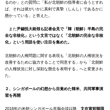
るのか」との質問に「私が北朝鮮の指導者に会うとすれ
ば、それは彼がいかに真剣で真摯（しんし）であるかに
懸かっている」と答えた。
また
尹錫悦大統領も記者会見で「韓（朝鮮）半島の完
全な非核化」という文言ではなく「北朝鮮の完全な非核
化」という用語を使い注目を集めた。
北朝鮮の人権問題に関する表現も「北朝鮮の人権状況を
改善するために協力することで同意する」から「北朝鮮
の人権状況に対し深刻な懸念を表明する」へと変更され
た。
２、シンガポールの幻想から目覚めた韓米、共同軍事演
習を再開
2018年の米朝シンガポール首脳会談以降、
文在寅前韓国