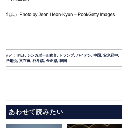
出典）
Photo by Jeon Heon-Kyun – Pool/Getty Images
：
IPEF
,
シンガポール宣言
,
トランプ
,
バイデン
,
中国
,
安米経中
,
タグ
尹錫悦
,
文在寅
,
朴斗鎮
,
金正恩
,
韓国
あわせて読みたい