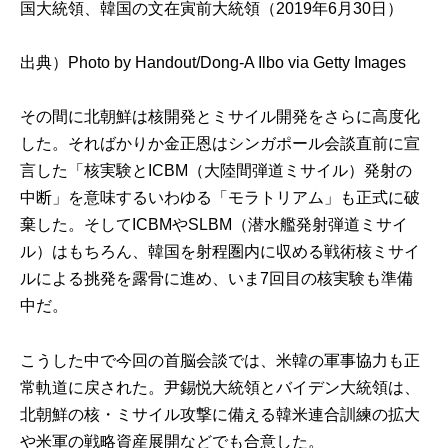
国大統領、韓国の文在寅前大統領（2019年6月30日）
出典）
Photo by Handout/Dong-A Ilbo via Getty Images
その間に北朝鮮は核開発とミサイル開発をさらに高度化
した。そればかりか金正恩はシンガポール会談直前に宣
言した「核実験とICBM（大陸間弾道ミサイル）発射の
中断」を意味するいわゆる「モラトリアム」も正式に破
棄した。そしてICBMやSLBM（潜水艦発射弾道ミサイ
ル）はもちろん、韓国を射程圏内に収める戦術核ミサイ
ルによる挑発を露骨に進め、いま7回目の核実験も準備
中だ。
こうした中で今回の首脳会談では、米韓の軍事協力も正
常軌道に戻された。尹錫悦大統領とバイデン大統領は、
北朝鮮の核・ミサイル攻撃に備える韓米連合訓練の拡大
や米軍の戦略資産展開などでも合意した。