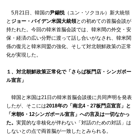
5月21日、韓国の
尹錫悦
（ユン・ソクヨル）新大統領
と
ジョー・バイデン米国大統領
との初めての首脳会談が
持たれた。今回の韓米首脳会談では、韓米間の外交・安
保・経済の広い分野に渡って話し合いがなされ、韓米関
係の復元と韓米同盟の強化、そして対北朝鮮政策の正常
化が実現した。
１、対北朝鮮政策正常化で「さらば板門店・シンガポー
ル宣言」
韓国と米国は21日の韓米首脳会談後に共同声明を発表
したが、そこには
2018年の「南北4・27板門店宣言」と
「米朝6・12シンガポール宣言」への言及は一切なかっ
た。
実質的な非核化が伴わない「対話のための対話」は
しないとの点で両首脳が一致したとみられる。