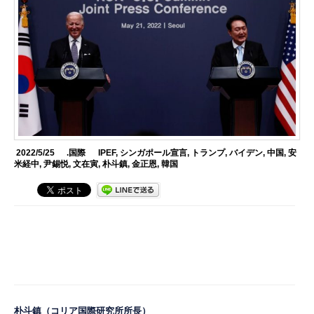
2022/5/25
.国際
IPEF
,
シンガポール宣言
,
トランプ
,
バイデン
,
中国
,
安
米経中
,
尹錫悦
,
文在寅
,
朴斗鎮
,
金正恩
,
韓国
朴斗鎮
（コリア国際研究所所長）