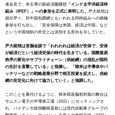
者会見で、米主導の新経済圏構想
「インド太平洋経済枠
組み（IPEF）」への参加を正式に表明した。
尹大統領は
就任早々、対中国包囲網ともいわれる同枠組みへの積極
参加を打ち出し、「安全保障は米国、経済は中国」など
という中国傾斜の外交とは決別する意向を示していた。
尹大統領は首脳会談で「われわれは経済が安保で、安保
が経済だという経済安保の時代を生きている。国際貿易
秩序の変化やサプライチェーン（供給網）の混乱が国民
の生計を直撃している」と指摘し、「韓米は半導体やバ
ッテリーなどの戦略産業分野で相互投資を拡大し、供給
網の安定化に向けて協力していく」と強調した。
このことを裏付けるように、韓米両首脳初対面の舞台は
サムスン電子の半導体工場（20日）にセッティングさ
れ、バイデン大統領離韓直前には現代自動車グループの