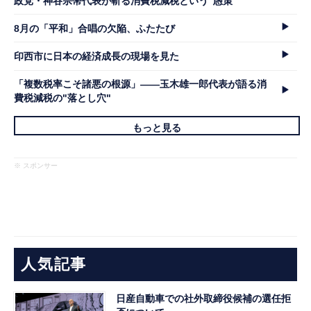
政党・神谷宗幣代表が斬る消費税減税という"愚策"
8月の「平和」合唱の欠陥、ふたたび
印西市に日本の経済成長の現場を見た
「複数税率こそ諸悪の根源」――玉木雄一郎代表が語る消
費税減税の"落とし穴"
もっと見る
※ スポンサー
人気記事
日産自動車での社外取締役候補の選任拒