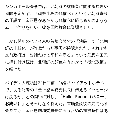
シンガポール会談では、北朝鮮の核廃棄に関する原則や
期限を定めず、「朝鮮半島の非核化」という北朝鮮寄り
の用語で、金正恩があたかも非核化に応じるかのような
ムード作りを行い、彼を国際舞台に登場させた。
しかし翌年のハノイ米朝首脳会談での「決裂」で「北朝
鮮の非核化」が詐欺だった事実が確認された。それでも
文前政権は「対話だけで平和を守る」という幻想を国民
に押し付け続け、北朝鮮の顔色をうかがう「従北政策」
を続けた。
バイデン大統領は22日午前、宿舎のハイアットホテル
で、ある記者の「金正恩国務委員長に伝えるメッセージ
はあるか」との問いに対し、
「Hello. Period（ハロー、
お終い）」
とそっけなく答えた。首脳会談後の共同記者
会見でも「金正恩国務委員長に会うための前提条件はあ