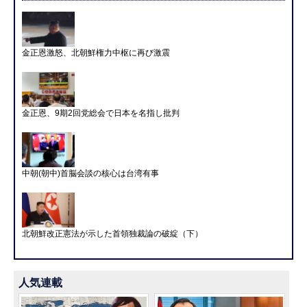
金正恩激怒、北朝鮮権力中枢に再び激震
金正恩、9期2回党総会で日本を名指し批判
中朝(朝中)首脳会談の核心は台湾有事
北朝鮮改正憲法が示した首領独裁論の破綻（下）
人気連載