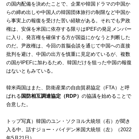
の国内配備を決めたことで、企業や韓国ドラマの中国か
らの締め出しや中国人の韓国団体旅行の制限など中国か
ら事実上の報復を受けた苦い経験がある。それでも尹政
権は、安保を米国に依存する限りはIPEFの発足メンバー
に入り、発言権を確保する方が国益にかなうと判断した
のだ。尹政権は、今回の首脳会談を通じて中国への直接
批判を避け、中国の出方を慎重に見定めているが、複数
の国がIPEFに加わるため、韓国だけを狙った中国の報復
はないともみている。
韓米両国はまた、防衛産業の自由貿易協定（FTA）と呼
ばれる
国防相互調達協定（RDP）
の協議を始めることで
合意した。
トップ写真）韓国のユン・ソクヨル大統領（右）が聞き
入る中、話すジョー・バイデン米国大統領（左）（2022
年5月21日）