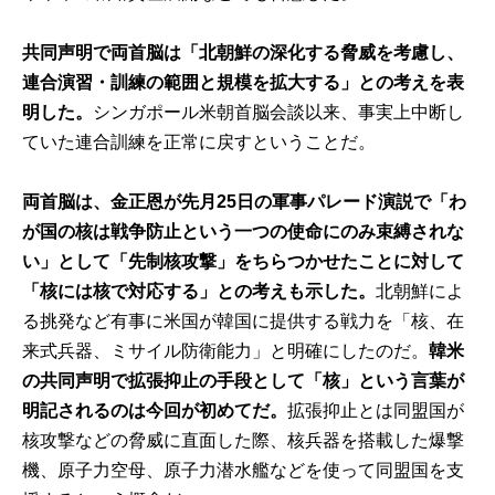
共同声明で両首脳は「北朝鮮の深化する脅威を考慮し、
連合演習・訓練の範囲と規模を拡大する」との考えを表
明した。
シンガポール米朝首脳会談以来、事実上中断し
ていた連合訓練を正常に戻すということだ。
両首脳は、金正恩が先月25日の軍事パレード演説で「わ
が国の核は戦争防止という一つの使命にのみ束縛されな
い」として「先制核攻撃」をちらつかせたことに対して
「核には核で対応する」との考えも示した。
北朝鮮によ
る挑発など有事に米国が韓国に提供する戦力を「核、在
来式兵器、ミサイル防衛能力」と明確にしたのだ。
韓米
の共同声明で拡張抑止の手段として「核」という言葉が
明記されるのは今回が初めてだ。
拡張抑止とは同盟国が
核攻撃などの脅威に直面した際、核兵器を搭載した爆撃
機、原子力空母、原子力潜水艦などを使って同盟国を支