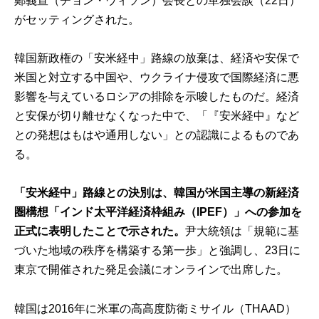
鄭義宣（チョン・ウィソン）会長との単独会談（22日）
がセッティングされた。
韓国新政権の「安米経中」路線の放棄は、経済や安保で
米国と対立する中国や、ウクライナ侵攻で国際経済に悪
影響を与えているロシアの排除を示唆したものだ。経済
と安保が切り離せなくなった中で、「『安米経中』など
との発想はもはや通用しない」との認識によるものであ
る。
「安米経中」路線との決別は、韓国が米国主導の新経済
圏構想「インド太平洋経済枠組み（IPEF）」への参加を
正式に表明したことで示された。
尹大統領は「規範に基
づいた地域の秩序を構築する第一歩」と強調し、23日に
東京で開催された発足会議にオンラインで出席した。
韓国は2016年に米軍の高高度防衛ミサイル（THAAD）