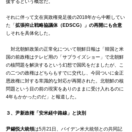
援するという概念だ。
それに伴って文在寅政権発足後の2018年から中断してい
た「
拡張抑止戦略協議体（EDSCG）」の再開にも合意
しそれを具体化した。
対北朝鮮政策の正常化について朝鮮日報は「韓国と米
国の前政権はテレビ用の「サプライズショー」で北朝鮮
の核問題を解決するという幻想で国民をだましたが、こ
の二つの政権はどちらもすでに交代し、今回ついに金正
恩政権に対する常識的な対応が再開された。北朝鮮の核
問題という目の前の現実をありのままに受け入れるのに
4年もかかったのだ」と報道した。
３、尹新政権「安米経中路線」と決別
尹錫悦大統領
は5月21日、バイデン米大統領との共同記