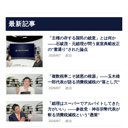
最新記事
「主権の存する国民の総意」とは何か
――石破茂・元総理が問う皇室典範改正
の“素通り”された論点
2026/8/7
.政治
「複数税率こそ諸悪の根源」――玉木雄
一郎代表が語る消費税減税の”落とし穴”
2026/8/7
.政治
「総理はスーパーでアルバイトしてきた
方がいい」――参政党・神谷宗幣代表が
斬る消費税減税という”愚策”
2026/8/7
.政治