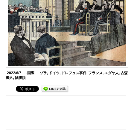
2022/6/7
.国際
ゾラ
,
ドイツ
,
ドレフュス事件
,
フランス
,
ユダヤ人
,
古森
義久
,
陰謀説