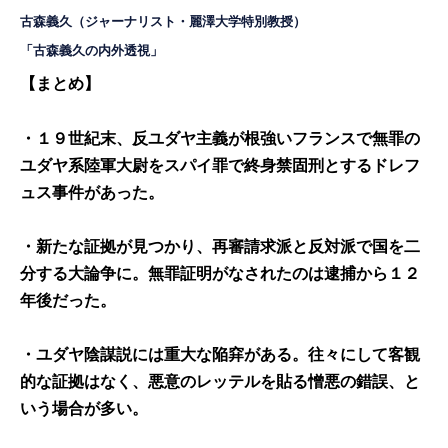
古森義久
（ジャーナリスト・麗澤大学特別教授）
「古森義久の内外透視」
【まとめ】
・１９世紀末、反ユダヤ主義が根強いフランスで無罪の
ユダヤ系陸軍大尉をスパイ罪で終身禁固刑とするドレフ
ュス事件があった。
・新たな証拠が見つかり、再審請求派と反対派で国を二
分する大論争に。無罪証明がなされたのは逮捕から１２
年後だった。
・ユダヤ陰謀説には重大な陥穽がある。往々にして客観
的な証拠はなく、悪意のレッテルを貼る憎悪の錯誤、と
いう場合が多い。