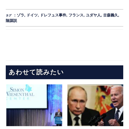
：
ゾラ
,
ドイツ
,
ドレフュス事件
,
フランス
,
ユダヤ人
,
古森義久
,
タグ
陰謀説
あわせて読みたい