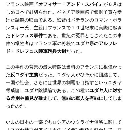
フランス映画
『オフィサー・アンド・スパイ』
が６月は
じめ日本で封切られた。ベネチア映画祭で銀獅子賞を受
けた話題の映画である。監督はベテランのロマン・ポラ
ンスキー氏、主題はフランスで１９世紀末に実際に起き
た
ドレフュス事件
である。世紀の冤罪ともされたこの事
件の犠牲者はフランス軍の将校でユダヤ系の
アルフレ
ド・ドレフュス陸軍砲兵大尉
だった。
この事件の背景の最大特徴は当時のフランスに根強かっ
た
反ユダヤ主義
だった。ユダヤ人がひそかに団結して、
一国や社会、さらには世界の制覇を目指すというユダヤ
脅威論、ユダヤ陰謀論である。この種の
ユダヤ人に対す
る差別や偏見が暴走して、無罪の軍人を有罪にしてしま
った
のだ。
いまの日本の一部でもロシアのウクライナ侵略に関して
「ユダヤ勢力がアメリカのバイデン政権を動かして、ロ