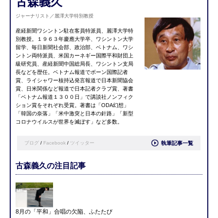
古森義久
ジャーナリスト／麗澤大学特別教授
産経新聞ワシントン駐在客員特派員、麗澤大学特
別教授。１９６３年慶應大学卒、ワシントン大学
留学、毎日新聞社会部、政治部、ベトナム、ワシ
ントン両特派員、米国カーネギー国際平和財団上
級研究員、産経新聞中国総局長、ワシントン支局
長などを歴任。ベトナム報道でボーン国際記者
賞、ライシャワー核持込発言報道で日本新聞協会
賞、日米関係など報道で日本記者クラブ賞、著書
「ベトナム報道１３００日」で講談社ノンフィク
ション賞をそれぞれ受賞。著書は「ODA幻想」
「韓国の奈落」「米中激突と日本の針路」「新型
コロナウイルスが世界を滅ぼす」など多数。
ブログ
/
Facebook
/
ツイッター
執筆記事一覧
古森義久の注目記事
8月の「平和」合唱の欠陥、ふたたび