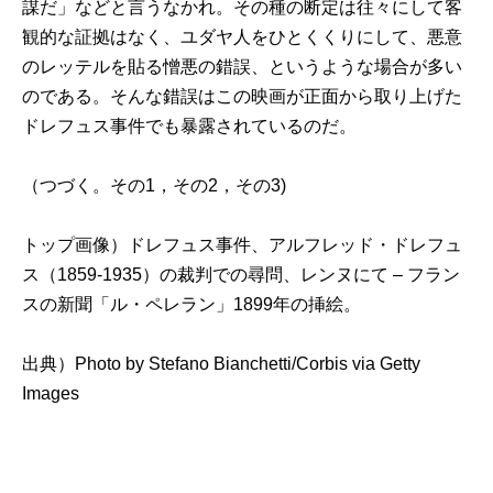
謀だ」などと言うなかれ。その種の断定は往々にして客
観的な証拠はなく、ユダヤ人をひとくくりにして、悪意
のレッテルを貼る憎悪の錯誤、というような場合が多い
のである。そんな錯誤はこの映画が正面から取り上げた
ドレフュス事件でも暴露されているのだ。
（つづく。
その1
，
その2
，
その3
)
トップ画像）ドレフュス事件、アルフレッド・ドレフュ
ス（1859-1935）の裁判での尋問、レンヌにて – フラン
スの新聞「ル・ペレラン」1899年の挿絵。
出典）
Photo by Stefano Bianchetti/Corbis via Getty
Images