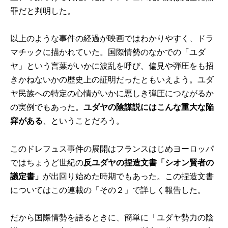
罪だと判明した。
以上のような事件の経過が映画ではわかりやすく、ドラ
マチックに描かれていた。国際情勢のなかでの「ユダ
ヤ」という言葉がいかに波乱を呼び、偏見や弾圧をも招
きかねないかの歴史上の証明だったともいえよう。ユダ
ヤ民族への特定の心情がいかに悪しき弾圧につながるか
の実例でもあった。
ユダヤの陰謀説にはこんな重大な陥
穽がある
、ということだろう。
このドレフュス事件の展開はフランスはじめヨーロッパ
ではちょうど世紀の
反ユダヤの捏造文書「シオン賢者の
議定書」
が出回り始めた時期でもあった。この捏造文書
についてはこの連載の「その２」で詳しく報告した。
だから国際情勢を語るときに、簡単に「ユダヤ勢力の陰