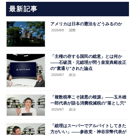
最新記事
アメリカは日本の憲法をどうみるのか
2026/8/8
.国際
「主権の存する国民の総意」とは何か
――石破茂・元総理が問う皇室典範改正
の“素通り”された論点
2026/8/7
.政治
「複数税率こそ諸悪の根源」――玉木雄
一郎代表が語る消費税減税の”落とし穴”
2026/8/7
.政治
「総理はスーパーでアルバイトしてきた
方がいい」――参政党・神谷宗幣代表が