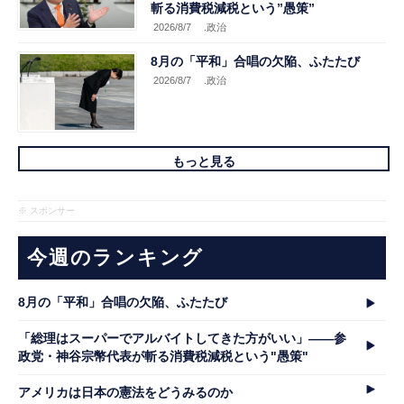
斬る消費税減税という”愚策”
2026/8/7
.政治
8月の「平和」合唱の欠陥、ふたたび
2026/8/7
.政治
もっと見る
※ スポンサー
今週のランキング
8月の「平和」合唱の欠陥、ふたたび
「総理はスーパーでアルバイトしてきた方がいい」――参
政党・神谷宗幣代表が斬る消費税減税という"愚策"
アメリカは日本の憲法をどうみるのか