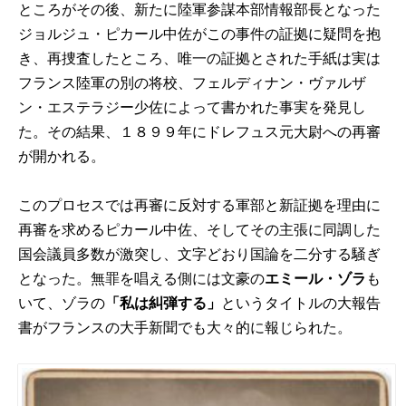
ところがその後、新たに陸軍参謀本部情報部長となった
ジョルジュ・ピカール中佐がこの事件の証拠に疑問を抱
き、再捜査したところ、唯一の証拠とされた手紙は実は
フランス陸軍の別の将校、フェルディナン・ヴァルザ
ン・エステラジー少佐によって書かれた事実を発見し
た。その結果、１８９９年にドレフュス元大尉への再審
が開かれる。
このプロセスでは再審に反対する軍部と新証拠を理由に
再審を求めるピカール中佐、そしてその主張に同調した
国会議員多数が激突し、文字どおり国論を二分する騒ぎ
となった。無罪を唱える側には文豪の
エミール・ゾラ
も
いて、ゾラの
「私は糾弾する」
というタイトルの大報告
書がフランスの大手新聞でも大々的に報じられた。