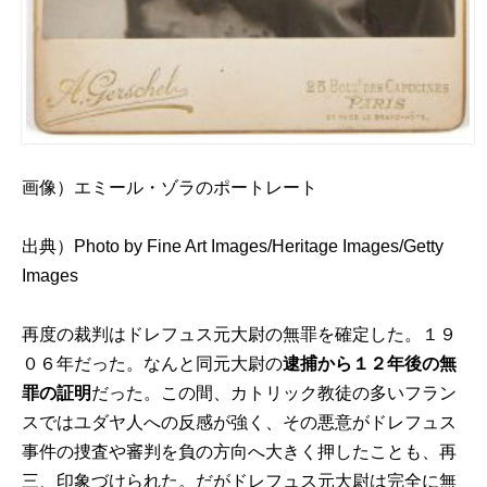
画像）エミール・ゾラのポートレート
出典）
Photo by Fine Art Images/Heritage Images/Getty
Images
再度の裁判はドレフュス元大尉の無罪を確定した。１９
０６年だった。なんと同元大尉の
逮捕から１２年後の無
罪の証明
だった。この間、カトリック教徒の多いフラン
スではユダヤ人への反感が強く、その悪意がドレフュス
事件の捜査や審判を負の方向へ大きく押したことも、再
三、印象づけられた。だがドレフュス元大尉は完全に無