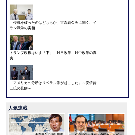
「停戦を破ったのはどちらか」古森義久氏に聞く、イ
ラン戦争の実相
トランプ政権はいま「下」 対日政策、対中政策の真
実
「アメリカの分断はリベラル派が起こした」～安倍晋
三氏の見解～
人気連載