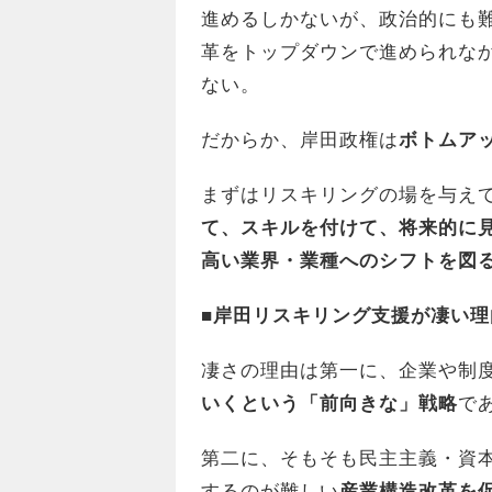
進めるしかないが、政治的にも
革をトップダウンで進められなか
ない。
だからか、岸田政権は
ボトムア
まずはリスキリングの場を与え
て、スキルを付けて、将来的に
高い業界・業種へのシフトを図
■岸田リスキリング支援が凄い理
凄さの理由は第一に、企業や制
いくという「前向きな」戦略
で
第二に、そもそも民主主義・資
するのが難しい
産業構造改革を