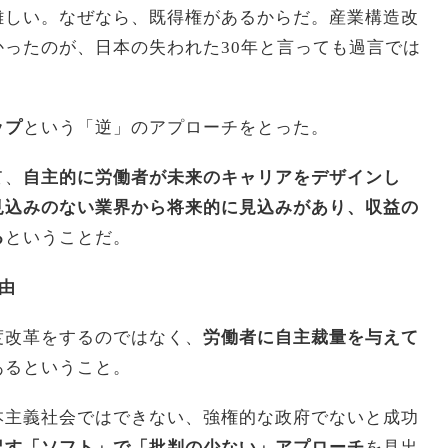
難しい。なぜなら、既得権があるからだ。産業構造改
ったのが、日本の失われた30年と言っても過言では
ップ
という「逆」のアプローチをとった。
て、
自主的に労働者が未来のキャリアをデザインし
見込みのない業界から将来的に見込みがあり、収益の
る
ということだ。
由
度改革をするのではなく、
労働者に自主裁量を与えて
あるということ。
本主義社会ではできない、強権的な政府でないと成功
促す「ソフト」で「批判の少ない」アプローチ
を見出