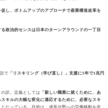
を促し、ボトムアップのアプローチで産業構造改革を
する政治的センスは日本のターンアラウンドの一丁目
説で
「リスキリング（学び直し）」支援に
5
年で
1
兆円
」
の訳。定義としては
「新しい職業に就くために、あ
るスキルの大幅な変化に適応するために、必要なスキ
」
となっている。目的は、成長分野への労働移動を促