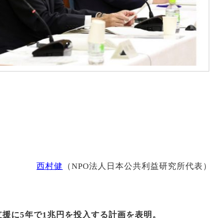
西村健
（NPO法人日本公共利益研究所代表）
支援に
5
年で
1
兆円を投入する計画を表明。