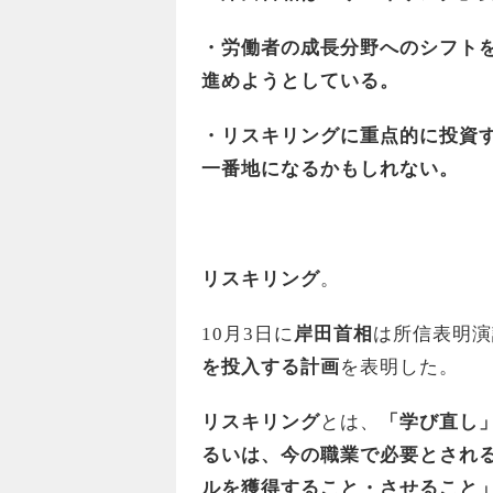
・
労働者の成長分野へのシフト
進めようとしている。
・リスキリングに重点的に投資
一番地になるかもしれない。
リスキリング
。
10月3日に
岸田首相
は所信表明演
を投入する計画
を表明した。
リスキリング
とは、
「学び直し
るいは、今の職業で必要とされ
ルを獲得すること・させること