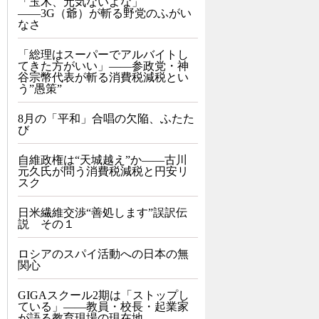
「玉木、元気ないよな」
――3G（爺）が斬る野党のふがい
なさ
「総理はスーパーでアルバイトし
てきた方がいい」――参政党・神
谷宗幣代表が斬る消費税減税とい
う”愚策”
8月の「平和」合唱の欠陥、ふたた
び
自維政権は“天城越え”か――古川
元久氏が問う消費税減税と円安リ
スク
日米繊維交渉“善処します”誤訳伝
説 その１
ロシアのスパイ活動への日本の無
関心
GIGAスクール2期は「ストップし
ている」——教員・校長・起業家
が語る教育現場の現在地