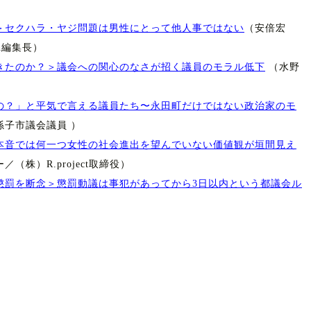
＞セクハラ・ヤジ問題は男性にとって他人事ではない
（安倍宏
th編集長）
きたのか？＞議会への関心のなさが招く議員のモラル低下
（水野
の？」と平気で言える議員たち〜永田町だけではない政治家のモ
孫子市議会議員 ）
本音では何一つ女性の社会進出を望んでいない価値観が垣間見え
株）R.project取締役）
懲罰を断念＞懲罰動議は事犯があってから3日以内という都議会ル