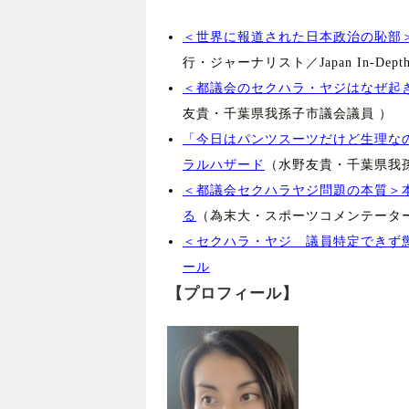
＜世界に報道された日本政治の恥部
行・ジャーナリスト／Japan In-Dep
＜都議会のセクハラ・ヤジはなぜ起
友貴・千葉県我孫子市議会議員 ）
「今日はパンツスーツだけど生理な
ラルハザード
（水野友貴・千葉県我
＜都議会セクハラヤジ問題の本質＞
る
（為末大・スポーツコメンテーター／（
＜セクハラ・ヤジ 議員特定できず
ール
【プロフィール】