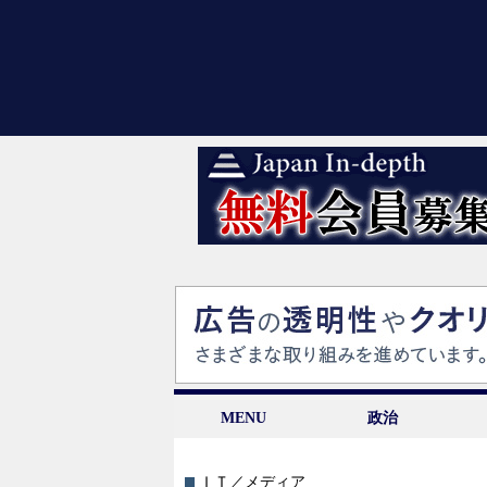
MENU
政治
ＩＴ／メディア