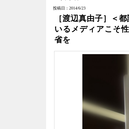
投稿日：2014/6/23
［渡辺真由子］＜都
いるメディアこそ性
省を