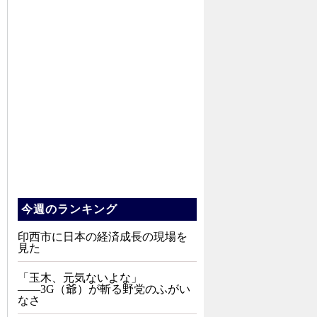
今週のランキング
印西市に日本の経済成長の現場を
見た
「玉木、元気ないよな」
――3G（爺）が斬る野党のふがい
なさ