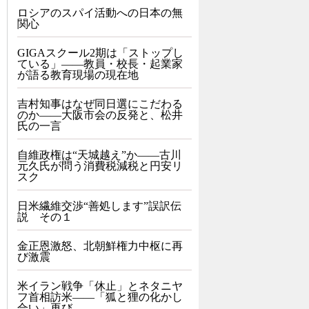
ロシアのスパイ活動への日本の無
関心
GIGAスクール2期は「ストップし
ている」——教員・校長・起業家
が語る教育現場の現在地
吉村知事はなぜ同日選にこだわる
のか――大阪市会の反発と、松井
氏の一言
自維政権は“天城越え”か――古川
元久氏が問う消費税減税と円安リ
スク
日米繊維交渉“善処します”誤訳伝
説 その１
金正恩激怒、北朝鮮権力中枢に再
び激震
米イラン戦争「休止」とネタニヤ
フ首相訪米――「狐と狸の化かし
合い」再び