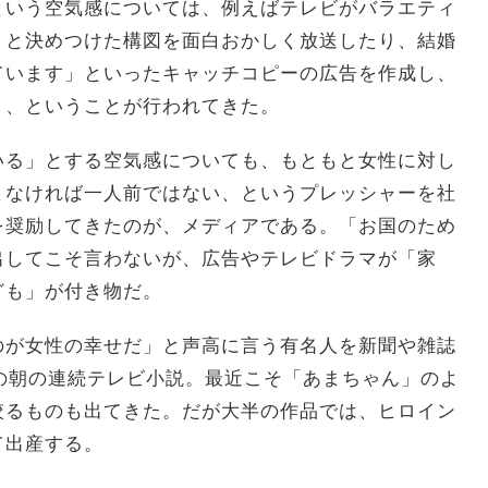
という空気感については、例えばテレビがバラエティ
」と決めつけた構図を面白おかしく放送したり、結婚
ています」といったキャッチコピーの広告を作成し、
り、ということが行われてきた。
いる」とする空気感についても、もともと女性に対し
まなければ一人前ではない、というプレッシャーを社
を奨励してきたのが、メディアである。「お国のため
出してこそ言わないが、広告やテレビドラマが「家
ども」が付き物だ。
のが女性の幸せだ」と声高に言う有名人を新聞や雑誌
の朝の連続テレビ小説。最近こそ「あまちゃん」のよ
絞るものも出てきた。だが大半の作品では、ヒロイン
て出産する。