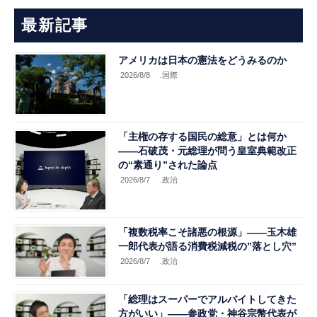
最新記事
アメリカは日本の憲法をどうみるのか
2026/8/8
.国際
「主権の存する国民の総意」とは何か
――石破茂・元総理が問う皇室典範改正
の“素通り”された論点
2026/8/7
.政治
「複数税率こそ諸悪の根源」――玉木雄
一郎代表が語る消費税減税の”落とし穴”
2026/8/7
.政治
「総理はスーパーでアルバイトしてきた
方がいい」――参政党・神谷宗幣代表が