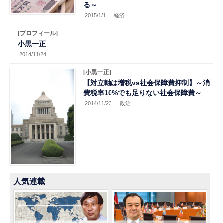
る～
2015/1/1
.経済
[プロフィール]
小黒一正
2014/11/24
[小黒一正]
【対立軸は増税vs社会保障費抑制】～消
費税率10%でも足りない社会保障費～
2014/11/23
.政治
人気連載