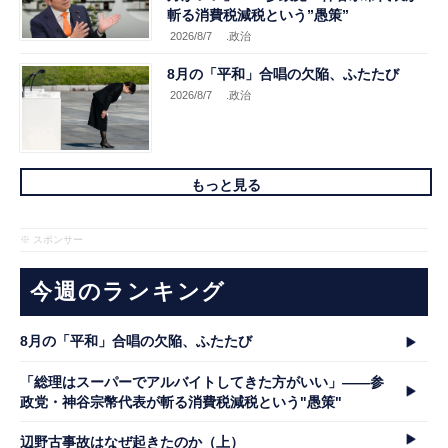
斬る消費税減税という”愚策”
2026/8/7
.政治
8月の「平和」合唱の欠陥、ふたたび
2026/8/7
.政治
もっと見る
※ スポンサー
今週のランキング
8月の「平和」合唱の欠陥、ふたたび
「総理はスーパーでアルバイトしてきた方がいい」――参
政党・神谷宗幣代表が斬る消費税減税という"愚策"
辺野古事故はなぜ起きたのか（上）