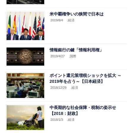
米中覇権争いの狭間で日本は
2019/8/4
.経済
情報銀行の鍵「情報利用権」
2019/4/27
.国際
ポイント還元策増税ショックを拡大 ～
2019年を占う～【日本経済】
2018/12/29
.経済
中長期的な社会保障・税制の姿示せ
【2018：財政】
2018/1/3
.経済