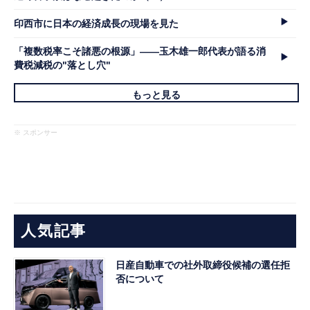
印西市に日本の経済成長の現場を見た
「複数税率こそ諸悪の根源」――玉木雄一郎代表が語る消
費税減税の"落とし穴"
もっと見る
※ スポンサー
人気記事
日産自動車での社外取締役候補の選任拒
否について