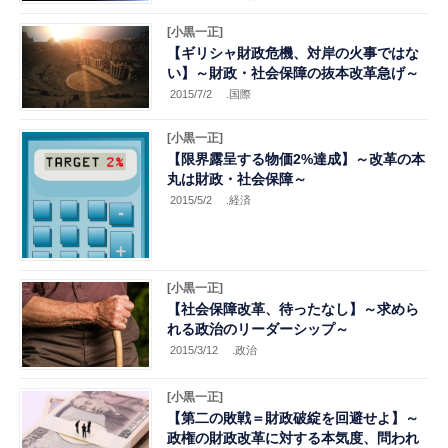
[小黒一正]
【ギリシャ財政危機、対岸の火事ではな
い】～財政・社会保障の抜本改革急げ～
2015/7/2
.国際
[小黒一正]
【限界露呈する物価2%達成】～改革の本
丸は財政・社会保障～
2015/5/2
.経済
[小黒一正]
【社会保障改革、待ったなし】～求めら
れる政治のリーダーシップ～
2015/3/12
.政治
[小黒一正]
【第二の敗戦＝財政破綻を回避せよ】～
政権の財政改革に対する本気度、問われ