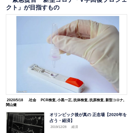
クト」が目指すもの
2020/5/18
.社会
PCR検査
,
小黒一正
,
抗体検査
,
抗原検査
,
新型コロナ
,
関山健
オリンピック後が真の 正念場【2020年を
占う・経済】
2019/12/28
.経済