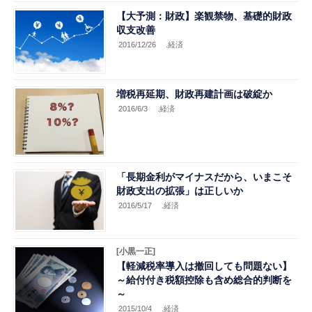
【大予測：財政】楽観禁物、基礎的財政
収支改善
2016/12/26
.経済
増税再延期、財政再建計画は破綻か
2016/6/3
.経済
「長期金利がマイナスだから、いまこそ
財政支出の拡張」は正しいか
2016/5/17
.経済
[小黒一正]
【軽減税率導入は撤回しても問題ない】
～給付付き税額控除も含め総合的判断を
～
2015/10/4
.経済