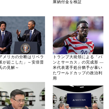
庫納付金を検証
アメリカの分断はリベラ
トランプ大統領による「パ
派が起こした」～安倍晋
ンとサーカス」の完成形 ―
氏の見解～
米代表選手処分猶予が暴い
たワールドカップの政治利
用