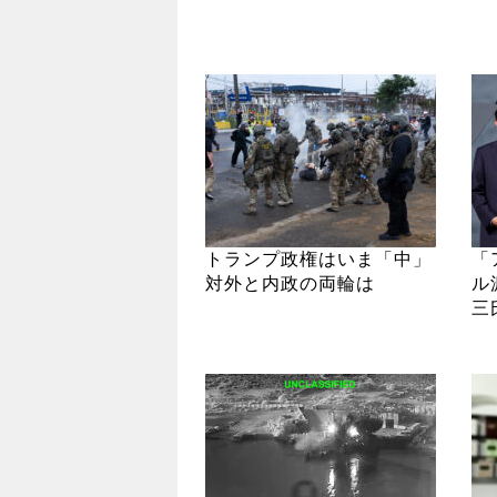
トランプ政権はいま「中」
「
対外と内政の両輪は
ル
三