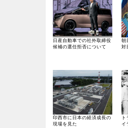
日産自動車での社外取締役
朝
候補の選任拒否について
対
印西市に日本の経済成長の
ト
現場を見た
イ