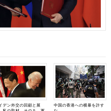
イデン外交の回顧と展
中国の香港への横暴を許す
 私の取材 その５ 軍
な