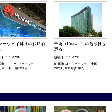
ァーウェイ排除の戦略的
華為（Huawei）の危険性を
味
遡る
：2018/12/18
投稿日：2018/12/12
国際
アメリカ
,
ファーウェイ
,
.国際
ZTE
,
ファーウェイ
,
中国
,
国
,
島田洋一
,
情報通信
孟晩舟
,
宮家邦彦
,
華為