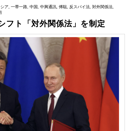
ロシア
,
一帯一路
,
中国
,
中興通訊
,
傅聡
,
反スパイ法
,
対外関係法
,
術
シフト「対外関係法」を制定