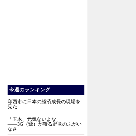
今週のランキング
印西市に日本の経済成長の現場を
見た
「玉木、元気ないよな」
――3G（爺）が斬る野党のふがい
なさ