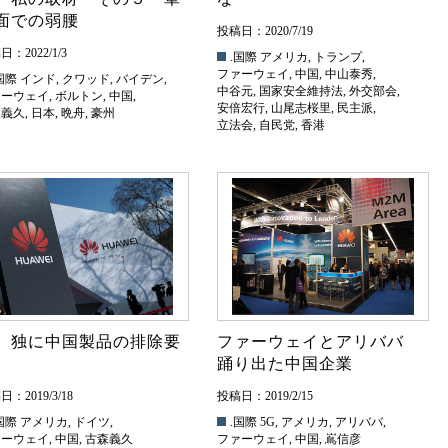
面での弱腰
投稿日：2020/7/19
：2022/1/3
.国際
アメリカ
,
トランプ
,
ファーウェイ
,
中国
,
中山泰秀
,
国際
インド
,
クワッド
,
バイデン
,
中谷元
,
国家安全維持法
,
外交部会
,
ァーウェイ
,
ボルトン
,
中国
,
安倍宏行
,
山尾志桜里
,
民主派
,
森義久
,
日本
,
晩舟
,
豪州
立法会
,
自民党
,
香港
、独に中国製品の排除要
ファーウェイとアリババ
踊り出た中国企業
：2019/3/18
投稿日：2019/2/15
国際
アメリカ
,
ドイツ
,
.国際
5G
,
アメリカ
,
アリババ
,
ァーウェイ
,
中国
,
古森義久
ファーウェイ
,
中国
,
嶌信彦