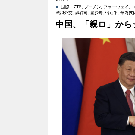
.国際
ZTE
,
プーチン
,
ファーウェイ
,
戦狼外交
,
澁谷司
,
盧沙野
,
習近平
,
華為技
中国、「親ロ」から