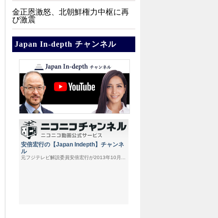
金正恩激怒、北朝鮮権力中枢に再
び激震
Japan In-depth チャンネル