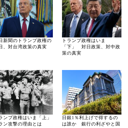
日新聞のトランプ政権の
トランプ政権はいま
日、対台湾政策の真実
「下」 対日政策、対中政
策の真実
ランプ政権はいま「上」
日銀1％利上げで得するの
ラン攻撃の理由とは
は誰か 銀行の利ざやと国