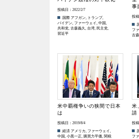
事
投稿日：2022/2/7
投稿日
.国際
アフガン
,
トランプ
,
バイデン
,
ファーウェイ
,
中国
,
.
共和党
,
古森義久
,
台湾
,
民主党
,
フ
習近平
古
米中覇権争いの狭間で日本
米
は
請
投稿日：2019/8/4
投稿日
.経済
アメリカ
,
ファーウェイ
,
.
中国
,
小黒一正
,
購買力平価
,
関税
フ