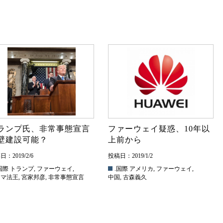
ランプ氏、非常事態宣言
ファーウェイ疑惑、10年以
壁建設可能？
上前から
：2019/2/6
投稿日：2019/1/2
国際
トランプ
,
ファーウェイ
,
.国際
アメリカ
,
ファーウェイ
,
ーマ法王
,
宮家邦彦
,
非常事態宣言
中国
,
古森義久