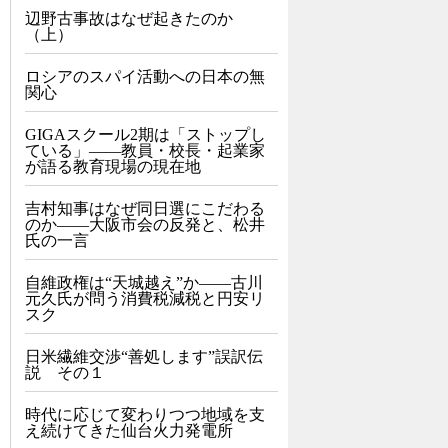
辺野古事故はなぜ起きたのか
（上）
ロシアのスパイ活動への日本の無
関心
GIGAスクール2期は「ストップし
ている」——教員・校長・起業家
が語る教育現場の現在地
吉村知事はなぜ同日選にこだわる
のか――大阪市会の反発と、松井
氏の一言
自維政権は“天城越え”か――古川
元久氏が問う消費税減税と円安リ
スク
日米繊維交渉“善処します”誤訳伝
説 その１
時代に応じて変わりつつ地域を支
え続けてきた仙台火力発電所