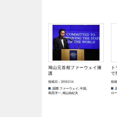
鳩山元首相ファーウェイ擁
ト
護
で
投稿日：2019/2/14
投稿日
.国際
ファーウェイ
,
中国
,
.
島田洋一
,
鳩山由紀夫
ロ