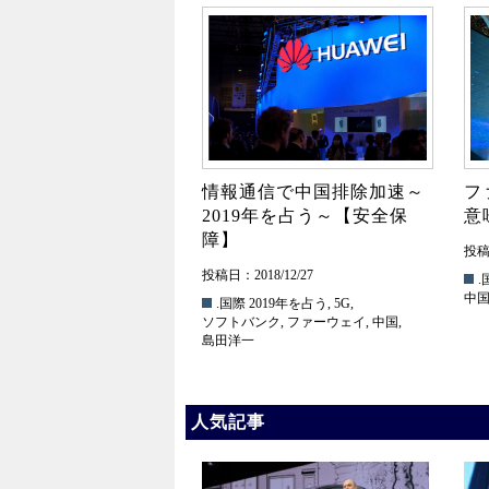
情報通信で中国排除加速～
フ
2019年を占う～【安全保
意
障】
投稿日
投稿日：2018/12/27
.
中
.国際
2019年を占う
,
5G
,
ソフトバンク
,
ファーウェイ
,
中国
,
島田洋一
人気記事