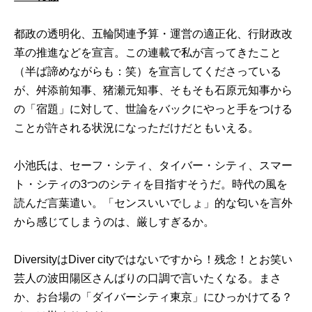
都政の透明化、五輪関連予算・運営の適正化、行財政改
革の推進などを宣言。この連載で私が言ってきたこと
（半ば諦めながらも：笑）を宣言してくださっている
が、舛添前知事、猪瀬元知事、そもそも石原元知事から
の「宿題」に対して、世論をバックにやっと手をつける
ことが許される状況になっただけだともいえる。
小池氏は、セーフ・シティ、タイバー・シティ、スマー
ト・シティの3つのシティを目指すそうだ。時代の風を
読んだ言葉遣い。「センスいいでしょ」的な匂いを言外
から感じてしまうのは、厳しすぎるか。
DiversityはDiver cityではないですから！残念！とお笑い
芸人の波田陽区さんばりの口調で言いたくなる。まさ
か、お台場の「ダイバーシティ東京」にひっかけてる？