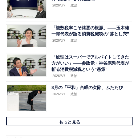
2026/8/7
.政治
「複数税率こそ諸悪の根源」――玉木雄
一郎代表が語る消費税減税の”落とし穴”
2026/8/7
.政治
「総理はスーパーでアルバイトしてきた
方がいい」――参政党・神谷宗幣代表が
斬る消費税減税という”愚策”
2026/8/7
.政治
8月の「平和」合唱の欠陥、ふたたび
2026/8/7
.政治
もっと見る