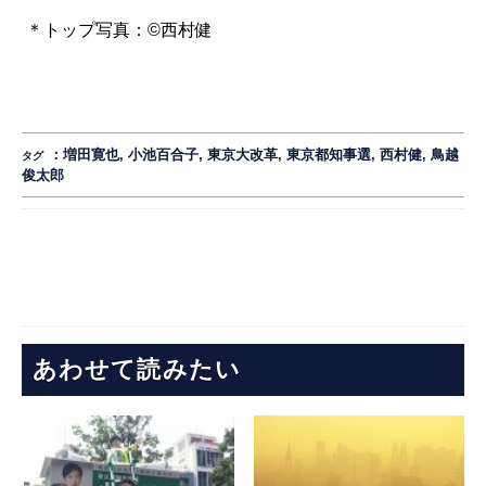
＊トップ写真：©西村健
：
増田寛也
,
小池百合子
,
東京大改革
,
東京都知事選
,
西村健
,
鳥越
タグ
俊太郎
あわせて読みたい