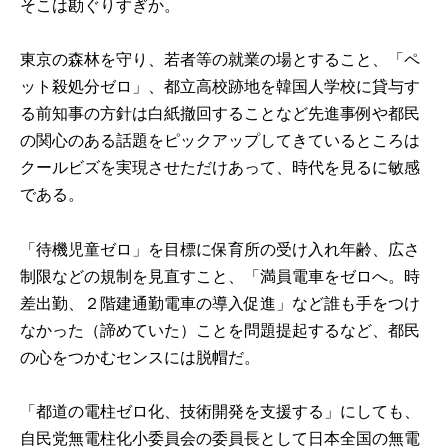
そこは勘ぐりすぎか。
東京の森林を守り、若者等の就業の場とすること、「ペ
ット殺処分ゼロ」、都立高校跡地を韓国人学校に貸与す
る前知事の方針は白紙撤回することなど先進事例や都民
の関心のある話題をピックアップしてきているところは
クールビズを実現させただけあって、時代を見るに敏感
である。
「待機児童ゼロ」を目標に保育所の受け入れ年齢、広さ
制限などの規制を見直すこと、「満員電車をゼロへ。時
差出勤、２階建通勤電車の導入促進」など誰も手をつけ
なかった（諦めていた）ことを問題提起するなど、都民
の心をつかむセンスには脱帽だ。
「都道の電柱ゼロ化、技術開発を支援する」にしても、
自民党無電柱化小委員会の委員長として日本全国の無電