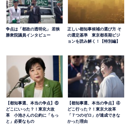
争点は「都政の透明化」 若狭
正しい都知事候補の選び方 そ
勝衆院議員インタビュー
の選定基準 東京都長期ビジ
ョンを読み解く！【特別編】
【都知事選、本当の争点】⑥
【都知事選、本当の争点】④
どこにいった？！東京大改
どこ行った？！東京大改革
革 小池さんの公約に「もっ
「７つのゼロ」が達成できな
と」必要なもの
かった理由