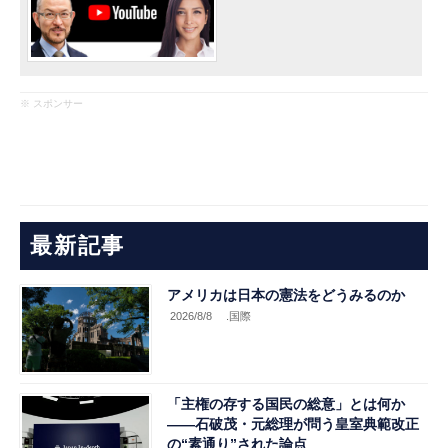
※ スポンサー
最新記事
アメリカは日本の憲法をどうみるのか
2026/8/8
.国際
「主権の存する国民の総意」とは何か
――石破茂・元総理が問う皇室典範改正
の“素通り”された論点