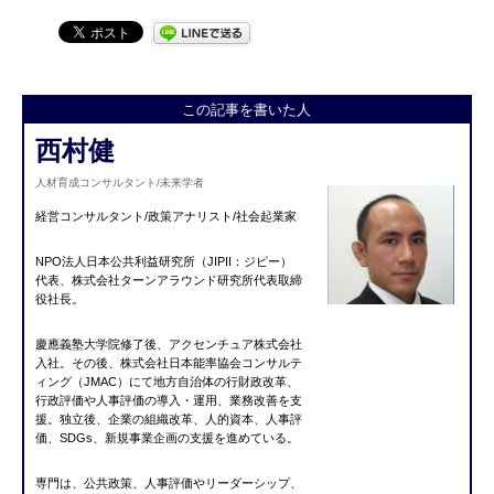
この記事を書いた人
西村健
人材育成コンサルタント/未来学者
経営コンサルタント/政策アナリスト/社会起業家
NPO法人日本公共利益研究所（JIPII：ジピー）
代表、株式会社ターンアラウンド研究所代表取締
役社長。
慶應義塾大学院修了後、アクセンチュア株式会社
入社。その後、株式会社日本能率協会コンサルテ
ィング（JMAC）にて地方自治体の行財政改革、
行政評価や人事評価の導入・運用、業務改善を支
援。独立後、企業の組織改革、人的資本、人事評
価、SDGs、新規事業企画の支援を進めている。
専門は、公共政策、人事評価やリーダーシップ、