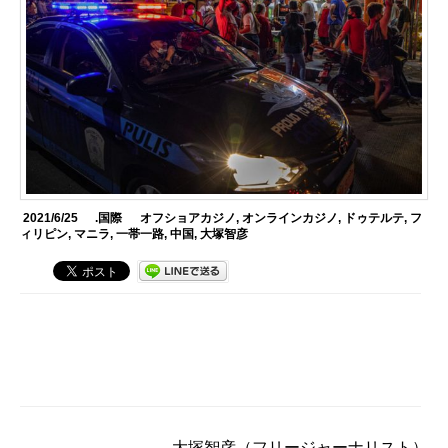
2021/6/25
.国際
オフショアカジノ
,
オンラインカジノ
,
ドゥテルテ
,
フ
ィリピン
,
マニラ
,
一帯一路
,
中国
,
大塚智彦
大塚智彦
（フリージャーナリスト）