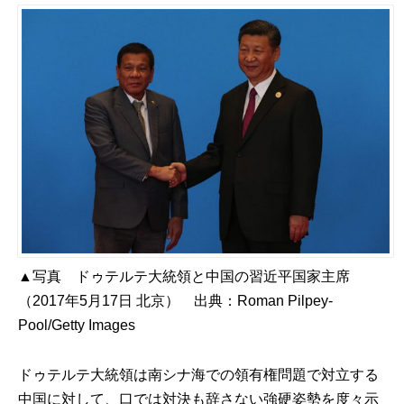
▲写真 ドゥテルテ大統領と中国の習近平国家主席
（2017年5月17日 北京） 出典：
Roman Pilpey-
Pool/Getty Images
ドゥテルテ大統領は南シナ海での領有権問題で対立する
中国に対して、口では対決も辞さない強硬姿勢を度々示