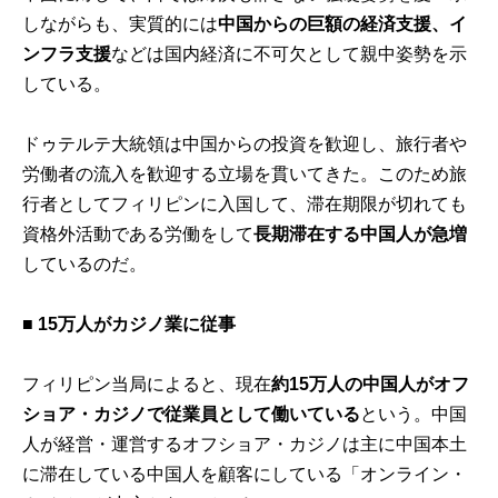
しながらも、実質的には
中国からの巨額の経済支援、イ
ンフラ支援
などは国内経済に不可欠として親中姿勢を示
している。
ドゥテルテ大統領は中国からの投資を歓迎し、旅行者や
労働者の流入を歓迎する立場を貫いてきた。このため旅
行者としてフィリピンに入国して、滞在期限が切れても
資格外活動である労働をして
長期滞在する中国人が急増
しているのだ。
■ 15
万人がカジノ業に従事
フィリピン当局によると、現在
約15万人の中国人がオフ
ショア・カジノで従業員として働いている
という。中国
人が経営・運営するオフショア・カジノは主に中国本土
に滞在している中国人を顧客にしている「オンライン・