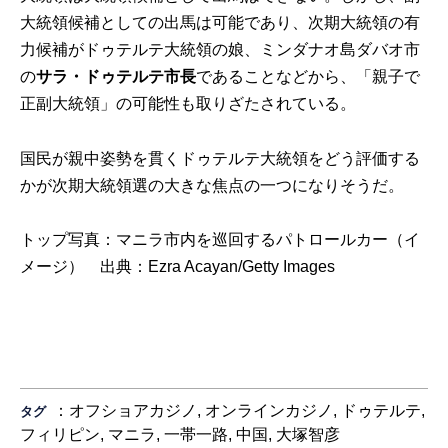
大統領候補としての出馬は可能であり、次期大統領の有
力候補がドゥテルテ大統領の娘、ミンダナオ島ダバオ市
の
サラ・ドゥテルテ市長
であることなどから、「親子で
正副大統領」の可能性も取りざたされている。
国民が親中姿勢を貫くドゥテルテ大統領をどう評価する
かが次期大統領選の大きな焦点の一つになりそうだ。
トップ写真：マニラ市内を巡回するパトロールカー（イ
メージ） 出典：
Ezra Acayan/Getty Images
：
オフショアカジノ
,
オンラインカジノ
,
ドゥテルテ
,
タグ
フィリピン
,
マニラ
,
一帯一路
,
中国
,
大塚智彦