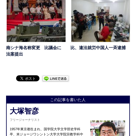
南シナ海名称変更 比議会に
比、違法就労中国人一斉逮捕
法案提出
この記事を書いた人
大塚智彦
フリージャーナリスト
1957年東京都生まれ、国学院大学文学部史学科
卒、米ジョージワシントン大学大学院宗教学科中