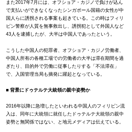
また2017年7月には、オフショア・カジノで負けが込ん
で支払いができなくなったシンガポール国籍の女性が中
国人らに誘拐される事案も起きている。この時はフィリ
ピン警察が人質を無事救出し、誘拐犯として外国人など
43人を逮捕したが、大半は中国人であったという。
こうした中国人の犯罪者、オフショア・カジノ労働者、
中国人所有の各種工場での労働者の大半は滞在期間を過
ぎたり、目的外で労働に従事したりする「不法滞在」
で、入国管理当局も摘発に躍起となっている。
■
背景にドゥテルテ大統領の親中姿勢か
2016年以降に急増したといわれる中国人のフィリピン流
入は、同年に大統領に就任したドゥテルテ大統領の親中
姿勢と無関係ではない、と地元メディアは伝えている。