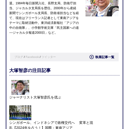
退。1984年毎日新聞入社、長野支局、防衛庁担
当、ジャカルタ支局長を歴任。2000年から産経
新聞でシンガポール支局長、防衛省担当などを経
て、現在はフリーランス記者として東南アジアを
テーマに取材活動中。東洋経済新報社「アジアの
中の自衛隊」、小学館学術文庫「民主国家への道
−−ジャカルタ報道2000日」など。
ブログ
/
Facebook
/
ツイッター
執筆記事一覧
大塚智彦の注目記事
ジャーナリスト大塚智彦氏を偲ぶ
シンガポール、インドネシアで政権交代へ 変革と混
乱【2024年を占う！】国際：東南アジア