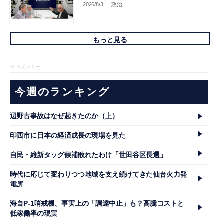
2026/8/3
.政治
もっと見る
※ スポンサー
今週のランキング
辺野古事故はなぜ起きたのか（上）
印西市に日本の経済成長の現場を見た
自民・維新タッグ候補敗れたわけ「世田谷区長選」
時代に応じて変わりつつ地域を支え続けてきた仙台火力発
電所
海自P-1哨戒機、事実上の「調達中止」も？高騰コストと
低稼働率の現実