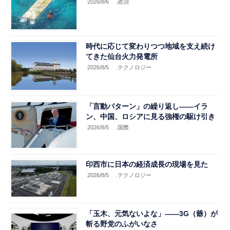
2026/8/6
.政治
時代に応じて変わりつつ地域を支え続け
てきた仙台火力発電所
2026/8/5
.テクノロジー
「言動パターン」の繰り返し――イラ
ン、中国、ロシアに見る強権の駆け引き
2026/8/5
.国際
印西市に日本の経済成長の現場を見た
2026/8/5
.テクノロジー
「玉木、元気ないよな」――3G（爺）が
斬る野党のふがいなさ