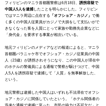
フィリピンのマニラ首都圏警察は6月18日、
誘拐容疑で
中国人5人を逮捕
したことを明らかにした。フィリピン
ではマニラ周辺に点在する
「オフショア・カジノ」
で働
く多くの中国人従業員がカジノで大損をして支払いがで
きなくなった客を人質にとって家族や勤務先企業などに
「身代金」を要求する事案が相次いでいる。
地元フィリピンのメディアなどの報道によると、マニラ
首都圏パラニャケ市でオフショア・カジノ従業員の中国
人（23歳）が誘拐されそうになり、この中国人が滞在中
のホテルの警備員による通報で警察が駆けつけて、中国
人5人を誘拐容疑で逮捕して「人質」を無事解放した、
という。
地元警察は逮捕した中国人はいずれも不法滞在でオフシ
ョア・カジノに関係していたという。「ホテル関係者の
迅速な通報で逮捕に至った。市民の協力は不可欠だ」と