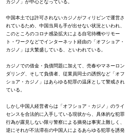
カジノ」が中心となっている。
中国本土では許可されないカジノがフィリピンで運営さ
れているため、中国当局も手が出せない状況といわれ、
このところのコロナ感染拡大による自宅待機やリモー
ト・ワークなどでインターネット経由の「オフショア・
カジノ」は大繁盛している、といわれている。
カジノでの借金・負債問題に加えて、売春やマネーロン
ダリング、そして負債者、従業員同士の誘拐など「オフ
ショア・カジノ」はあらゆる犯罪の温床として警戒され
ている。
しかし中国人経営者らは「オフショア・カジノ」のライ
センスを合法的に入手している現状から、具体的な犯罪
行為が露見しない限り警察による摘発は事実上難しく、
逆にそれが不法滞在の中国人によるあらゆる犯罪を誘発