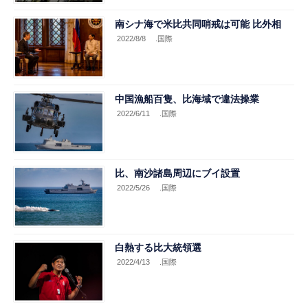
南シナ海で米比共同哨戒は可能 比外相
2022/8/8
.国際
中国漁船百隻、比海域で違法操業
2022/6/11
.国際
比、南沙諸島周辺にブイ設置
2022/5/26
.国際
白熱する比大統領選
2022/4/13
.国際