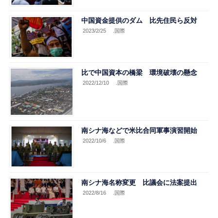
中国資金提供のダム 比先住民ら反対
2023/2/25
.国際
比で中国資本の橋梁 環境破壊の懸念
2022/12/10
.国際
南シナ海などで米比合同軍事演習開始
2022/10/6
.国際
南シナ海名称変更 比議会に法案提出
2022/8/16
.国際