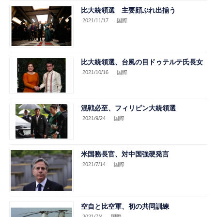
比大統領選 主要顔ぶれ出揃う
2021/11/17
.国際
比大統領選、台風の目ドゥテルテ氏長女
2021/10/16
.国際
混戦必至、フィリピン大統領選
2021/9/24
.国際
米国務長官、対中国強硬発言
2021/7/14
.国際
空自と比空軍、初の共同訓練
2021/7/4
.国際