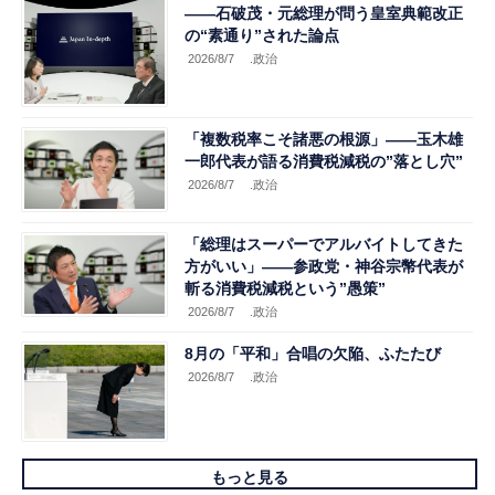
――石破茂・元総理が問う皇室典範改正
の“素通り”された論点
2026/8/7
.政治
「複数税率こそ諸悪の根源」――玉木雄
一郎代表が語る消費税減税の”落とし穴”
2026/8/7
.政治
「総理はスーパーでアルバイトしてきた
方がいい」――参政党・神谷宗幣代表が
斬る消費税減税という”愚策”
2026/8/7
.政治
8月の「平和」合唱の欠陥、ふたたび
2026/8/7
.政治
もっと見る