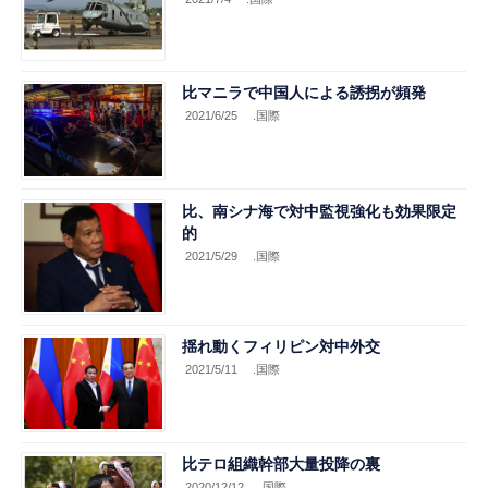
比マニラで中国人による誘拐が頻発
2021/6/25
.国際
比、南シナ海で対中監視強化も効果限定
的
2021/5/29
.国際
揺れ動くフィリピン対中外交
2021/5/11
.国際
比テロ組織幹部大量投降の裏
2020/12/12
.国際