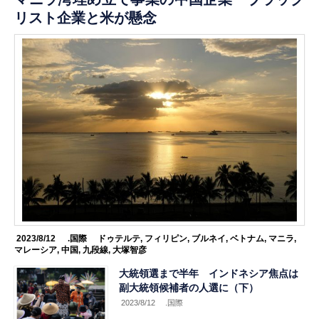
リスト企業と米が懸念
2023/8/12
.国際
ドゥテルテ
,
フィリピン
,
ブルネイ
,
ベトナム
,
マニラ
,
マレーシア
,
中国
,
九段線
,
大塚智彦
大統領選まで半年 インドネシア焦点は
副大統領候補者の人選に（下）
2023/8/12
.国際