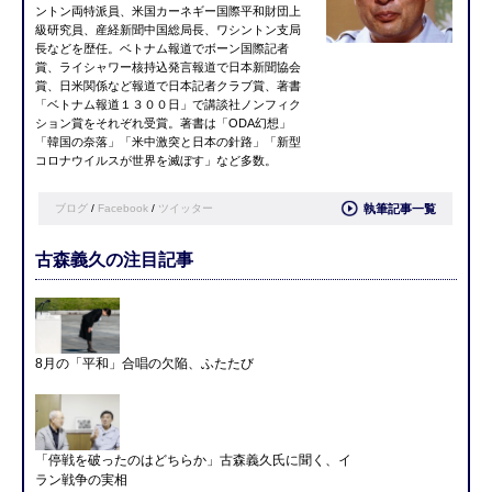
ントン両特派員、米国カーネギー国際平和財団上
級研究員、産経新聞中国総局長、ワシントン支局
長などを歴任。ベトナム報道でボーン国際記者
賞、ライシャワー核持込発言報道で日本新聞協会
賞、日米関係など報道で日本記者クラブ賞、著書
「ベトナム報道１３００日」で講談社ノンフィク
ション賞をそれぞれ受賞。著書は「ODA幻想」
「韓国の奈落」「米中激突と日本の針路」「新型
コロナウイルスが世界を滅ぼす」など多数。
ブログ
/
Facebook
/
ツイッター
執筆記事一覧
古森義久の注目記事
8月の「平和」合唱の欠陥、ふたたび
「停戦を破ったのはどちらか」古森義久氏に聞く、イ
ラン戦争の実相