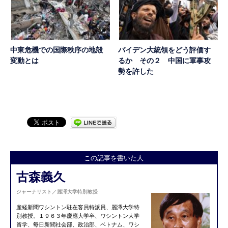
中東危機での国際秩序の地殻
バイデン大統領をどう評価す
変動とは
るか その２ 中国に軍事攻
勢を許した
この記事を書いた人
古森義久
ジャーナリスト／麗澤大学特別教授
産経新聞ワシントン駐在客員特派員、麗澤大学特
別教授。１９６３年慶應大学卒、ワシントン大学
留学、毎日新聞社会部、政治部、ベトナム、ワシ