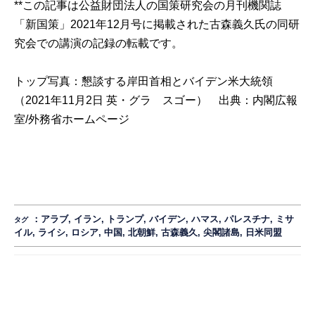
**この記事は公益財団法人の国策研究会の月刊機関誌
「新国策」2021年12月号に掲載された古森義久氏の同研
究会での講演の記録の転載です。
トップ写真：懇談する岸田首相とバイデン米大統領
（2021年11月2日 英・グラ スゴー） 出典：
内閣広報
室/外務省ホームページ
：
アラブ
,
イラン
,
トランプ
,
バイデン
,
ハマス
,
パレスチナ
,
ミサ
タグ
イル
,
ライシ
,
ロシア
,
中国
,
北朝鮮
,
古森義久
,
尖閣諸島
,
日米同盟