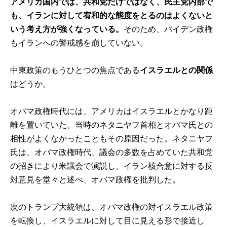
アメリカ国内では、共和党だけではなく、民主党内部で
も、イランに対して宥和的な態度をとるのはよくないと
いう考え方が強くなっている。
そのため、バイデン政権
もイランへの警戒感を崩していない。
中東政策のもうひとつの焦点である
イスラエルとの関係
はどうか。
オバマ政権時代には、アメリカはイスラエルとかなり距
離を置いていた。当時のネタニヤフ首相とオバマ氏との
相性がよくなかったこともその原因だった。ネタニヤフ
氏は、オバマ政権時代、議会の多数を占めていた共和党
の招きにより米議会で演説し、イラン核合意に対する反
対意見を堂々と述べ、オバマ政権を批判した。
次のトランプ大統領は、オバマ政権の対イスラエル政策
を転換し、イスラエルに対して目に見える形で接近し