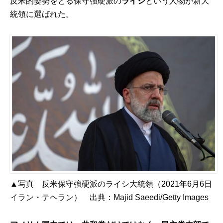
反米的姿勢をとる保守強硬派の
ライシ
という人物が新大
統領に選ばれた。
▲写真 反米保守強硬派のライシ大統領（2021年6月6日
イラン・テヘラン） 出典：
Majid Saeedi/Getty Images