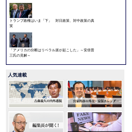
トランプ政権はいま「下」 対日政策、対中政策の真
実
「アメリカの分断はリベラル派が起こした」～安倍晋
三氏の見解～
人気連載