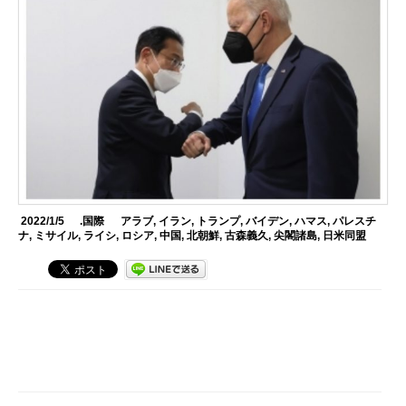
2022/1/5
.国際
アラブ
,
イラン
,
トランプ
,
バイデン
,
ハマス
,
パレスチ
ナ
,
ミサイル
,
ライシ
,
ロシア
,
中国
,
北朝鮮
,
古森義久
,
尖閣諸島
,
日米同盟