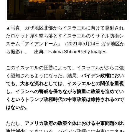
▲写真 ガザ地区北部からイスラエルに向けて発射され
たロケット弾を撃ち落とすイスラエルのミサイル防衛シ
ステム「アイアンドーム」（2021年5月14日 ガザ地区か
ら撮影）。 出典：
Fatima Shbair/Getty Images
このイスラエルの圧勝によって、イスラエルがさらに強
く認知されるようになった。結局、
バイデン政権におい
ても、大きな流れとしては、イスラエルとの関係を重視
し、イランへの警戒を保ちながら慎重に政策を進めてい
くというトランプ政権時代の中東政策は維持されるので
はないか。
ただし、
アメリカ政府の政策全体における中東問題の比
重は減少
してきている。バイデン政権には中東にエネル