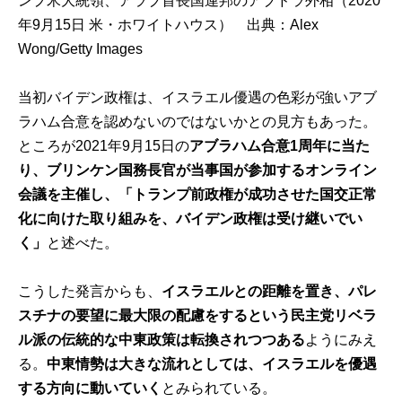
ンプ米大統領、アラブ首長国連邦のアブドラ外相（2020
年9月15日 米・ホワイトハウス） 出典：
Alex
Wong/Getty Images
当初バイデン政権は、イスラエル優遇の色彩が強いアブ
ラハム合意を認めないのではないかとの見方もあった。
ところが2021年9月15日の
アブラハム合意1周年に当た
り、ブリンケン国務長官が当事国が参加するオンライン
会議を主催し、「トランプ前政権が成功させた国交正常
化に向けた取り組みを、バイデン政権は受け継いでい
く」
と述べた。
こうした発言からも、
イスラエルとの距離を置き、パレ
スチナの要望に最大限の配慮をするという民主党リベラ
ル派の伝統的な中東政策は転換されつつある
ようにみえ
る。
中東情勢は大きな流れとしては、イスラエルを優遇
する方向に動いていく
とみられている。