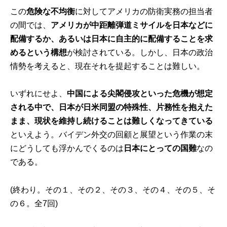
この
危険な不均衡
に対してアメリカの防衛実務の担当者
の間では、
アメリカが中距離弾道ミサイルを日本などに
配備するか、あるいは日本に自主的に配備することを求
めるという構想
が検討されている。しかし、日本の政治
情勢を考えると、現在それを提起することは難しい。
いずれにせよ、
中国による尖閣侵攻といった危機が想定
される中で、日本が日米同盟の特殊性、片務性を抱えた
まま、現状を維持し続けることは難しくなってきている
といえよう。バイデン外交の回顧と展望という作業の末
にどうしても浮かんでくるのは
日本にとっての国難
なの
である。
(終わり。
その１
、
その２
、
その３
、
その４
、
その５
、
そ
の６
。全7回)