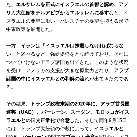
た。
エルサレムを正式にイスラエルの首都と認め、アメ
リカ大使館をテルアビブからエルサレムに移す
など、イ
スラエルの要望に沿い、パレスチナの要望を抑える形で
中東政策を展開した。
一方、
イランは「イスラエルは抹殺しなければならな
い」
と述べるなど、強硬姿勢をとり続けており、それに
ついていけないアラブ諸国も出てきた。このような状況
を受け、アメリカの支援が大きな原動力となり、
アラブ
諸国の中にイスラエルとの和解の流れ
が出てきたのであ
る。
その結果、
トランプ政権末期の2020年に、アラブ首長国
連邦（UAE）、バーレーン、スーダン、モロッコがイス
ラエルとの国交正常化で合意
した。そして同年9月15日
には、トランプ大統領の仲裁によって、
イスラエルと
UAE、バーレーン
の間で
アブラハム合意
が結ばれ、イス