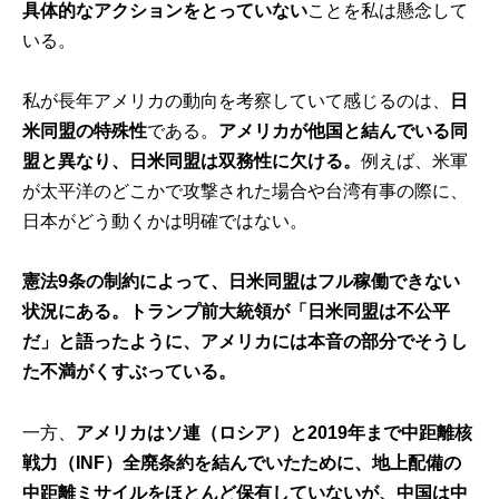
具体的なアクションをとっていない
ことを私は懸念して
いる。
私が長年アメリカの動向を考察していて感じるのは、
日
米同盟の特殊性
である。
アメリカが他国と結んでいる同
盟と異なり、日米同盟は双務性に欠ける。
例えば、米軍
が太平洋のどこかで攻撃された場合や台湾有事の際に、
日本がどう動くかは明確ではない。
憲法9条の制約によって、日米同盟はフル稼働できない
状況にある。トランプ前大統領が「日米同盟は不公平
だ」と語ったように、アメリカには本音の部分でそうし
た不満がくすぶっている。
一方、
アメリカはソ連（ロシア）と2019年まで中距離核
戦力（INF）全廃条約を結んでいたために、地上配備の
中距離ミサイルをほとんど保有していないが、中国は中