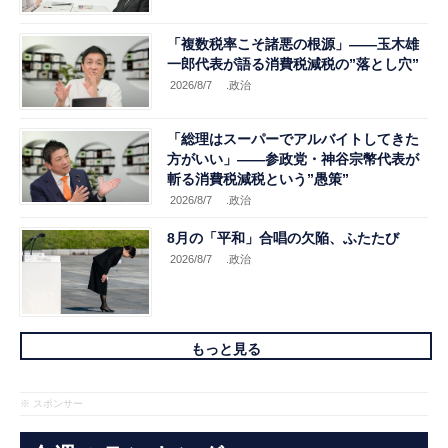
「複数税率こそ諸悪の根源」――玉木雄
一郎代表が語る消費税減税の”落とし穴”
2026/8/7
.政治
「総理はスーパーでアルバイトしてきた
方がいい」――参政党・神谷宗幣代表が
斬る消費税減税という”愚策”
2026/8/7
.政治
8月の「平和」合唱の欠陥、ふたたび
2026/8/7
.政治
もっと見る
※ スポンサー