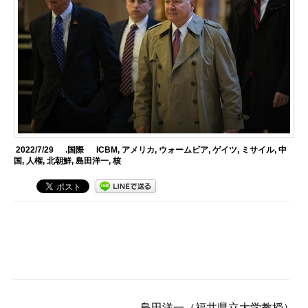
2022/7/29
.国際
ICBM
,
アメリカ
,
ウォームビア
,
ゲイツ
,
ミサイル
,
中
国
,
人権
,
北朝鮮
,
島田洋一
,
核
島田洋一
（福井県立大学教授）