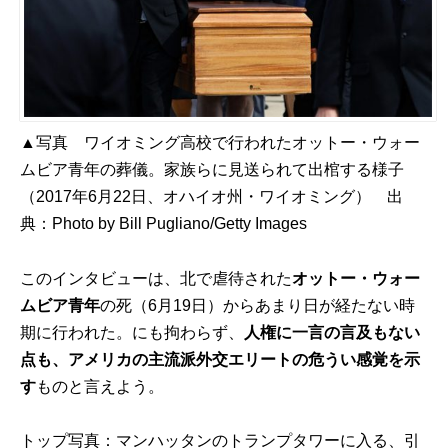
▲写真 ワイオミング高校で行われたオットー・ウォー
ムビア青年の葬儀。家族らに見送られて出棺する様子
（2017年6月22日、オハイオ州・ワイオミング） 出
典：
Photo by Bill Pugliano/Getty Images
このインタビューは、北で虐待された
オットー・ウォー
ムビア青年
の死（6月19日）からあまり日が経たない時
期に行われた。にも拘わらず、
人権に一言の言及もない
点も、アメリカの主流派外交エリートの危うい感覚を示
す
ものと言えよう。
トップ写真：マンハッタンのトランプタワーに入る、引