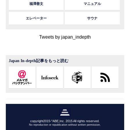
福澤善文
マニュアル
エレベーター
サウナ
Tweets by japan_indepth
Japan In-depth記事をもっと読む
copyright2015-"ABE,Inc. 2015 All rights reserved.
No reproduction or republication without written permission.