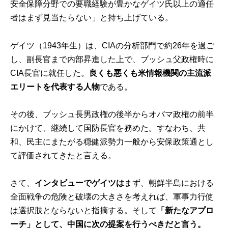
安全保障分野での要職経験が豊かなゲイツ氏以上の適任
者はまず見当たらない」と持ち上げている。
ゲイツ（1943年生）は、CIAの分析部門で約26年を過ご
し、副長官まで内部昇進した上で、ブッシュ父政権時に
CIA長官に就任した。
良くも悪くも米情報機関の主流派
エリートを代表する人物
である。
その後、ブッシュ長男政権の後半からオバマ政権の前半
にかけて、継続して国防長官を務めた。すなわち、共
和、民主にまたがる穏健派勢力一般から安保政策通とし
て評価されてきたと言える。
さて、
インタビューでゲイツは
まず、朝鮮半島における
全面戦争の危険と破壊の大きさを考えれば、軍事力行使
は選択肢とならないと指摘する。そして
「新たなアプロ
ーチ」として、中国に次の提案を行うべきだと言う。