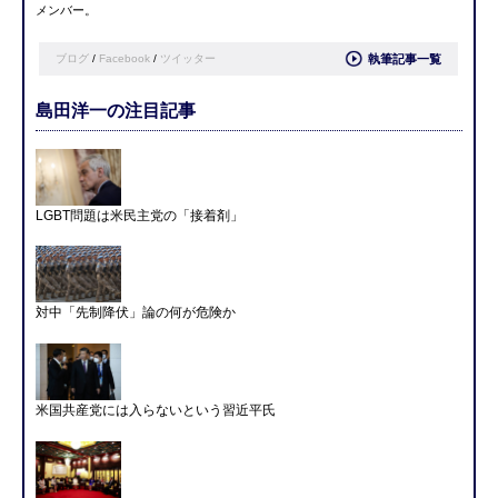
メンバー。
ブログ
/
Facebook
/
ツイッター
執筆記事一覧
島田洋一の注目記事
LGBT問題は米民主党の「接着剤」
対中「先制降伏」論の何が危険か
米国共産党には入らないという習近平氏