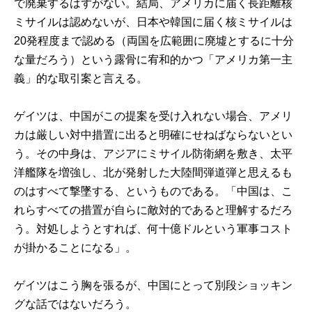
で廃棄するはずがない。結局、アメリカに届く長距離核
ミサイルは認めないが、日本や韓国に届く核ミサイルは
20発程度まで認める（両国を広範囲に廃墟とするに十分
な量だろう）という露骨に宥和的かつ「アメリカ第一主
義」的な取引案と言える。
ゲイツは、中国がこの提案を受け入れない場合、アメリ
カは厳しい対中措置に出ると明確にせねばならないとい
う。その中身は、アジアにミサイル防衛網を敷き、太平
洋艦隊を増強し、北が発射した大陸間弾道弾と思えるも
のはすべて撃墜する、というものである。「中国は、こ
れらすべての措置が自らに敵対的であると理解するだろ
う。対処しようとすれば、何十億ドルという軍事コスト
が掛かることになる」。
ゲイツはこう胸を張るが、中国にとって別段ショッキン
グな話ではないだろう。