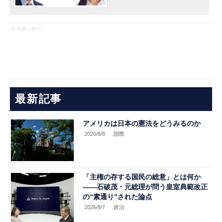
※ スポンサー
最新記事
アメリカは日本の憲法をどうみるのか
2026/8/8
.国際
「主権の存する国民の総意」とは何か
――石破茂・元総理が問う皇室典範改正
の“素通り”された論点
2026/8/7
.政治