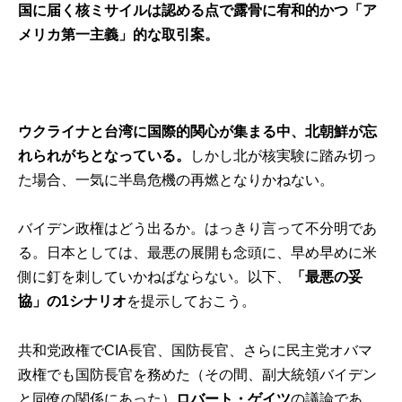
国に届く核ミサイルは認める点で露骨に宥和的かつ「ア
メリカ第一主義」的な取引案。
ウクライナと台湾に国際的関心が集まる中、北朝鮮が忘
れられがちとなっている。
しかし北が核実験に踏み切っ
た場合、一気に半島危機の再燃となりかねない。
バイデン政権はどう出るか。はっきり言って不分明であ
る。日本としては、最悪の展開も念頭に、早め早めに米
側に釘を刺していかねばならない。以下、
「最悪の妥
協」の1シナリオ
を提示しておこう。
共和党政権でCIA長官、国防長官、さらに民主党オバマ
政権でも国防長官を務めた（その間、副大統領バイデン
と同僚の関係にあった）
ロバート・ゲイツ
の議論であ