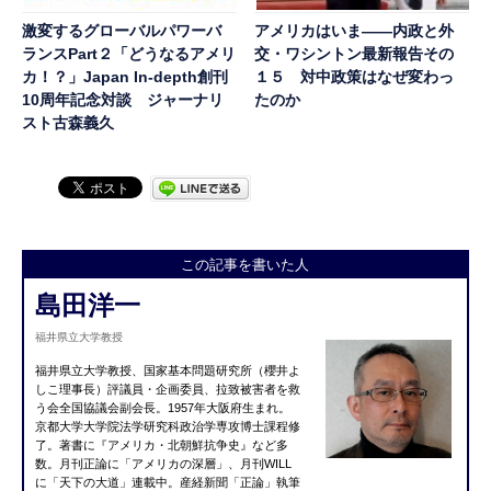
激変するグローバルパワーバ
アメリカはいま――内政と外
ランスPart２「どうなるアメリ
交・ワシントン最新報告その
カ！？」Japan In-depth創刊
１５ 対中政策はなぜ変わっ
10周年記念対談 ジャーナリ
たのか
スト古森義久
この記事を書いた人
島田洋一
福井県立大学教授
福井県立大学教授、国家基本問題研究所（櫻井よ
しこ理事長）評議員・企画委員、拉致被害者を救
う会全国協議会副会長。1957年大阪府生まれ。
京都大学大学院法学研究科政治学専攻博士課程修
了。著書に『アメリカ・北朝鮮抗争史』など多
数。月刊正論に「アメリカの深層」、月刊WILL
に「天下の大道」連載中。産経新聞「正論」執筆