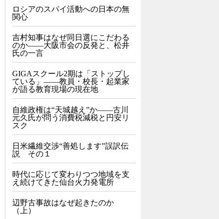
ロシアのスパイ活動への日本の無
関心
吉村知事はなぜ同日選にこだわる
のか――大阪市会の反発と、松井
氏の一言
GIGAスクール2期は「ストップし
ている」——教員・校長・起業家
が語る教育現場の現在地
自維政権は“天城越え”か――古川
元久氏が問う消費税減税と円安リ
スク
日米繊維交渉“善処します”誤訳伝
説 その１
時代に応じて変わりつつ地域を支
え続けてきた仙台火力発電所
辺野古事故はなぜ起きたのか
（上）