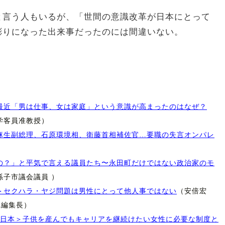
と言う人もいるが、「世間の意識改革が日本にとって
彫りになった出来事だったのには間違いない。
最近「男は仕事、女は家庭」という意識が高まったのはなぜ？
学客員准教授）
麻生副総理、石原環境相、衛藤首相補佐官…要職の失言オンパレ
の？」と平気で言える議員たち〜永田町だけではない政治家のモ
孫子市議会議員 ）
＞セクハラ・ヤジ問題は男性にとって他人事ではない
（安倍宏
th編集長）
る日本＞子供を産んでもキャリアを継続けたい女性に必要な制度と