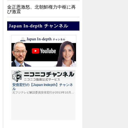
金正恩激怒、北朝鮮権力中枢に再
び激震
Japan In-depth チャンネル