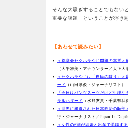
そんな大騒ぎすることでもない
重要な課題」ということが浮き
【あわせて読みたい】
＜都議会セクハラやじ問題の本質＞
（大平雅美・アナウンサー／大正大
＜セクハラやじは「自民の驕り」＞
ード
（山田厚俊・ジャーナリスト）
「今日はパンツスーツだけど生理な
ラルハザード
（水野友貴・千葉県我
＜世界に報道された日本政治の恥部
行・ジャーナリスト／Japan In-Dep
＜女性の6割が結婚と出産で退職す