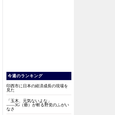
今週のランキング
印西市に日本の経済成長の現場を
見た
「玉木、元気ないよな」
――3G（爺）が斬る野党のふがい
なさ