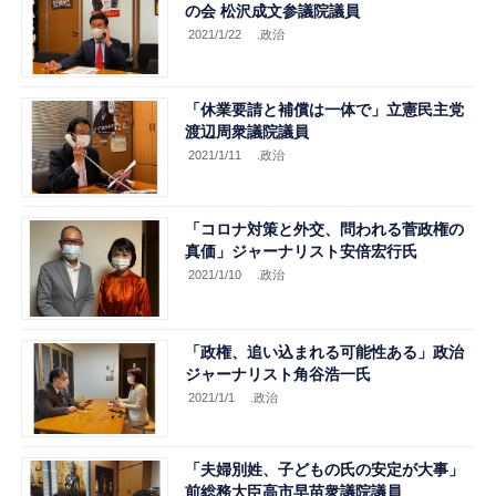
の会 松沢成文参議院議員
2021/1/22
.政治
「休業要請と補償は一体で」立憲民主党
渡辺周衆議院議員
2021/1/11
.政治
「コロナ対策と外交、問われる菅政権の
真価」ジャーナリスト安倍宏行氏
2021/1/10
.政治
「政権、追い込まれる可能性ある」政治
ジャーナリスト角谷浩一氏
2021/1/1
.政治
「夫婦別姓、子どもの氏の安定が大事」
前総務大臣高市早苗衆議院議員