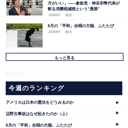
方がいい」――参政党・神谷宗幣代表が
斬る消費税減税という”愚策”
2026/8/7
.政治
8月の「平和」合唱の欠陥、ふたたび
2026/8/7
.政治
もっと見る
※ スポンサー
今週のランキング
アメリカは日本の憲法をどうみるのか
辺野古事故はなぜ起きたのか（上）
8月の「平和」合唱の欠陥、ふたたび