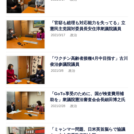
「官邸も総理も対応能力を失ってる」立
憲民主党国対委員長安住淳衆議院議員
2021/3/17
.政治
「ワクチン高齢者接種4月中目指す」古川
俊治参議院議員
2021/3/8
.政治
「GoTo享受のために、国が検査費用補
助を」衆議院憲法審査会会長細田博之氏
2021/2/28
.政治
「ミャンマー問題、日米英首脳らで協議