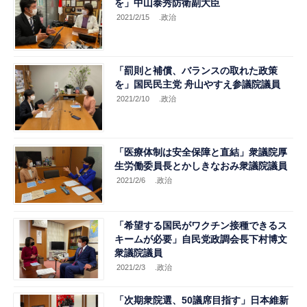
を」中山泰秀防衛副大臣
2021/2/15
.政治
「罰則と補償、バランスの取れた政策
を」国民民主党 舟山やすえ参議院議員
2021/2/10
.政治
「医療体制は安全保障と直結」衆議院厚
生労働委員長とかしきなおみ衆議院議員
2021/2/6
.政治
「希望する国民がワクチン接種できるス
キームが必要」自民党政調会長下村博文
衆議院議員
2021/2/3
.政治
「次期衆院選、50議席目指す」日本維新