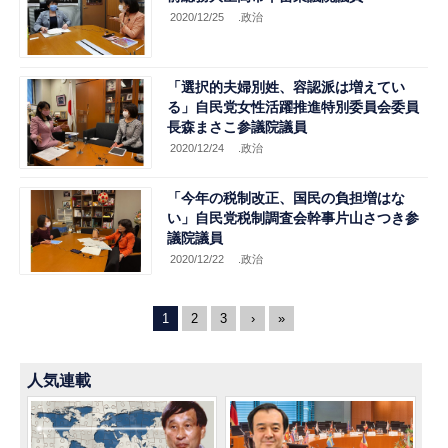
2020/12/25
.政治
「選択的夫婦別姓、容認派は増えてい
る」自民党女性活躍推進特別委員会委員
長森まさこ参議院議員
2020/12/24
.政治
「今年の税制改正、国民の負担増はな
い」自民党税制調査会幹事片山さつき参
議院議員
2020/12/22
.政治
1
2
3
›
»
人気連載