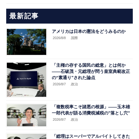
最新記事
アメリカは日本の憲法をどうみるのか
2026/8/8
.国際
「主権の存する国民の総意」とは何か
――石破茂・元総理が問う皇室典範改正
の“素通り”された論点
2026/8/7
.政治
「複数税率こそ諸悪の根源」――玉木雄
一郎代表が語る消費税減税の”落とし穴”
2026/8/7
.政治
「総理はスーパーでアルバイトしてきた