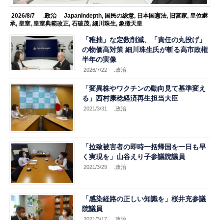
2026/8/7
.政治
JapanIndepth
,
国民の総意
,
日本国憲法
,
旧宮家
,
皇位継
承
,
皇室
,
皇室典範改正
,
石破茂
,
細川珠生
,
象徴天皇
「稚拙」な定数削減、「責任の丸投げ」
の物価高対策 細川珠生氏が斬る高市政権
半年の実像
2026/7/22
.政治
「変異株やワクチンの動向見て基準変え
る」西村康稔経済再生担当大臣
2021/3/31
.政治
「拉致被害者の即時一括帰国を一日も早
く実現を」山谷えり子参議院議員
2021/3/29
.政治
「感染経路の正しい知識を」桜井充参議
院議員
2021/3/17
.政治