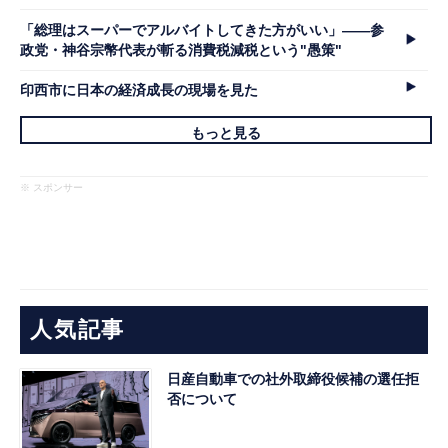
「総理はスーパーでアルバイトしてきた方がいい」――参
政党・神谷宗幣代表が斬る消費税減税という"愚策"
印西市に日本の経済成長の現場を見た
もっと見る
※ スポンサー
人気記事
日産自動車での社外取締役候補の選任拒
否について