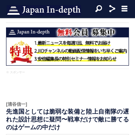
※ スポンサー
[清谷信一]
先進国としては脆弱な装備と陸上自衛隊の遅
れた設計思想に疑問〜戦車だけで敵に勝てる
のはゲームの中だけ