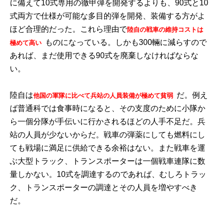
に備えて10式専用の徹甲弾を開発するよりも、90式と10
式両方で仕様が可能な多目的弾を開発、装備する方がよ
ほど合理的だった。これら理由で
陸自の戦車の維持コストは
ものになっている。しかも300輛に減らすので
極めて高い
あれば、まだ使用できる90式を廃棄しなければならな
い。
陸自は
だ。例え
他国の軍隊に比べて兵站の人員装備が極めて貧弱
ば普通科では食事時になると、その支度のために小隊か
ら一個分隊が手伝いに行かされるほどの人手不足だ。兵
站の人員が少ないからだ。戦車の弾薬にしても燃料にし
ても戦場に満足に供給できる余裕はない。また戦車を運
ぶ大型トラック、トランスポーターは一個戦車連隊に数
量しかない。10式を調達するのであれば、むしろトラッ
ク、トランスポーターの調達とその人員を増やすべき
だ。