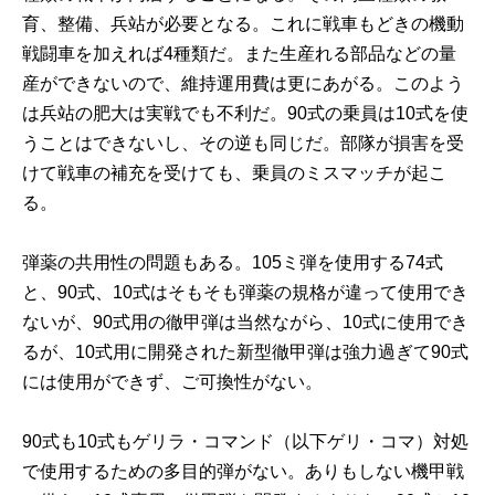
育、整備、兵站が必要となる。これに戦車もどきの機動
戦闘車を加えれば4種類だ。また生産れる部品などの量
産ができないので、維持運用費は更にあがる。このよう
は兵站の肥大は実戦でも不利だ。90式の乗員は10式を使
うことはできないし、その逆も同じだ。部隊が損害を受
けて戦車の補充を受けても、乗員のミスマッチが起こ
る。
弾薬の共用性の問題もある。105ミ弾を使用する74式
と、90式、10式はそもそも弾薬の規格が違って使用でき
ないが、90式用の徹甲弾は当然ながら、10式に使用でき
るが、10式用に開発された新型徹甲弾は強力過ぎて90式
には使用ができず、ご可換性がない。
90式も10式も
ゲリラ・コマンド
（以下ゲリ・コマ）対処
で使用するための多目的弾がない。ありもしない機甲戦