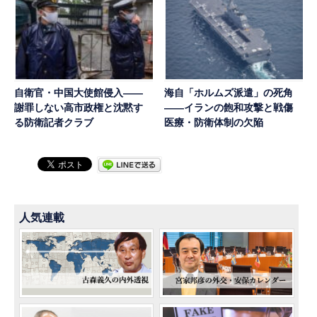
自衛官・中国大使館侵入——
海自「ホルムズ派遣」の死角
謝罪しない高市政権と沈黙す
――イランの飽和攻撃と戦傷
る防衛記者クラブ
医療・防衛体制の欠陥
人気連載