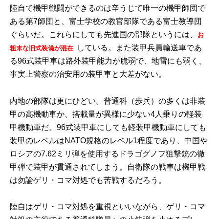
陸自で機甲戦闘ができるのは辛うじて唯一の機甲師団で
ある第7師団と、富士学校の教官部隊である富士教導団
ぐらいだ。これらにしても先進国の部隊というには、
お
している。また装甲兵員輸送車であ
粗末な旧式装備が混在
る96式装甲車は路外装甲能力が脆弱で、地雷にも弱く、
事実上警察の治安用の装甲車と大差がない。
内地の部隊は更にひどい。普通科（歩兵）の多くは非装
甲の高機動車か、搭載量が異様に少ない4人乗りの軽装
甲機動車だ。96式装甲車にしても軽装甲機動車にしても
装甲のレベルはNATO規格のレベル1程度であり、中国や
ロシアの7.62ミリ弾を使用するドラゴグノフ狙撃銃の徹
甲弾で装甲が貫通されてしまう。自衛隊の戦車は機甲戦
は勿論ゲリ・コマ対処でも苦戦するだろう。
陸自はゲリ・コマ対処を重視といいながら、ゲリ・コマ