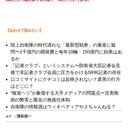
【あわせて読みたい】
陸上自衛隊の時代遅れな「最新型戦車」の量産に疑
問〜1千億円の開発費と毎年10輛・150億円に効果はあ
るか
『記者クラブ』というシステム〜防衛省大臣記者会見
後で非記者クラブ会員に圧力をかけるNHK記者の存在
口コミサイトにクチコミは反映されない？真実の行方
はどこに？
“報道ヘリ”が象徴する大手メディアの問題点〜災害救
助の弊害と匿名の無責任体制
自衛隊の情報源はウィキペディアや２ちゃんねる？
：
清谷信一
タグ