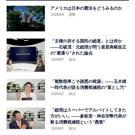
アメリカは日本の憲法をどうみるのか
2026/8/8
.国際
「主権の存する国民の総意」とは何か
――石破茂・元総理が問う皇室典範改正
の“素通り”された論点
2026/8/7
.政治
「複数税率こそ諸悪の根源」――玉木雄
一郎代表が語る消費税減税の”落とし穴”
2026/8/7
.政治
「総理はスーパーでアルバイトしてきた
方がいい」――参政党・神谷宗幣代表が
斬る消費税減税という”愚策”
2026/8/7
.政治