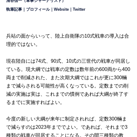
清谷信一（軍事ジャーナリスト）
執筆記事
｜
プロフィール
｜
Website
｜
Twitter
兵站の面からいって、陸上自衛隊の10式戦車の導入は合
理的ではない。
現在陸自には74式、90式、10式の三世代の戦車が同居し
ている。現大綱では戦車の定数は数年前の600両から400
両まで削減された、また次期大綱ではこれが更に300輛
まで減らされる可能性が高くなっている。定数までの削
減の実施は実は、これまでの慣例であれば大綱が終了す
るまでに実施すればよい。
今度の新しい大綱が来年に制定されれば、定数300輛ま
で減らすのは2023年まででよい。であれば、それまで3
種類の戦車が同居することになる。その間三種類の教