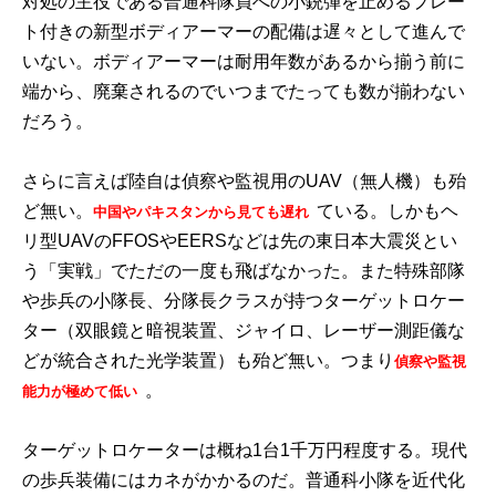
対処の主役である普通科隊員への小銃弾を止めるプレー
ト付きの新型ボディアーマーの配備は遅々として進んで
いない。ボディアーマーは耐用年数があるから揃う前に
端から、廃棄されるのでいつまでたっても数が揃わない
だろう。
さらに言えば陸自は偵察や監視用のUAV（無人機）も殆
ど無い。
ている。しかもヘ
中国やパキスタンから見ても遅れ
リ型UAVのFFOSやEERSなどは先の東日本大震災とい
う「実戦」でただの一度も飛ばなかった。また特殊部隊
や歩兵の小隊長、分隊長クラスが持つターゲットロケー
ター（双眼鏡と暗視装置、ジャイロ、レーザー測距儀な
どが統合された光学装置）も殆ど無い。つまり
偵察や監視
。
能力が極めて低い
ターゲットロケーターは概ね1台1千万円程度する。現代
の歩兵装備にはカネがかかるのだ。普通科小隊を近代化