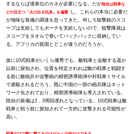
するならば億単位のカネが必要になる。だが
陸自は戦車な
し、これらの本当に必要だ
どの目立つ「火の出る玩具」を偏愛
が地味な装備の調達を怠ってきた。何しろ狙撃銃のスコ
ープは支給してもポーチを支給しないので、狙撃隊員は
スコープをタオルで巻いてバックパックに収納してい
る。アフリカの貧国とどこが違うのだろうか。
仮に10式戦車がいくら優秀でも、敵戦車と会敵する遥か
以前に探知され、位置を特定されれば敵の戦車と戦闘す
る前に敵砲兵や迫撃砲の精密誘導砲弾や対戦車ミサイル
で虐殺されるだろう。既に中国の一部の砲兵隊はネット
ワーク化されており、精密誘導砲弾も導入されている。
陸自の装備は2，3周回遅れとなっている。10式戦車は敵
戦車と戦う前に探知されて一方的に攻撃される可能性が
高い。
戦車だけで敵に勝てるのはゲームの中だけである。