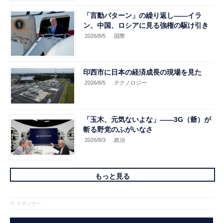
「言動パターン」の繰り返し――イラ
ン、中国、ロシアに見る強権の駆け引き
2026/8/5
.国際
印西市に日本の経済成長の現場を見た
2026/8/5
.テクノロジー
「玉木、元気ないよな」――3G（爺）が
斬る野党のふがいなさ
2026/8/3
.政治
もっと見る
※ スポンサー