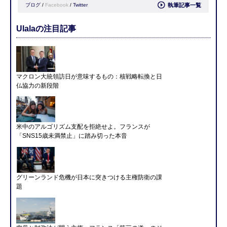
ブログ
/
Facebook
/
Twitter
執筆記事一覧
Ulalaの注目記事
マクロン大統領訪日が意味するもの：核戦略転換と日
仏協力の新段階
米中のアルゴリズム支配を拒絶せよ。フランスが
「SNS15歳未満禁止」に踏み切った本音
グリーンランド危機が日本に突きつける主権防衛の課
題