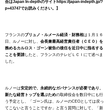
合はJapan In-depthのサイト
https://japan-indepth.jp/?
p=43747
でお読みください。】
フランスの
ブリュノ・ルメール経済・財務相
は１月１６
日、ルノーに対し、
会長兼最高経営責任者（ＣＥＯ）を
務めるカルロス・ゴーン被告の後任を近日中に指名する
ことを要請
したと、フランスのテレビ
ＬＣＩ
にて述べま
した。
ルノーは
安定的で、永続的なガバナンスが必要であり、
新たな経営トップを選ぶため
の取締役会を数日中にも行
う予定とし、「ゴーン氏は、ルノーのCEOとしては戻っ
てこないと言うことですか」と言う質問に対して、「新