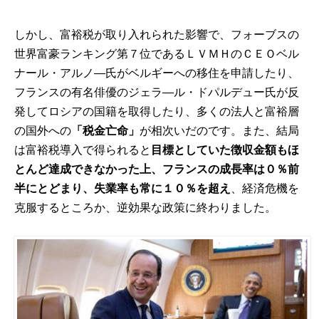
しかし、富裕税が取り入れられた影響で、フォーブスの
世界富豪ランキング第７位である
ＬＶＭＨのＣＥＯベル
ナール・アルノ―氏
がベルギーへの移住を申請したり、
フランスの有名俳優の
ジェラ―ル・ドパルデュー氏
が反
発してロシアの国籍を取得したり、多くの法人と富裕層
の国外への
「税金亡命」
が相次いだのです。また、結局
は富裕税導入で得られると
目標としていた徴収金額もほ
とんど達成できなかった上、フランスの成長率は０％前
半にとどまり、失業率も常に１０％を超え
、経済危機を
克服するところか、逆効果な政策に終わりました。