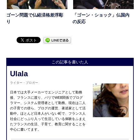
ゴーン問題で仏経済格差浮彫
「ゴーン・ショック」仏国内
り
の反応
この記事を書いた人
Ulala
ライター・ブロガー
日本では大手メーカーでエンジニアとして勤務
後、フランスに渡り、パリでWEB関係でプログ
ラマー、システム管理者として勤務。現在は二人
の子育ての傍ら、ブログの運営、著述家として活
動中。ほとんど日本人がいない町で、フランス人
社会にどっぷり入って生活している体験をふまえ
たフランスの生活、子育て、教育に関することを
中心に書いてます。