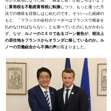
らが大統領になった際、「税金亡命」が起こらないよう
に
富裕税を不動産富裕税に転換
しつつ、もっと違った方
法での徴収を目指しはじめたのです。そういった経緯の
もと、「フランスの会社のリーダーはフランスで税金を
払わなければならない」とも述べていたのにもかかわら
ず、なぜ、
ルノーのＣＥＯであるゴーン被告が、税法上
の居住地をフランスからオランダに移しているのか。ル
ノーの労働組合から不満の声
が高まりました。