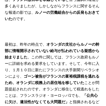
多くありましたが、しかしながらフランスに関するそん
な報道の影では、
ルノーの労働組合からの反発もおきて
いた
のです。
最初は、昨年の時点で、
オランダの支社からルノーの幹
部に情報開示されていない給与が払われている疑惑から
始まりました
。この件に関しては、フランス政府もルノ
ーに詳細を求める要求をしています。そして、今年に入
り、１月１０日に新たにフランスの大手新聞
リベラシオ
ン
により、
ゴーン被告がフランスの富裕税課税を逃れる
ため、オランダに税務上の居住地を移していた
ことが問
題提起されたのです。オランダに移住して税逃れをした
ことは、フランスラジオ・ヨーロッパ1でも、
「公共心
に欠け、違法性がなくても大問題だ」
と指摘されるなど