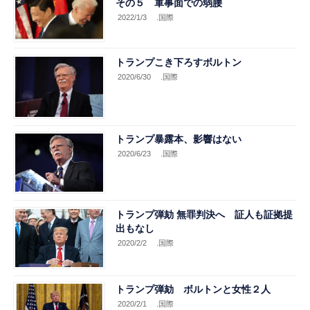
その５ 軍事面での弱腰
2022/1/3
.国際
トランプこき下ろすボルトン
2020/6/30
.国際
トランプ暴露本、影響はない
2020/6/23
.国際
トランプ弾劾 無罪判決へ 証人も証拠提
出もなし
2020/2/2
.国際
トランプ弾劾 ボルトンと女性２人
2020/2/1
.国際