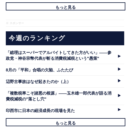
もっと見る
※ スポンサー
今週のランキング
「総理はスーパーでアルバイトしてきた方がいい」――参
政党・神谷宗幣代表が斬る消費税減税という"愚策"
8月の「平和」合唱の欠陥、ふたたび
辺野古事故はなぜ起きたのか（上）
「複数税率こそ諸悪の根源」――玉木雄一郎代表が語る消
費税減税の"落とし穴"
印西市に日本の経済成長の現場を見た
もっと見る