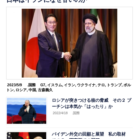
2023/5/9
.国際
G7
,
イスラム
,
イラン
,
ウクライナ
,
テロ
,
トランプ
,
ボル
トン
,
ロシア
,
中国
,
古森義久
ロシアが突きつける核の脅威 その２ プ
ーチンは本気か「はったり」か
2022/4/18
.国際
バイデン外交の回顧と展望 私の取材