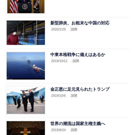
新型肺炎、お粗末な中国の対応
2020/1/29
.国際
中東本格戦争に備えはあるか
2019/10/12
.国際
金正恩に足元見られたトランプ
2019/10/6
.国際
世界の潮流は国家主権主義へ
2019/9/24
.国際