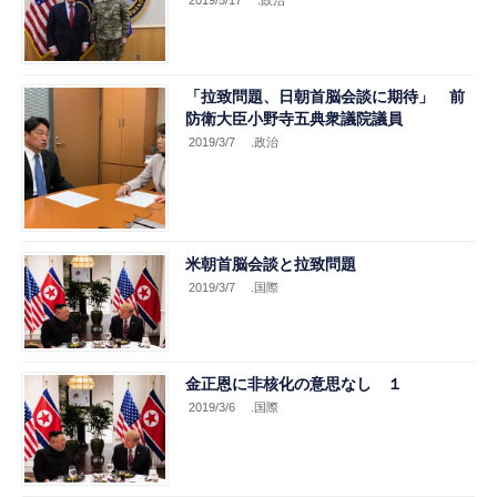
「拉致問題、日朝首脳会談に期待」 前
防衛大臣小野寺五典衆議院議員
2019/3/7
.政治
米朝首脳会談と拉致問題
2019/3/7
.国際
金正恩に非核化の意思なし １
2019/3/6
.国際