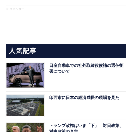
※ スポンサー
人気記事
日産自動車での社外取締役候補の選任拒
否について
印西市に日本の経済成長の現場を見た
トランプ政権はいま「下」 対日政策、
対中政策の真実