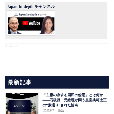
Japan In-depth チャンネル
※ スポンサー
最新記事
「主権の存する国民の総意」とは何か
――石破茂・元総理が問う皇室典範改正
の“素通り”された論点
2026/8/7
.政治