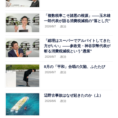
「複数税率こそ諸悪の根源」――玉木雄
一郎代表が語る消費税減税の”落とし穴”
2026/8/7
.政治
「総理はスーパーでアルバイトしてきた
方がいい」――参政党・神谷宗幣代表が
斬る消費税減税という”愚策”
2026/8/7
.政治
8月の「平和」合唱の欠陥、ふたたび
2026/8/7
.政治
辺野古事故はなぜ起きたのか（上）
2026/8/6
.政治