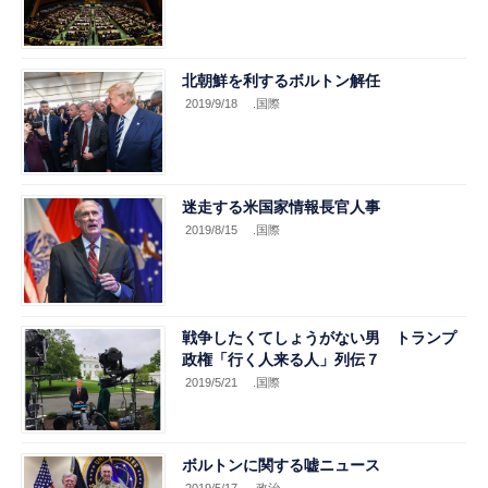
北朝鮮を利するボルトン解任
2019/9/18
.国際
迷走する米国家情報長官人事
2019/8/15
.国際
戦争したくてしょうがない男 トランプ
政権「行く人来る人」列伝７
2019/5/21
.国際
ボルトンに関する嘘ニュース
2019/5/17
.政治