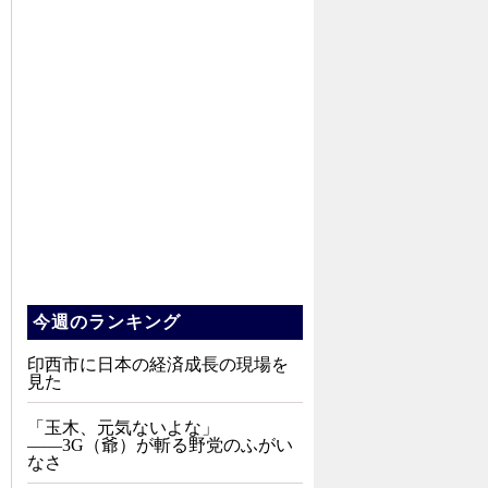
今週のランキング
印西市に日本の経済成長の現場を
見た
「玉木、元気ないよな」
――3G（爺）が斬る野党のふがい
なさ