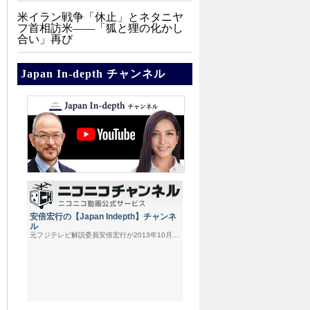
米イラン戦争「休止」とネタニヤ
フ首相訪米――「狐と狸の化かし
合い」再び
Japan In-depth チャンネル