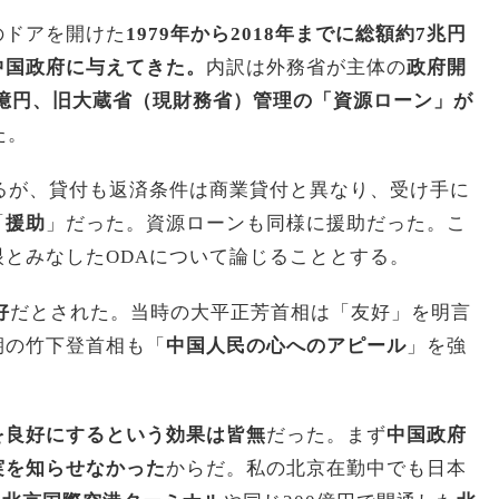
のドアを開けた
1979年から2018年までに総額約7兆円
中国政府に与えてきた。
内訳は外務省が主体の
政府開
千億円、旧大蔵省（現財務省）管理の「資源ローン」が
た。
るが、貸付も返済条件は商業貸付と異なり、受け手に
「
援助
」だった。資源ローンも同様に援助だった。こ
とみなしたODAについて論じることとする。
好
だとされた。当時の大平正芳首相は「友好」を明言
期の竹下登首相も「
中国人民の心へのアピール
」を強
を良好にするという効果は皆無
だった。まず
中国政府
実を知らせなかった
からだ。私の北京在勤中でも日本