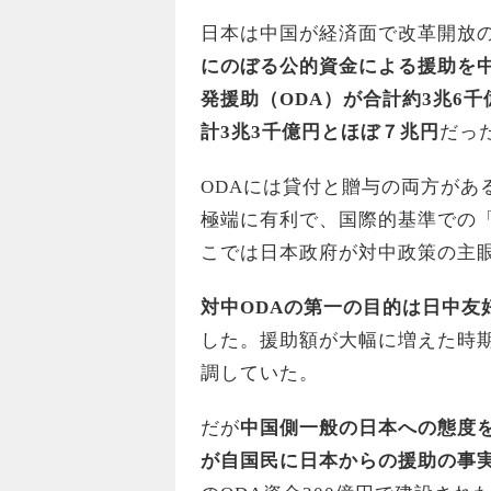
日本は中国が経済面で改革開放
にのぼる公的資金による援助を
発援助（ODA）が合計約3兆6
計3兆3千億円とほぼ７兆円
だっ
ODAには貸付と贈与の両方があ
極端に有利で、国際的基準での
こでは日本政府が対中政策の主眼
対中ODAの第一の目的は日中友
した。援助額が大幅に増えた時
調していた。
だが
中国側一般の日本への態度
が自国民に日本からの援助の事