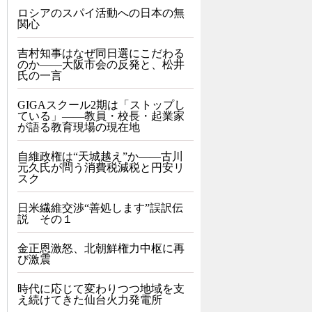
ロシアのスパイ活動への日本の無
関心
吉村知事はなぜ同日選にこだわる
のか――大阪市会の反発と、松井
氏の一言
GIGAスクール2期は「ストップし
ている」——教員・校長・起業家
が語る教育現場の現在地
自維政権は“天城越え”か――古川
元久氏が問う消費税減税と円安リ
スク
日米繊維交渉“善処します”誤訳伝
説 その１
金正恩激怒、北朝鮮権力中枢に再
び激震
時代に応じて変わりつつ地域を支
え続けてきた仙台火力発電所