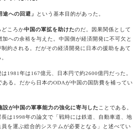
用途への回避」
という基本目的があった。
るどころか
中国の軍拡を助けた
のだ。因果関係として
増加への余裕を与えた。中国側が経済開発に不可欠と
が制約される。だがその経済開発に日本の援助をあて
る。
1981年は167億元、日本円で約2600億円だった。
である。だから日本のODAが中国の国防費を補ってい
施設が中国の軍事能力の強化に寄与した
ことである。
長は1998年の論文で「戦時には鉄道、自動車道、地
兵員を運ぶ総合的システムが必要となる」と述べてい