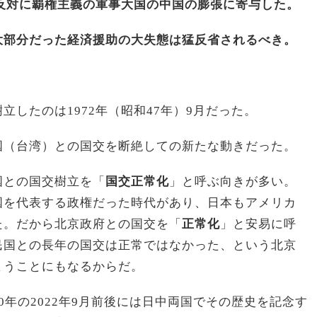
反対に覇権主義の軍事大国の中国の膨張に寄与した。
大部分だった経済援助の大失態は猛反省されるべき。
したのは1972年（昭和47年）9月だった。
国（台湾）との国交を断絶しての新たな動きだった。
国との国交樹立を「
国交正常化
」と呼ぶ向きが多い。
国を代表する政権だった時代があり、日本もアメリカ
た。だから北京政府との国交を「
正常化
」と安易に呼
民国との長年の国交は正常ではなかった、という北京
まうことにもなるからだ。
0年の2022年9月前後には日中両国でその歴史を記念す