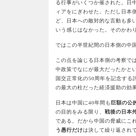
る行事がいくつか催された。日
ィアをにぎわせた。ただし日本
ど、日本への敵対的な言動も多
いう感じはなかった。そのかわ
ではこの半世紀間の日本側の中
この点を論じる日本側の考察で
中政策でなにが最大だったかと
国交正常化の50周年を記念する
の最大の柱だった経済援助の効
日本は中国に40年間も
巨額の公
の目的をみる限り、
戦後の日本
である。だから中国の脅威にこ
う愚行だけ
は決して繰り返され