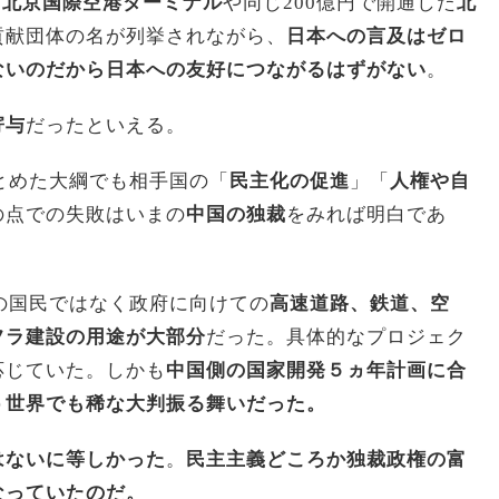
た
北京国際空港ターミナル
や同じ200億円で開通した
北
貢献団体の名が列挙されながら、
日本への言及はゼロ
ないのだから日本への友好につながるはずがない
。
寄与
だったといえる。
とめた大綱でも相手国の「
民主化の促進
」「
人権や自
の点での失敗はいまの
中国の独裁
をみれば明白であ
の国民ではなく政府に向けての
高速道路、鉄道、空
フラ建設の用途が大部分
だった。具体的なプロジェク
応じていた。しかも
中国側の国家開発５ヵ年計画に合
う世界でも稀な大判振る舞いだった。
はないに等しかった
。
民主主義どころか独裁政権の富
なっていたのだ。