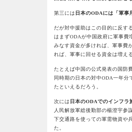
第三には
日本のODAには「軍事
だが対中援助はこの目的に反す
はまずODAが中国政府に軍事費
みなす資金が多ければ、軍事費
れば、軍事に回せる資金は増え
たとえば中国の公式発表の国防費は
同時期の日本の対中ODA一年分
たといえるだろう。
次には
日本のODAでのインフラ
人民解放軍総後勤部の楊澄宇参謀
下交通路を使っての軍需物資や
た。