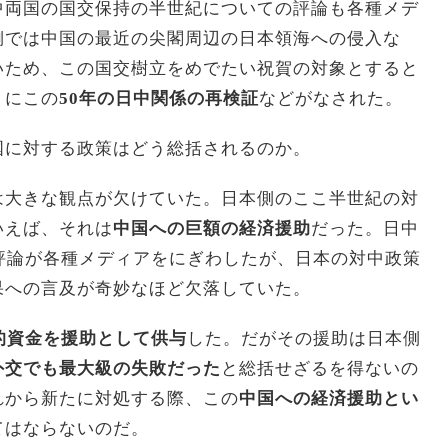
中両国の国交保持の半世紀についての評論も各種メデ
側では中国の最近の尖閣周辺の日本領海への侵入な
いため、この国交樹立をめでたい祝賀の対象とすると
りにこの
50年の日中関係の再検証
などがなされた。
国に対する政策はどう総括されるのか。
は大きな観点が欠けていた。日本側のここ半世紀の対
いえば、それは
中国への巨額の経済援助
だった。日中
評論が各種メディアをにぎわしたが、日本の対中政策
果への言及が奇妙なほど欠落していた。
的資金を援助として供与
した。だがその援助は日本側
外交でも最大級の失敗だった
と総括せざるを得ないの
れから新たに対処する際、この
中国への経済援助とい
てはならないのだ。