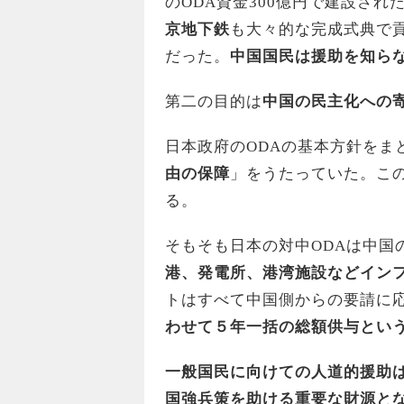
のODA資金300億円で建設され
京地下鉄
も大々的な完成式典で
だった。
中国国民は援助を知ら
第二の目的は
中国の民主化への
日本政府のODAの基本方針をま
由の保障
」をうたっていた。こ
る。
そもそも日本の対中ODAは中国
港、発電所、港湾施設などイン
トはすべて中国側からの要請に
わせて５年一括の総額供与とい
一般国民に向けての人道的援助
国強兵策を助ける重要な財源と