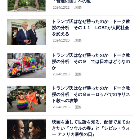
「普通の国」への道
2024/12/22
.国際
トランプ氏はなぜ勝ったのか ドーク教
授の分析 その１１ LGBTが人間社会
を変える
2024/12/20
.国際
トランプ氏はなぜ勝ったのか ドーク教
授の分析 その９ では日本はどうなの
か
2024/12/18
.国際
トランプ氏はなぜ勝ったのか ドーク教
授の分析 その８ヨーロッパでのキリス
ト教への攻撃
2024/12/16
.国際
映画を通して世論を知る。配信で見てお
きたい『ソウルの春』と『シビル・ウォ
ー アメリカ最後の日』