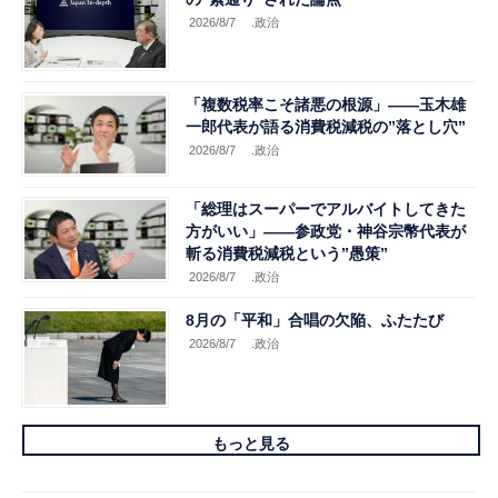
2026/8/7
.政治
「複数税率こそ諸悪の根源」――玉木雄
一郎代表が語る消費税減税の”落とし穴”
2026/8/7
.政治
「総理はスーパーでアルバイトしてきた
方がいい」――参政党・神谷宗幣代表が
斬る消費税減税という”愚策”
2026/8/7
.政治
8月の「平和」合唱の欠陥、ふたたび
2026/8/7
.政治
もっと見る