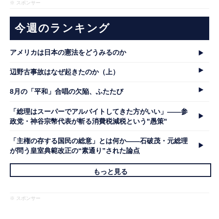
※ スポンサー
今週のランキング
アメリカは日本の憲法をどうみるのか
辺野古事故はなぜ起きたのか（上）
8月の「平和」合唱の欠陥、ふたたび
「総理はスーパーでアルバイトしてきた方がいい」――参
政党・神谷宗幣代表が斬る消費税減税という"愚策"
「主権の存する国民の総意」とは何か――石破茂・元総理
が問う皇室典範改正の“素通り”された論点
もっと見る
※ スポンサー