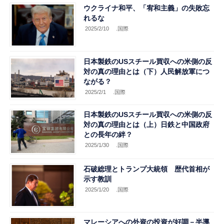
ウクライナ和平、「宥和主義」の失敗忘
れるな
2025/2/10
.国際
日本製鉄のUSスチール買収への米側の反
対の真の理由とは（下）人民解放軍につ
ながる？
2025/2/1
.国際
日本製鉄のUSスチール買収への米側の反
対の真の理由とは（上）日鉄と中国政府
との長年の絆？
2025/1/30
.国際
石破総理とトランプ大統領 歴代首相が
示す教訓
2025/1/20
.国際
マレーシアへの外資の投資が好調－半導