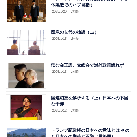
体製造でのハブ目指す
2025/1/20
.国際
団塊の世代の物語（12）
2025/1/15
.社会
悩む金正恩、党総会で対外政策語れず
2025/1/13
.国際
国連幻想を解析する（上）日本への不当
な干渉
2025/1/12
.国際
トランプ新政権の日本への意味とは その
５日本への期待と不満（最終回）