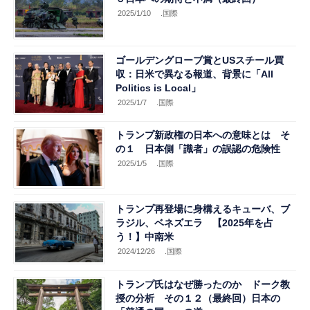
2025/1/10
.国際
ゴールデングローブ賞とUSスチール買
収：日米で異なる報道、背景に「All
Politics is Local」
2025/1/7
.国際
トランプ新政権の日本への意味とは そ
の１ 日本側「識者」の誤認の危険性
2025/1/5
.国際
トランプ再登場に身構えるキューバ、ブ
ラジル、ベネズエラ 【2025年を占
う！】中南米
2024/12/26
.国際
トランプ氏はなぜ勝ったのか ドーク教
授の分析 その１２（最終回）日本の