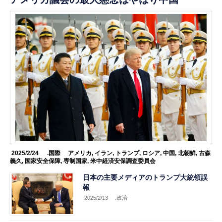
2025/2/24
.国際
アメリカ
,
イラン
,
トランプ
,
ロシア
,
中国
,
北朝鮮
,
古森
義久
,
国家安全保障
,
専制国家
,
米中経済安保調査委員会
日本の主要メディアのトランプ大統領誤
報
2025/2/13
.政治