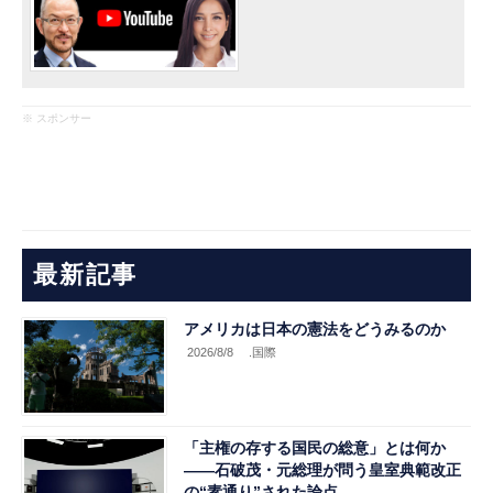
※ スポンサー
最新記事
アメリカは日本の憲法をどうみるのか
2026/8/8
.国際
「主権の存する国民の総意」とは何か
――石破茂・元総理が問う皇室典範改正
の“素通り”された論点