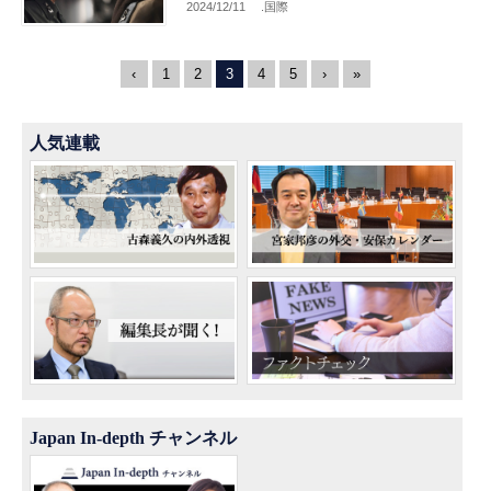
2024/12/11
.国際
‹
1
2
3
4
5
›
»
人気連載
Japan In-depth チャンネル