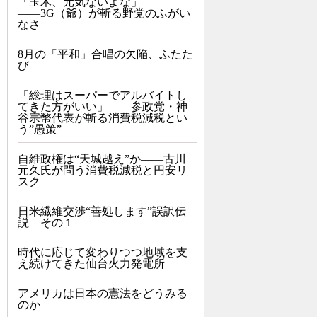
「玉木、元気ないよな」
――3G（爺）が斬る野党のふがい
なさ
8月の「平和」合唱の欠陥、ふたた
び
「総理はスーパーでアルバイトし
てきた方がいい」――参政党・神
谷宗幣代表が斬る消費税減税とい
う”愚策”
自維政権は“天城越え”か――古川
元久氏が問う消費税減税と円安リ
スク
日米繊維交渉“善処します”誤訳伝
説 その１
時代に応じて変わりつつ地域を支
え続けてきた仙台火力発電所
アメリカは日本の憲法をどうみる
のか