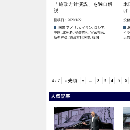
「施政方針演説」を独自解
米
説
け
投稿日：2020/1/22
投稿日
.国際
アメリカ
,
イラン
,
ロシア
,
.
中国
,
北朝鮮
,
安倍首相
,
宮家邦彦
,
イ
新型肺炎
,
施政方針演説
,
韓国
天
4 / 7
« 先頭
«
...
2
3
4
5
6
人気記事