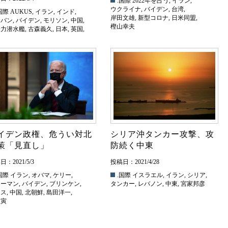
.国際
2022年を占う
,
イラン
,
ウクライナ
,
バイデン
,
台湾
,
国際
AUKUS
,
イラン
,
インド
,
岸田文雄
,
新型コロナ
,
日米同盟
,
リバン
,
バイデン
,
モリソン
,
中国
,
樫山幸夫
子力潜水艦
,
古森義久
,
日本
,
英国
,
州
イデン政権、危うい対北
シリア沖タンカー攻撃、攻
策「見直し」
防続く中東
：2021/5/3
投稿日：2021/4/28
国際
イラン
,
オバマ
,
ケリー
,
.国際
イスラエル
,
イラン
,
シリア
,
ャーマン
,
バイデン
,
ブリンケン
,
タンカー
,
レバノン
,
中東
,
宮家邦彦
イス
,
中国
,
北朝鮮
,
島田洋一
,
在寅