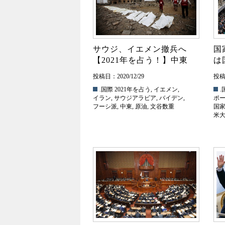
サウジ、イエメン撤兵へ
国
【2021年を占う！】中東
は
投稿日：2020/12/29
投稿日
.国際
2021年を占う
,
イエメン
,
.
イラン
,
サウジアラビア
,
バイデン
,
ポ
フーシ派
,
中東
,
原油
,
文谷数重
国
米