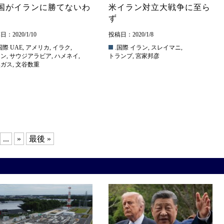
国がイランに勝てないわ
米イラン対立大戦争に至ら
ず
：2020/1/10
投稿日：2020/1/8
国際
UAE
,
アメリカ
,
イラク
,
.国際
イラン
,
スレイマニ
,
ラン
,
サウジアラビア
,
ハメネイ
,
トランプ
,
宮家邦彦
然ガス
,
文谷数重
...
»
最後 »