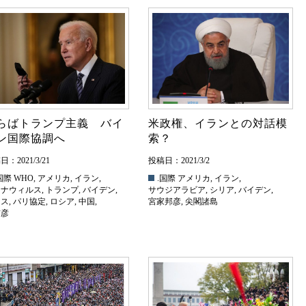
らばトランプ主義 バイ
米政権、イランとの対話模
ン国際協調へ
索？
：2021/3/21
投稿日：2021/3/2
国際
WHO
,
アメリカ
,
イラン
,
.国際
アメリカ
,
イラン
,
ロナウィルス
,
トランプ
,
バイデン
,
サウジアラビア
,
シリア
,
バイデン
,
リス
,
パリ協定
,
ロシア
,
中国
,
宮家邦彦
,
尖閣諸島
信彦