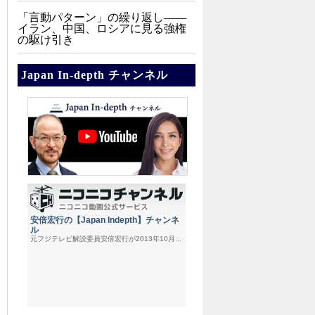
「言動パターン」の繰り返し――
イラン、中国、ロシアに見る強権
の駆け引き
Japan In-depth チャンネル