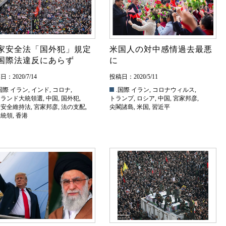
家安全法「国外犯」規定
米国人の対中感情過去最悪
国際法違反にあらず
に
：2020/7/14
投稿日：2020/5/11
国際
イラン
,
インド
,
コロナ
,
.国際
イラン
,
コロナウィルス
,
ーランド大統領選
,
中国
,
国外犯
,
トランプ
,
ロシア
,
中国
,
宮家邦彦
,
家安全維持法
,
宮家邦彦
,
法の支配
,
尖閣諸島
,
米国
,
習近平
大統領
,
香港