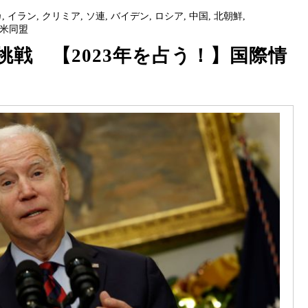
カ
,
イラン
,
クリミア
,
ソ連
,
バイデン
,
ロシア
,
中国
,
北朝鮮
,
米同盟
戦 【2023年を占う！】国際情