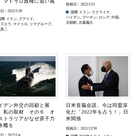
 マドゥロ政権に追い風
投稿日：2022/1/21
：2022/1/30
.国際
イラン
,
ウクライナ
,
バイデン
,
プーチン
,
ロシア
,
中国
,
国際
イラン
,
グアイド
,
北朝鮮
,
古森義久
ネズエラ
,
マドゥロ
,
リマグループ
,
崎真二
イデン外交の回顧と展
日米首脳会談、今は同盟深
 私の取材 その６ オ
化だ「2022年を占う！」日
ストラリアがなぜ原子力
米関係
水艦を
投稿日：2021/12/30
：2022/1/4