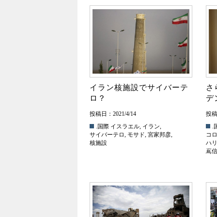
イラン核施設でサイバーテ
さ
ロ？
デ
投稿日：2021/4/14
投稿日
.国際
イスラエル
,
イラン
,
.
サイバーテロ
,
モサド
,
宮家邦彦
,
コ
核施設
ハ
嶌