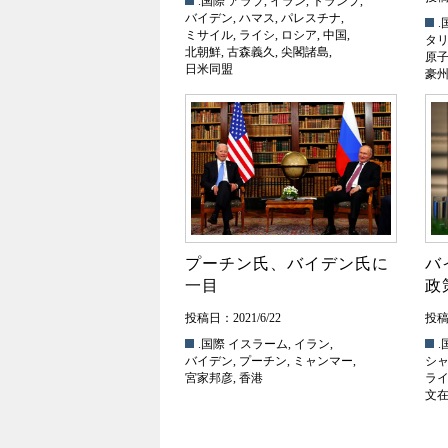
.国際
アラブ
,
イラン
,
トランプ
,
バイデン
,
ハマス
,
パレスチナ
,
.
ミサイル
,
ライシ
,
ロシア
,
中国
,
タ
北朝鮮
,
古森義久
,
尖閣諸島
,
原
日米同盟
豪
プーチン氏、バイデン氏に
バ
一目
政
投稿日：2021/6/22
投稿日
.国際
イスラーム
,
イラン
,
.
バイデン
,
プーチン
,
ミャンマー
,
シ
宮家邦彦
,
香港
ラ
文