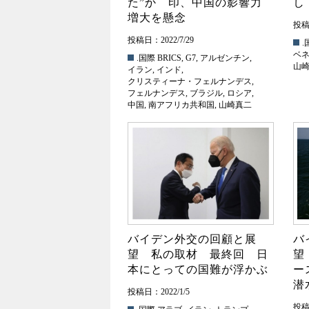
た”か 印、中国の影響力
し
増大を懸念
投稿日
投稿日：2022/7/29
.
ベ
.国際
BRICS
,
G7
,
アルゼンチン
,
山
イラン
,
インド
,
クリスティーナ・フェルナンデス
,
フェルナンデス
,
ブラジル
,
ロシア
,
中国
,
南アフリカ共和国
,
山崎真二
バイデン外交の回顧と展
バ
望 私の取材 最終回 日
望
本にとっての国難が浮かぶ
ー
潜
投稿日：2022/1/5
投稿日