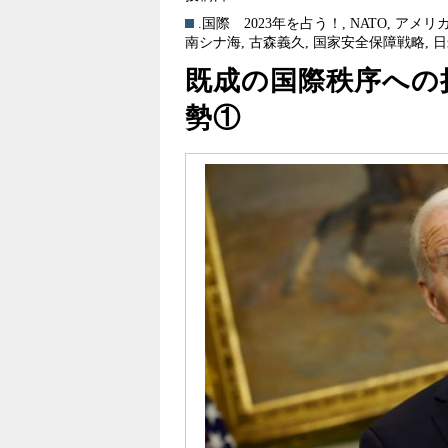
.国際
2023年を占う！
,
NATO
,
アメリ
南シナ海
,
古森義久
,
国家安全保障戦略
,
日
既成の国際秩序への挑
勢①