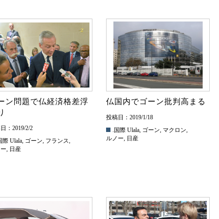
ーン問題で仏経済格差浮
仏国内でゴーン批判高まる
り
投稿日：2019/1/18
：2019/2/2
.国際
Ulala
,
ゴーン
,
マクロン
,
ルノー
,
日産
国際
Ulala
,
ゴーン
,
フランス
,
ノー
,
日産