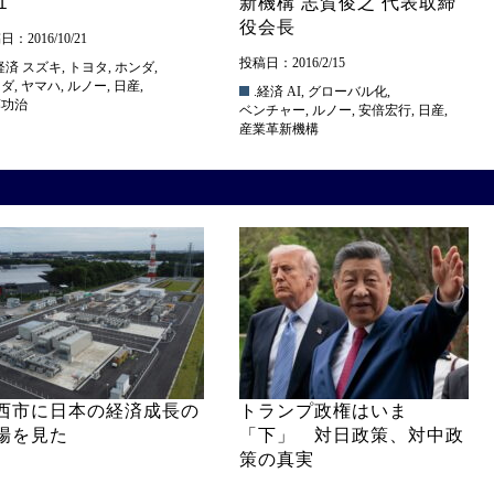
１
新機構 志賀俊之 代表取締
役会長
：2016/10/21
投稿日：2016/2/15
経済
スズキ
,
トヨタ
,
ホンダ
,
ツダ
,
ヤマハ
,
ルノー
,
日産
,
.経済
AI
,
グローバル化
,
藤功治
ベンチャー
,
ルノー
,
安倍宏行
,
日産
,
産業革新機構
西市に日本の経済成長の
トランプ政権はいま
場を見た
「下」 対日政策、対中政
策の真実