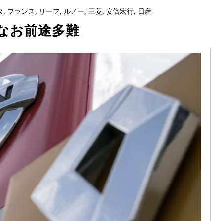
タ
,
フランス
,
リーフ
,
ルノー
,
三菱
,
安倍宏行
,
日産
なお前途多難