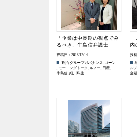
「企業は中長期の視点でみ
「
るべき」牛島信弁護士
内
投稿日：2018/12/14
投稿日
.政治
グループガバナンス
,
ゴーン
.
,
モーニングトーク
,
ルノー
,
日産
,
ル
牛島信
,
細川珠生
金