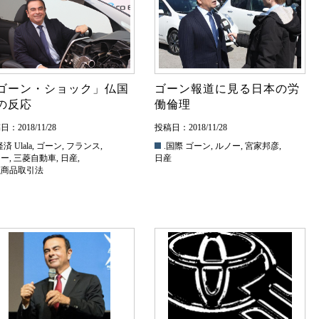
ゴーン・ショック」仏国
ゴーン報道に見る日本の労
の反応
働倫理
：2018/11/28
投稿日：2018/11/28
経済
Ulala
,
ゴーン
,
フランス
,
.国際
ゴーン
,
ルノー
,
宮家邦彦
,
ノー
,
三菱自動車
,
日産
,
日産
融商品取引法