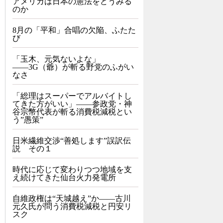
アメリカは日本の憲法をどうみる
のか
8月の「平和」合唱の欠陥、ふたた
び
「玉木、元気ないよな」
――3G（爺）が斬る野党のふがい
なさ
「総理はスーパーでアルバイトし
てきた方がいい」――参政党・神
谷宗幣代表が斬る消費税減税とい
う”愚策”
日米繊維交渉“善処します”誤訳伝
説 その１
時代に応じて変わりつつ地域を支
え続けてきた仙台火力発電所
自維政権は“天城越え”か――古川
元久氏が問う消費税減税と円安リ
スク