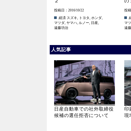
２
の
投稿日：2016/10/22
投稿日
.経済
スズキ
,
トヨタ
,
ホンダ
,
.
マツダ
,
ヤマハ
,
ルノー
,
日産
,
マ
遠藤功治
遠
人気記事
日産自動車での社外取締役
印
候補の選任拒否について
現