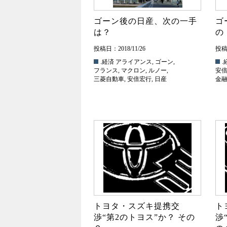
ゴーン後の日産、次の一手
ゴ
は？
の
投稿日：2018/11/26
投稿日
.経済
アライアンス
,
ゴーン
,
.
フランス
,
マクロン
,
ルノー
,
安
三菱自動車
,
安倍宏行
,
日産
金
トヨタ・スズキ提携交
ト
渉“第2のトヨス”か？ その
渉