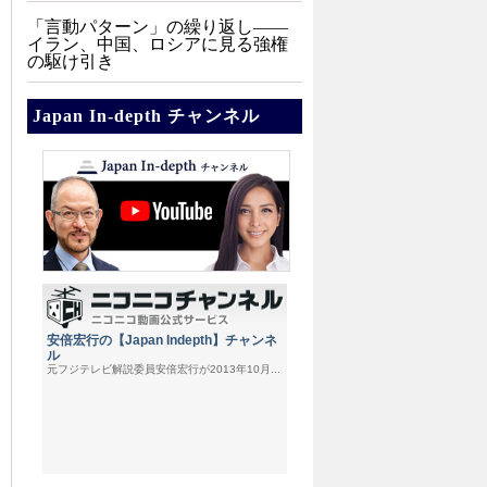
「言動パターン」の繰り返し――
イラン、中国、ロシアに見る強権
の駆け引き
Japan In-depth チャンネル