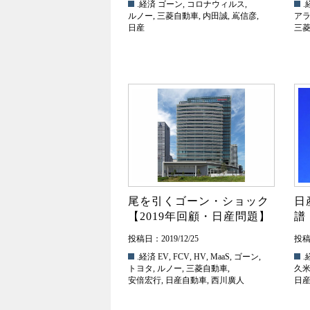
.経済
ゴーン
,
コロナウィルス
,
.
ルノー
,
三菱自動車
,
内田誠
,
嶌信彦
,
ア
日産
三
尾を引くゴーン・ショック
日
【2019年回顧・日産問題】
譜
投稿日：2019/12/25
投稿日
.経済
EV
,
FCV
,
HV
,
MaaS
,
ゴーン
,
.
トヨタ
,
ルノー
,
三菱自動車
,
久
安倍宏行
,
日産自動車
,
西川廣人
日