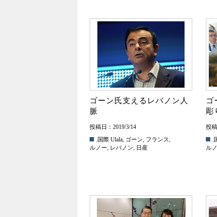
ゴーン氏支えるレバノン人
ゴ
脈
彫
投稿日：2019/3/14
投稿日
.国際
Ulala
,
ゴーン
,
フランス
,
.
ルノー
,
レバノン
,
日産
ル