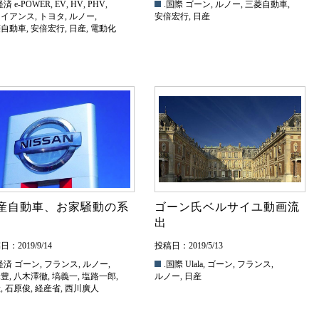
経済
e-POWER
,
EV
,
HV
,
PHV
,
.国際
ゴーン
,
ルノー
,
三菱自動車
,
ライアンス
,
トヨタ
,
ルノー
,
安倍宏行
,
日産
菱自動車
,
安倍宏行
,
日産
,
電動化
産自動車、お家騒動の系
ゴーン氏ベルサイユ動画流
出
：2019/9/14
投稿日：2019/5/13
経済
ゴーン
,
フランス
,
ルノー
,
.国際
Ulala
,
ゴーン
,
フランス
,
米豊
,
八木澤徹
,
塙義一
,
塩路一郎
,
ルノー
,
日産
産
,
石原俊
,
経産省
,
西川廣人