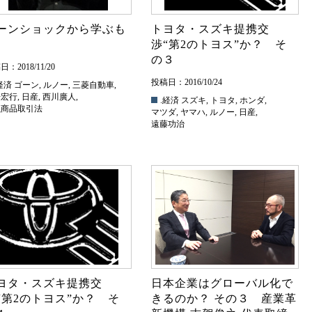
ーンショックから学ぶも
トヨタ・スズキ提携交
渉“第2のトヨス”か？ そ
の３
：2018/11/20
投稿日：2016/10/24
経済
ゴーン
,
ルノー
,
三菱自動車
,
倍宏行
,
日産
,
西川廣人
,
.経済
スズキ
,
トヨタ
,
ホンダ
,
融商品取引法
マツダ
,
ヤマハ
,
ルノー
,
日産
,
遠藤功治
ヨタ・スズキ提携交
日本企業はグローバル化で
“第2のトヨス”か？ そ
きるのか？ その３ 産業革