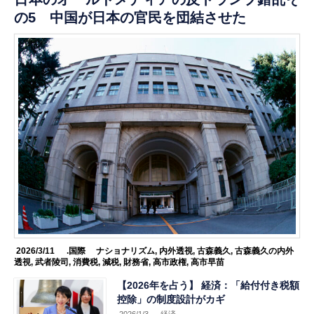
の5 中国が日本の官民を団結させた
2026/3/11
.国際
ナショナリズム
,
内外透視
,
古森義久
,
古森義久の内外
透視
,
武者陵司
,
消費税
,
減税
,
財務省
,
高市政権
,
高市早苗
【2026年を占う】 経済：「給付付き税額
控除」の制度設計がカギ