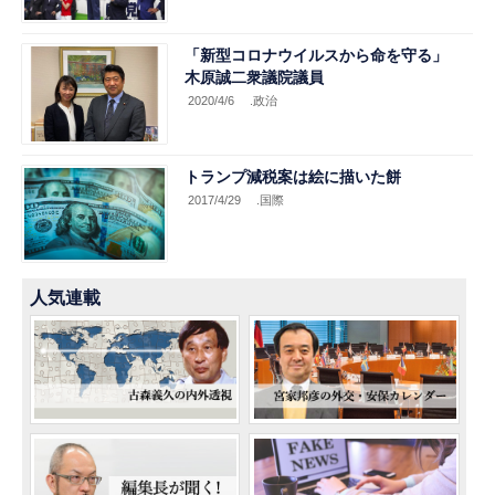
「新型コロナウイルスから命を守る」
木原誠二衆議院議員
2020/4/6
.政治
トランプ減税案は絵に描いた餅
2017/4/29
.国際
人気連載