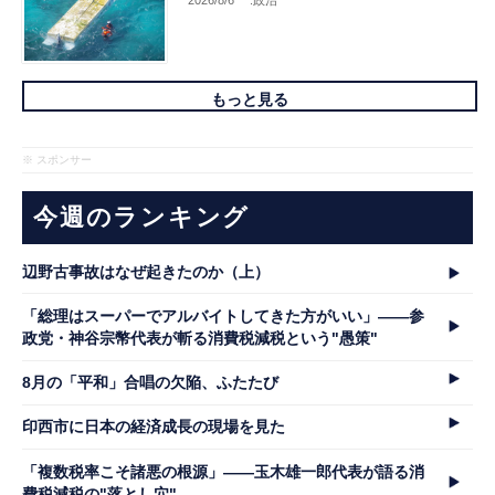
2026/8/6
.政治
もっと見る
※ スポンサー
今週のランキング
辺野古事故はなぜ起きたのか（上）
「総理はスーパーでアルバイトしてきた方がいい」――参
政党・神谷宗幣代表が斬る消費税減税という"愚策"
8月の「平和」合唱の欠陥、ふたたび
印西市に日本の経済成長の現場を見た
「複数税率こそ諸悪の根源」――玉木雄一郎代表が語る消
費税減税の"落とし穴"