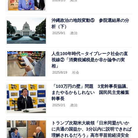
2026/1/3
.経済
沖縄政治の地殻変動⑤ 参院選結果の分
析（下）
2025/9/1
.政治
人生100年時代～タイブレーク社会の直
視線②「消費税減税是か非か論争の実
相」
2025/8/19
.社会
「103万円の壁」問題 3党幹事長協議、
またやるかもしれない 国民民主党榛葉
幹事長
2025/2/1
.政治
トランプ次期米大統領「日米同盟がいか
に共通の国益か、3分以内に説明できれば
理解されるだろう」高市早苗前経済安全