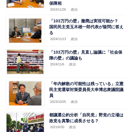
保障相
2024/11/26
.政治
「103万円の壁」撤廃は実現可能か？
国民民主党玉木雄一郎代表が疑問に答え
る
2024/11/13
.政治
「103万円の壁」見直し論議に「社会保
障の壁」の議論も
2024/11/6
.政治
「年内解散の可能性は残っている」立憲
民主党選挙対策委員長大串博志衆議院議
員
2023/10/25
.政治
都議選公約分析「自民党」野党の立場は
政党を真摯に成長させる？
2021/6/30
.政治