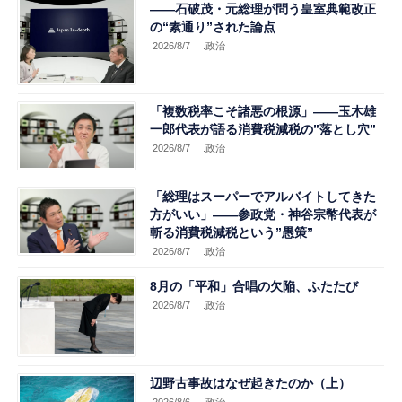
――石破茂・元総理が問う皇室典範改正
の“素通り”された論点
2026/8/7
.政治
「複数税率こそ諸悪の根源」――玉木雄
一郎代表が語る消費税減税の”落とし穴”
2026/8/7
.政治
「総理はスーパーでアルバイトしてきた
方がいい」――参政党・神谷宗幣代表が
斬る消費税減税という”愚策”
2026/8/7
.政治
8月の「平和」合唱の欠陥、ふたたび
2026/8/7
.政治
辺野古事故はなぜ起きたのか（上）