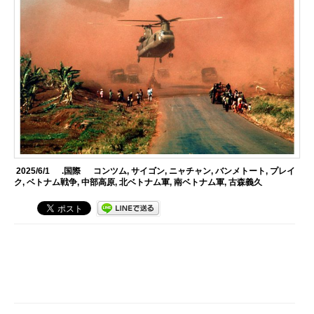
2025/6/1
.国際
コンツム
,
サイゴン
,
ニャチャン
,
バンメトート
,
プレイ
ク
,
ベトナム戦争
,
中部高原
,
北ベトナム軍
,
南ベトナム軍
,
古森義久