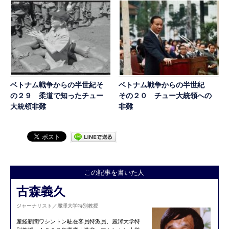
ベトナム戦争からの半世紀そ
ベトナム戦争からの半世紀
の２９ 柔道で知ったチュー
その２０ チュー大統領への
大統領非難
非難
この記事を書いた人
古森義久
ジャーナリスト／麗澤大学特別教授
産経新聞ワシントン駐在客員特派員、麗澤大学特