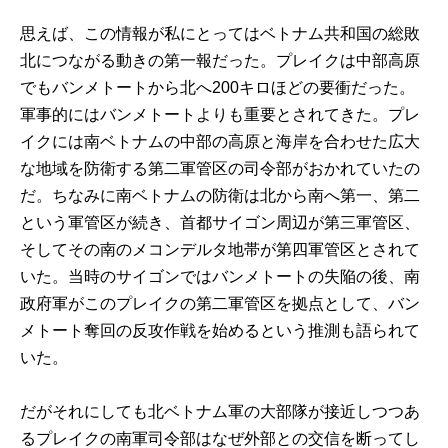
思えば、この情報が私にとってはベトナム共和国の総敗
北につながる動きの第一報だった。プレイクは中部高原
でもバンメトートから北へ200キロほどの要衝だった。
軍事的にはバンメトートよりも重要とされてきた。プレ
イクには南ベトナムの中部の高原と海岸を合わせた広大
な地域を防衛する第二軍管区の司令部がおかれていたの
だ。ちなみに南ベトナムの防衛は北から南へ第一、第二
という軍管区が続き、首都サイゴン周辺が第三軍管区、
そしてその南のメコンデルタ地帯が第四軍管区とされて
いた。当時のサイゴンではバンメトートの失陥の後、南
政府軍がこのプレイクの第二軍管区を拠点として、バン
メトート奪回の反攻作戦を始めるという推測も語られて
いた。
だがそれにしても北ベトナム軍の大部隊が接近しつつあ
るプレイクの南軍司令部はなぜ外部との交信を断ってし