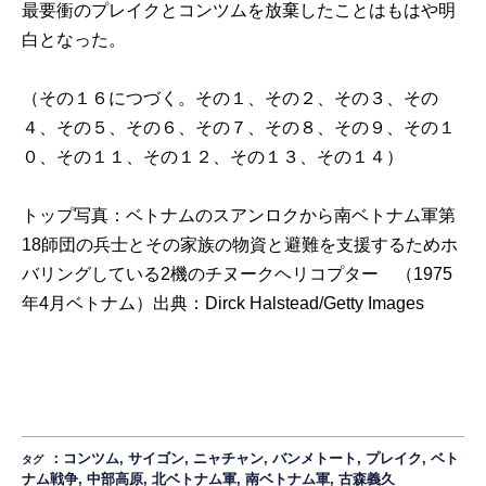
最要衝のプレイクとコンツムを放棄したことはもはや明
白となった。
（その１６につづく。
その１
、
その２
、
その３
、
その
４
、
その５
、
その６
、
その７
、
その８
、
その９
、
その１
０
、
その１１
、
その１２
、
その１３
、
その１４
）
トップ写真：ベトナムのスアンロクから南ベトナム軍第
18師団の兵士とその家族の物資と避難を支援するためホ
バリングしている2機のチヌークヘリコプター （1975
年4月ベトナム）出典：
Dirck Halstead/Getty Images
：
コンツム
,
サイゴン
,
ニャチャン
,
バンメトート
,
プレイク
,
ベト
タグ
ナム戦争
,
中部高原
,
北ベトナム軍
,
南ベトナム軍
,
古森義久