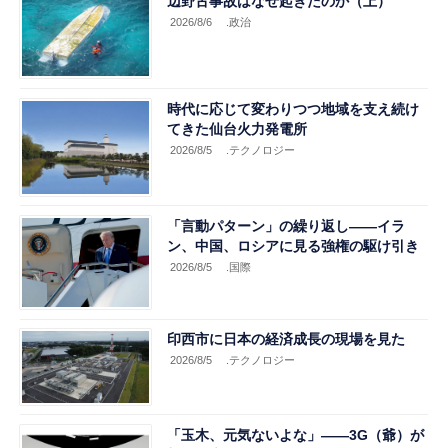
辺野古事故はなぜ起きたのか（上）
2026/8/6
.政治
時代に応じて変わりつつ地域を支え続け
てきた仙台火力発電所
2026/8/5
.テクノロジー
「言動パターン」の繰り返し――イラ
ン、中国、ロシアに見る強権の駆け引き
2026/8/5
.国際
印西市に日本の経済成長の現場を見た
2026/8/5
.テクノロジー
「玉木、元気ないよな」――3G（爺）が