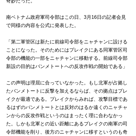
奇妙だった。
南ベトナム政府軍司令部はこの日、3月16日の記者会見
で同様の内容を公式に発表した。
「第二軍管区は新たに前線司令部をニャチャンに設ける
ことになった。そのためにはプレイクにある同軍管区司
令部の機能の一部をニャチャンに移動する。前線司令部
新設の目的はバンメトートへの反攻作戦の開始である」
この声明は理屈に合っていなかった。もし北軍が占拠し
たバンメトートに反撃を加えるならば、その拠点はプレ
イクが最適である。プレイクからみれば、攻撃目標であ
るはずのバンメトートとは反対のはるか遠くのニャチャ
ンからの反攻作戦というのはまったく理に合わなかっ
た。しかも北軍との近い距離にあるプレイクの南軍の司
令部機能を削り、後方のニャチャンに移すというのも奇