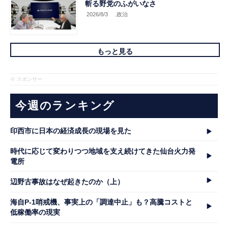
斬る野党のふがいなさ
2026/8/3
.政治
もっと見る
※ スポンサー
今週のランキング
印西市に日本の経済成長の現場を見た
時代に応じて変わりつつ地域を支え続けてきた仙台火力発
電所
辺野古事故はなぜ起きたのか（上）
海自P-1哨戒機、事実上の「調達中止」も？高騰コストと
低稼働率の現実