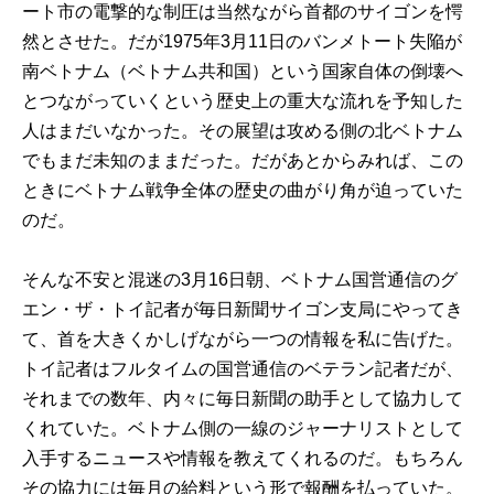
ート市の電撃的な制圧は当然ながら首都のサイゴンを愕
然とさせた。だが1975年3月11日のバンメトート失陥が
南ベトナム（ベトナム共和国）という国家自体の倒壊へ
とつながっていくという歴史上の重大な流れを予知した
人はまだいなかった。その展望は攻める側の北ベトナム
でもまだ未知のままだった。だがあとからみれば、この
ときにベトナム戦争全体の歴史の曲がり角が迫っていた
のだ。
そんな不安と混迷の3月16日朝、ベトナム国営通信のグ
エン・ザ・トイ記者が毎日新聞サイゴン支局にやってき
て、首を大きくかしげながら一つの情報を私に告げた。
トイ記者はフルタイムの国営通信のベテラン記者だが、
それまでの数年、内々に毎日新聞の助手として協力して
くれていた。ベトナム側の一線のジャーナリストとして
入手するニュースや情報を教えてくれるのだ。もちろん
その協力には毎月の給料という形で報酬を払っていた。