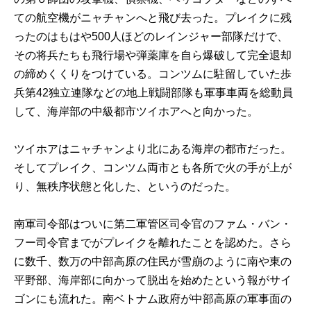
ての航空機がニャチャンへと飛び去った。プレイクに残
ったのはもはや500人ほどのレインジャー部隊だけで、
その将兵たちも飛行場や弾薬庫を自ら爆破して完全退却
の締めくくりをつけている。コンツムに駐留していた歩
兵第42独立連隊などの地上戦闘部隊も軍事車両を総動員
して、海岸部の中級都市ツイホアへと向かった。
ツイホアはニャチャンより北にある海岸の都市だった。
そしてプレイク、コンツム両市とも各所で火の手が上が
り、無秩序状態と化した、というのだった。
南軍司令部はついに第二軍管区司令官のファム・バン・
フー司令官までがプレイクを離れたことを認めた。さら
に数千、数万の中部高原の住民が雪崩のように南や東の
平野部、海岸部に向かって脱出を始めたという報がサイ
ゴンにも流れた。南ベトナム政府が中部高原の軍事面の