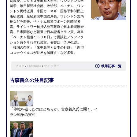
別教授。１９６３年慶應大学卒、ワシントン大学
留学、毎日新聞社会部、政治部、ベトナム、ワシ
ントン両特派員、米国カーネギー国際平和財団上
級研究員、産経新聞中国総局長、ワシントン支局
長などを歴任。ベトナム報道でボーン国際記者
賞、ライシャワー核持込発言報道で日本新聞協会
賞、日米関係など報道で日本記者クラブ賞、著書
「ベトナム報道１３００日」で講談社ノンフィク
ション賞をそれぞれ受賞。著書は「ODA幻想」
「韓国の奈落」「米中激突と日本の針路」「新型
コロナウイルスが世界を滅ぼす」など多数。
ブログ
/
Facebook
/
ツイッター
執筆記事一覧
古森義久の注目記事
「停戦を破ったのはどちらか」古森義久氏に聞く、イ
ラン戦争の実相