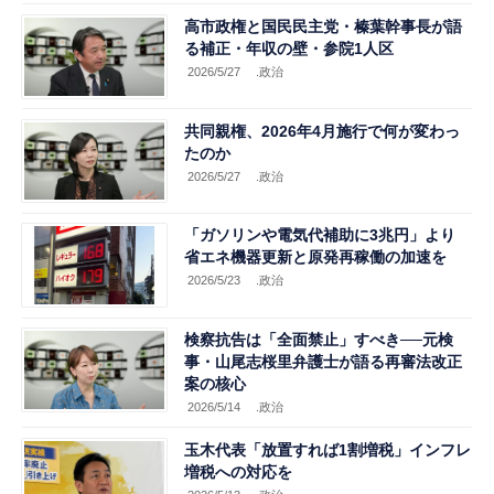
高市政権と国民民主党・榛葉幹事長が語
る補正・年収の壁・参院1人区
2026/5/27
.政治
共同親権、2026年4月施行で何が変わっ
たのか
2026/5/27
.政治
「ガソリンや電気代補助に3兆円」より
省エネ機器更新と原発再稼働の加速を
2026/5/23
.政治
検察抗告は「全面禁止」すべき──元検
事・山尾志桜里弁護士が語る再審法改正
案の核心
2026/5/14
.政治
玉木代表「放置すれば1割増税」インフレ
増税への対応を