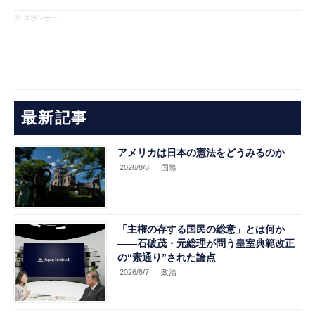
※ スポンサー
最新記事
アメリカは日本の憲法をどうみるのか
2026/8/8
.国際
「主権の存する国民の総意」とは何か
――石破茂・元総理が問う皇室典範改正
の“素通り”された論点
2026/8/7
.政治