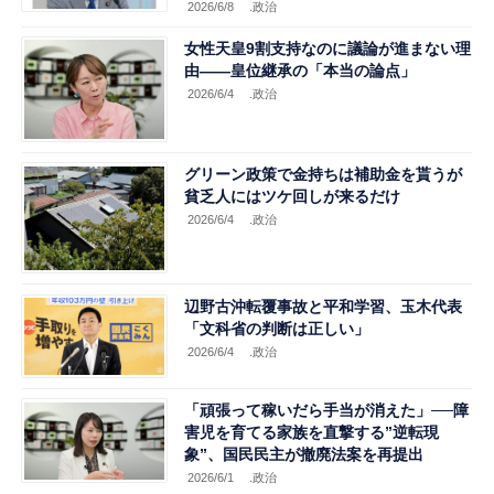
2026/6/8
.政治
女性天皇9割支持なのに議論が進まない理
由——皇位継承の「本当の論点」
2026/6/4
.政治
グリーン政策で金持ちは補助金を貰うが
貧乏人にはツケ回しが来るだけ
2026/6/4
.政治
辺野古沖転覆事故と平和学習、玉木代表
「文科省の判断は正しい」
2026/6/4
.政治
「頑張って稼いだら手当が消えた」──障
害児を育てる家族を直撃する”逆転現
象”、国民民主が撤廃法案を再提出
2026/6/1
.政治