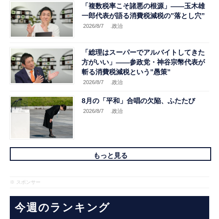
「複数税率こそ諸悪の根源」――玉木雄
一郎代表が語る消費税減税の”落とし穴”
2026/8/7
.政治
「総理はスーパーでアルバイトしてきた
方がいい」――参政党・神谷宗幣代表が
斬る消費税減税という”愚策”
2026/8/7
.政治
8月の「平和」合唱の欠陥、ふたたび
2026/8/7
.政治
もっと見る
※ スポンサー
今週のランキング