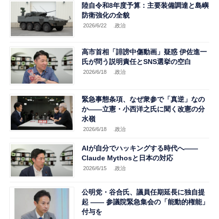
陸自令和8年度予算：主要装備調達と島嶼
防衛強化の全貌
2026/6/22
.政治
高市首相「誹謗中傷動画」疑惑 伊佐進一
氏が問う説明責任とSNS選挙の空白
2026/6/18
.政治
緊急事態条項、なぜ衆参で「真逆」なの
か――立憲・小西洋之氏に聞く改憲の分
水嶺
2026/6/18
.政治
AIが自分でハッキングする時代へ——
Claude Mythosと日本の対応
2026/6/15
.政治
公明党・谷合氏、議員任期延長に独自提
起 ―― 参議院緊急集会の「能動的権能」
付与を