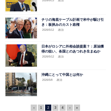
2026/5/13
.政治
チリの海底ケーブル計画で米中が駆け引
き：板挟みのカスト政権
2026/5/12
.政治
日本がロシアに外相会談提案？：原油獲
得の狙い、各国とのあつれき生まぬか
2026/5/12
.政治
沖縄にとって中国とは何か
2026/5/8
.政治
‹
1
2
3
4
›
»