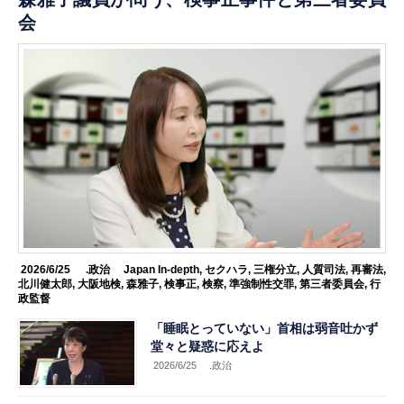
会
2026/6/25
.政治
Japan In-depth
,
セクハラ
,
三権分立
,
人質司法
,
再審法
,
北川健太郎
,
大阪地検
,
森雅子
,
検事正
,
検察
,
準強制性交罪
,
第三者委員会
,
行
政監督
「睡眠とっていない」首相は弱音吐かず
堂々と疑惑に応えよ
2026/6/25
.政治